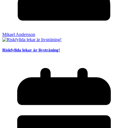
Mikael Andersson
Riskfyllda lekar är livsträning!