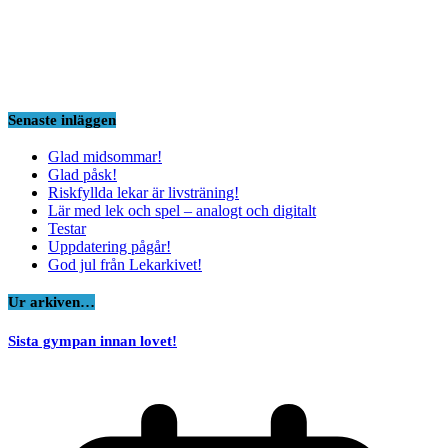
Senaste inläggen
Glad midsommar!
Glad påsk!
Riskfyllda lekar är livsträning!
Lär med lek och spel – analogt och digitalt
Testar
Uppdatering pågår!
God jul från Lekarkivet!
Ur arkiven…
Sista gympan innan lovet!