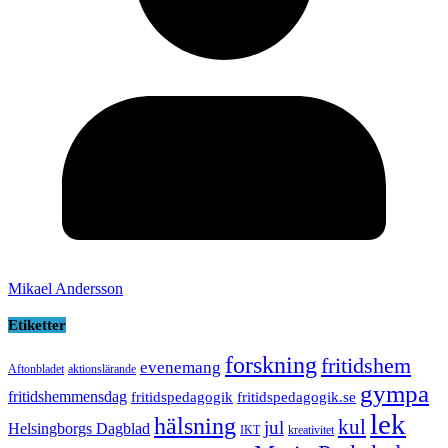
Mikael Andersson
Etiketter
forskning
fritidshem
evenemang
Aftonbladet
aktionslärande
gympa
fritidshemmensdag
fritidspedagogik
fritidspedagogik.se
lek
hälsning
kul
jul
Helsingborgs Dagblad
IKT
kreativitet