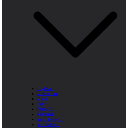
Laglekar
Midsommar
Musik
Namn
Påsklekar
Rastlekar
Samarbetslekar
Snabbalekar