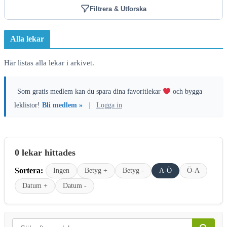
Filtrera & Utforska
Alla lekar
Här listas alla lekar i arkivet.
Som gratis medlem kan du spara dina favoritlekar
och bygga
leklistor!
Bli medlem »
|
Logga in
0 lekar hittades
Sortera:
Ingen
Betyg +
Betyg -
A-Ö
Ö-A
Datum +
Datum -