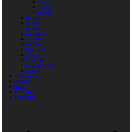
Stafetter
Tagen
Utelekar
Nya lekar
Blandat
Bollekar
Lära känna
Festlekar
Förskola
Gympasal
Jullekar
Femkamp
Klassrumslekar
Kluriga
Lekfinnaren
Lekindex
Tipsa!
Bli medlem
Mina Sidor