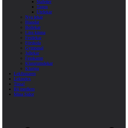
Stafetter
Tagen
Utelekar
Nya lekar
Blandat
Bollekar
Lära känna
Festlekar
Förskola
Gympasal
Jullekar
Femkamp
Klassrumslekar
Kluriga
Lekfinnaren
Lekindex
Tipsa!
Bli medlem
Mina Sidor