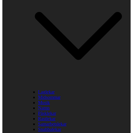
Laglekar
Midsommar
Musik
Namn
Påsklekar
Rastlekar
Samarbetslekar
Snabbalekar