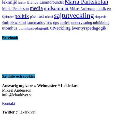
Maria Parkskolan
lekmiljö
Lärarförbundet
lärande
länkar
media
midsommar
Maria Pettersson
musik
Mikael Andersson
Pia
sajtutveckling
politik
rast
påsk
Sjölander
rekord
skapande
skolstart
sommarlov
undervisning
tips
utbildning
skola
ukulele
TED
utveckling
äventyrspedagogik
utomhus
utomhuspedagogik
Facebook
Sajtinfo och cookies
Ansvarig utgivare // Webmaster // Lekledare
Mikael Andersson
info@lekarkivet.se
Kontakt
Twitter
@lekarkivet