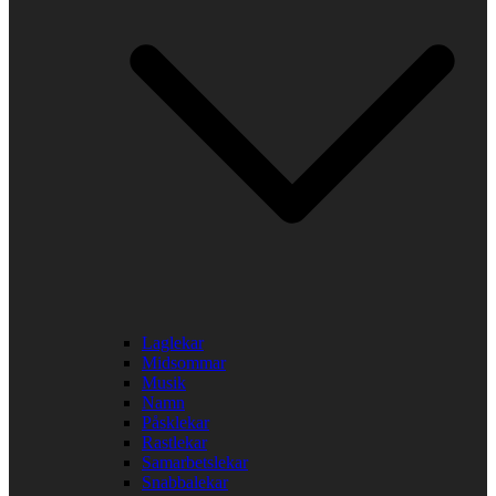
Laglekar
Midsommar
Musik
Namn
Påsklekar
Rastlekar
Samarbetslekar
Snabbalekar