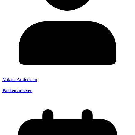
Mikael Andersson
Påsken är över