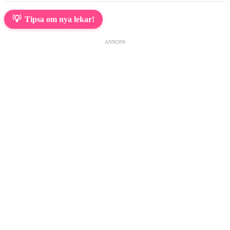
💡
Tipsa om nya lekar!
ANNONS