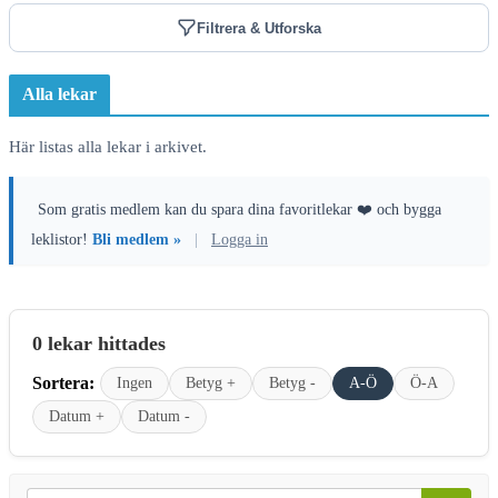
Filtrera & Utforska
Alla lekar
Här listas alla lekar i arkivet.
Som gratis medlem kan du spara dina favoritlekar ❤️ och bygga
leklistor!
Bli medlem »
|
Logga in
0 lekar hittades
Sortera:
Ingen
Betyg +
Betyg -
A-Ö
Ö-A
Datum +
Datum -