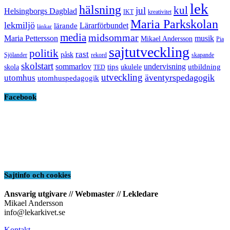
lek
hälsning
kul
jul
Helsingborgs Dagblad
IKT
kreativitet
Maria Parkskolan
lekmiljö
Lärarförbundet
lärande
länkar
media
midsommar
Maria Pettersson
musik
Mikael Andersson
Pia
sajtutveckling
politik
rast
påsk
Sjölander
rekord
skapande
skolstart
sommarlov
undervisning
tips
utbildning
skola
ukulele
TED
utveckling
äventyrspedagogik
utomhus
utomhuspedagogik
Facebook
Sajtinfo och cookies
Ansvarig utgivare // Webmaster // Lekledare
Mikael Andersson
info@lekarkivet.se
Kontakt