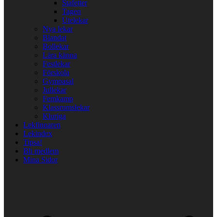
Stafetter
Tagen
Utelekar
Nya lekar
Blandat
Bollekar
Lära känna
Festlekar
Förskola
Gympasal
Jullekar
Femkamp
Klassrumslekar
Kluriga
Lekfinnaren
Lekindex
Tipsa!
Bli medlem
Mina Sidor