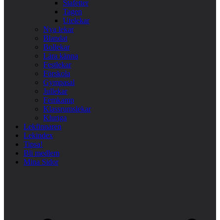
Stafetter
Tagen
Utelekar
Nya lekar
Blandat
Bollekar
Lära känna
Festlekar
Förskola
Gympasal
Jullekar
Femkamp
Klassrumslekar
Kluriga
Lekfinnaren
Lekindex
Tipsa!
Bli medlem
Mina Sidor