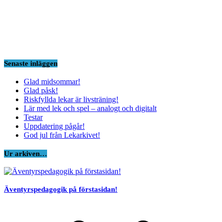
Senaste inläggen
Glad midsommar!
Glad påsk!
Riskfyllda lekar är livsträning!
Lär med lek och spel – analogt och digitalt
Testar
Uppdatering pågår!
God jul från Lekarkivet!
Ur arkiven…
Äventyrspedagogik på förstasidan!