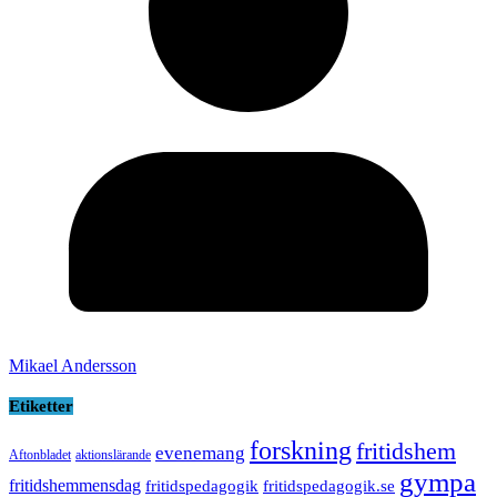
Mikael Andersson
Etiketter
forskning
fritidshem
evenemang
Aftonbladet
aktionslärande
gympa
fritidshemmensdag
fritidspedagogik
fritidspedagogik.se