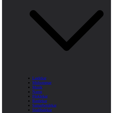
Laglekar
Midsommar
Musik
Namn
Påsklekar
Rastlekar
Samarbetslekar
Snabbalekar