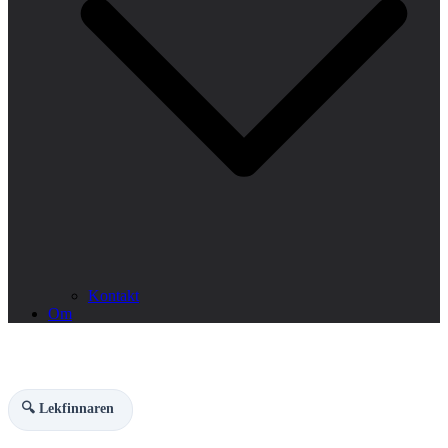
Kontakt
Om
🔍 Lekfinnaren