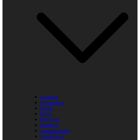
Laglekar
Midsommar
Musik
Namn
Påsklekar
Rastlekar
Samarbetslekar
Snabbalekar