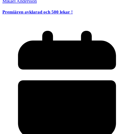
Mikael Andersson
Premiären avklarad och 500 lekar !