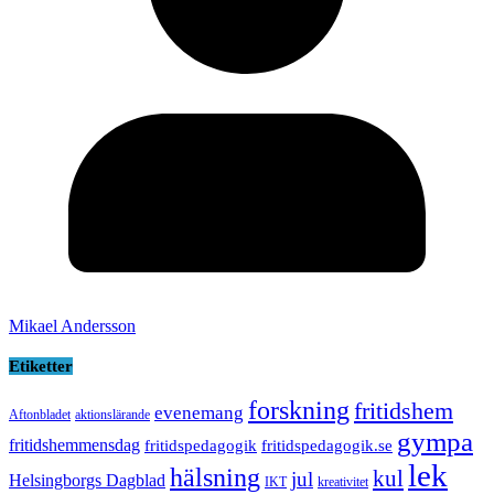
Mikael Andersson
Etiketter
forskning
fritidshem
evenemang
Aftonbladet
aktionslärande
gympa
fritidshemmensdag
fritidspedagogik
fritidspedagogik.se
lek
hälsning
kul
jul
Helsingborgs Dagblad
IKT
kreativitet