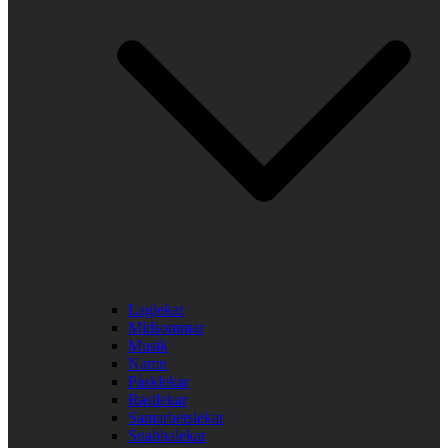
Laglekar
Midsommar
Musik
Namn
Påsklekar
Rastlekar
Samarbetslekar
Snabbalekar