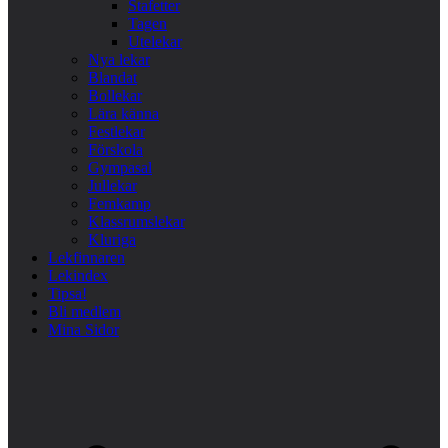
Stafetter
Tagen
Utelekar
Nya lekar
Blandat
Bollekar
Lära känna
Festlekar
Förskola
Gympasal
Jullekar
Femkamp
Klassrumslekar
Kluriga
Lekfinnaren
Lekindex
Tipsa!
Bli medlem
Mina Sidor