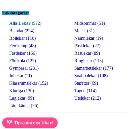
Lekkategorier
Alla Lekar (572)
Midsommar (51)
Blandat (224)
Musik (31)
Bollekar (110)
Namnlekar (19)
Femkamp (48)
Påsklekar (27)
Festlekar (166)
Rastlekar (89)
Förskola (125)
Ringlekar (118)
Gympasal (231)
Samarbetslekar (177)
Jullekar (11)
Snabbalekar (108)
Klassrumslekar (152)
Stafetter (69)
Kluriga (130)
Tagen (114)
Laglekar (99)
Utelekar (212)
Lära känna (76)
💡
Tipsa om nya lekar!