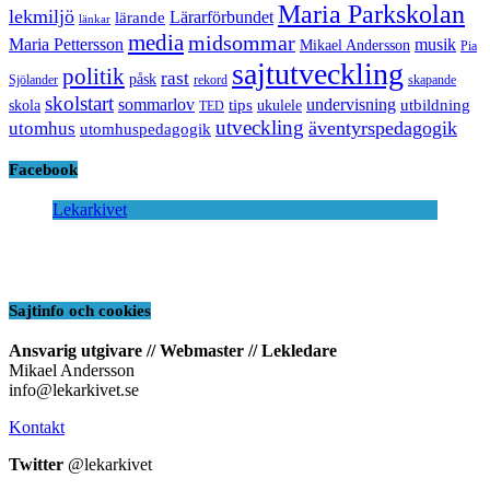
Maria Parkskolan
lekmiljö
Lärarförbundet
lärande
länkar
media
midsommar
Maria Pettersson
musik
Mikael Andersson
Pia
sajtutveckling
politik
rast
påsk
Sjölander
rekord
skapande
skolstart
sommarlov
undervisning
tips
utbildning
skola
ukulele
TED
utveckling
äventyrspedagogik
utomhus
utomhuspedagogik
Facebook
Lekarkivet
Sajtinfo och cookies
Ansvarig utgivare // Webmaster // Lekledare
Mikael Andersson
info@lekarkivet.se
Kontakt
Twitter
@lekarkivet