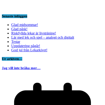
Senaste inläggen
Glad midsommar!
Glad påsk!
Riskfyllda lekar är livsträning!
Lär med lek och spel – analogt och digitalt
Testar
Uppdatering pågår!
God jul från Lekarkivet!
Ur arkiven…
Jag vill inte bråka mer…