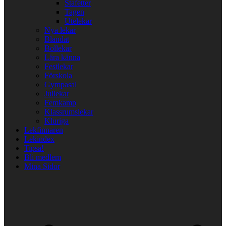
Stafetter
Tagen
Utelekar
Nya lekar
Blandat
Bollekar
Lära känna
Festlekar
Förskola
Gympasal
Jullekar
Femkamp
Klassrumslekar
Kluriga
Lekfinnaren
Lekindex
Tipsa!
Bli medlem
Mina Sidor