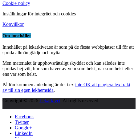
Cookie-policy
Inställningar för integritet och cookies
Köpvillkor
Om innehållet
Innehållet på lekarkivet.se är som på de flesta webbplatser till för att
sprida allmän glädje och nytta.
Men materialet är upphovsrättsligt skyddat och kan således inte
spridas hej vilt, hur som haver av vem som helst, när som helst eller
ens var som helst.
På förekommen anledning är det t.ex
inte OK att plagiera text rakt
av till sin egen lekhemsida
.
Copyright © 2026
Lekarkivet
. All rights reserved.
Facebook
Twitter
Google+
LinkedIn