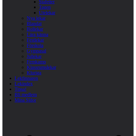
Stafetter
Tagen
Utelekar
Nya lekar
Blandat
Bollekar
Lära känna
Festlekar
Förskola
Gympasal
Jullekar
Femkamp
Klassrumslekar
Kluriga
Lekfinnaren
Lekindex
Tipsa!
Bli medlem
Mina Sidor