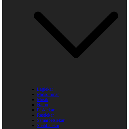
Laglekar
Midsommar
Musik
Namn
Påsklekar
Rastlekar
Samarbetslekar
Snabbalekar