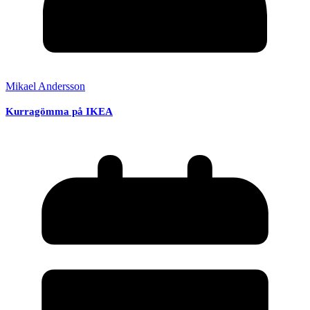
Mikael Andersson
Kurragömma på IKEA