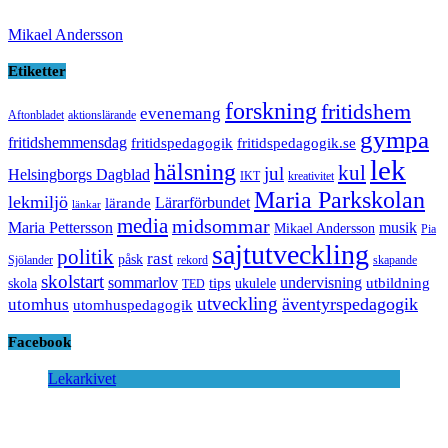
Mikael Andersson
Etiketter
forskning
fritidshem
evenemang
Aftonbladet
aktionslärande
gympa
fritidshemmensdag
fritidspedagogik
fritidspedagogik.se
lek
hälsning
kul
jul
Helsingborgs Dagblad
IKT
kreativitet
Maria Parkskolan
lekmiljö
Lärarförbundet
lärande
länkar
media
midsommar
Maria Pettersson
musik
Mikael Andersson
Pia
sajtutveckling
politik
rast
påsk
Sjölander
rekord
skapande
skolstart
sommarlov
undervisning
tips
utbildning
skola
ukulele
TED
utveckling
äventyrspedagogik
utomhus
utomhuspedagogik
Facebook
Lekarkivet