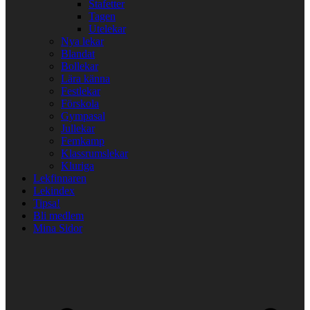
Stafetter
Tagen
Utelekar
Nya lekar
Blandat
Bollekar
Lära känna
Festlekar
Förskola
Gympasal
Jullekar
Femkamp
Klassrumslekar
Kluriga
Lekfinnaren
Lekindex
Tipsa!
Bli medlem
Mina Sidor