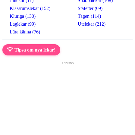
Jullekar (11)
Snabbalekar (108)
Klassrumslekar (152)
Stafetter (69)
Kluriga (130)
Tagen (114)
Laglekar (99)
Utelekar (212)
Lära känna (76)
💡
Tipsa om nya lekar!
ANNONS