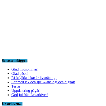
Senaste inläggen
Glad midsommar!
Glad påsk!
Riskfyllda lekar är livsträning!
Lär med lek och spel – analogt och digitalt
Testar
Uppdatering pågår!
God jul från Lekarkivet!
Ur arkiven…