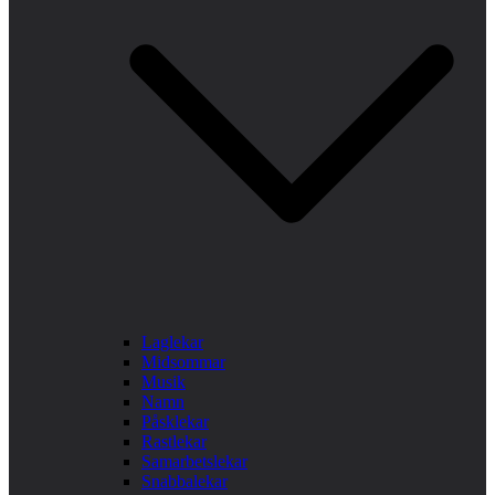
Laglekar
Midsommar
Musik
Namn
Påsklekar
Rastlekar
Samarbetslekar
Snabbalekar