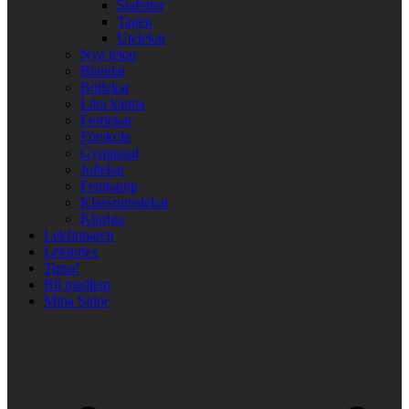
Stafetter
Tagen
Utelekar
Nya lekar
Blandat
Bollekar
Lära känna
Festlekar
Förskola
Gympasal
Jullekar
Femkamp
Klassrumslekar
Kluriga
Lekfinnaren
Lekindex
Tipsa!
Bli medlem
Mina Sidor