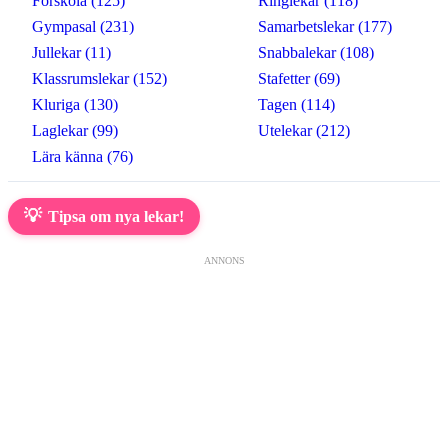
Förskola (125)
Ringlekar (118)
Gympasal (231)
Samarbetslekar (177)
Jullekar (11)
Snabbalekar (108)
Klassrumslekar (152)
Stafetter (69)
Kluriga (130)
Tagen (114)
Laglekar (99)
Utelekar (212)
Lära känna (76)
💡
Tipsa om nya lekar!
ANNONS