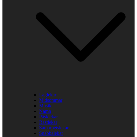
Laglekar
Midsommar
Musik
Namn
Påsklekar
Rastlekar
Samarbetslekar
Snabbalekar