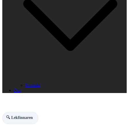
Kontakt
Om
🔍 Lekfinnaren