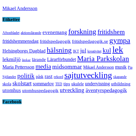
Mikael Andersson
Etiketter
forskning
fritidshem
evenemang
Aftonbladet
aktionslärande
gympa
fritidshemmensdag
fritidspedagogik
fritidspedagogik.se
lek
hälsning
kul
jul
Helsingborgs Dagblad
IKT
kreativitet
Maria Parkskolan
lekmiljö
Lärarförbundet
lärande
länkar
media
midsommar
Maria Pettersson
musik
Mikael Andersson
Pia
sajtutveckling
politik
rast
påsk
Sjölander
rekord
skapande
skolstart
sommarlov
undervisning
tips
utbildning
skola
ukulele
TED
utveckling
äventyrspedagogik
utomhus
utomhuspedagogik
Facebook