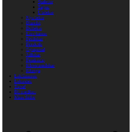
Stafetter
Tagen
Utelekar
Nya lekar
Blandat
Bollekar
Lära känna
Festlekar
Förskola
Gympasal
Jullekar
Femkamp
Klassrumslekar
Kluriga
Lekfinnaren
Lekindex
Tipsa!
Bli medlem
Mina Sidor