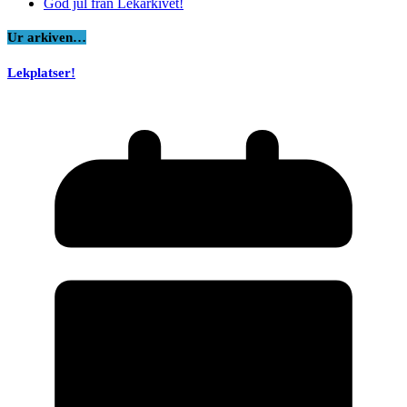
God jul från Lekarkivet!
Ur arkiven…
Lekplatser!