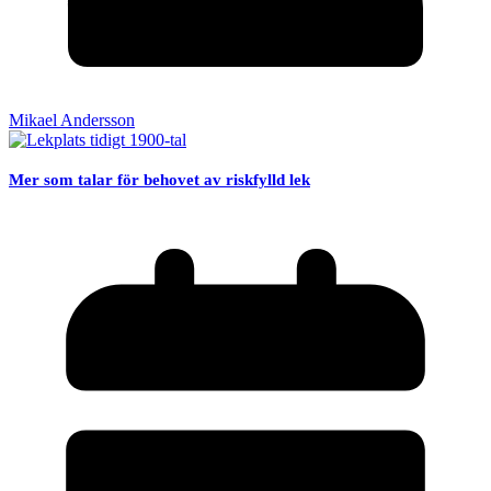
Mikael Andersson
Mer som talar för behovet av riskfylld lek