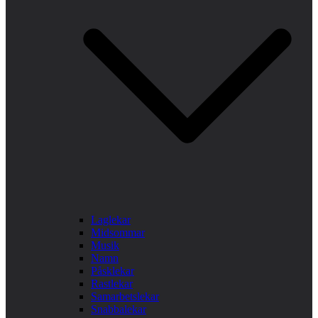
Laglekar
Midsommar
Musik
Namn
Påsklekar
Rastlekar
Samarbetslekar
Snabbalekar