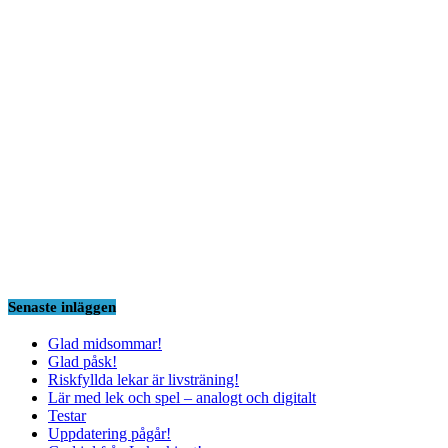
Senaste inläggen
Glad midsommar!
Glad påsk!
Riskfyllda lekar är livsträning!
Lär med lek och spel – analogt och digitalt
Testar
Uppdatering pågår!