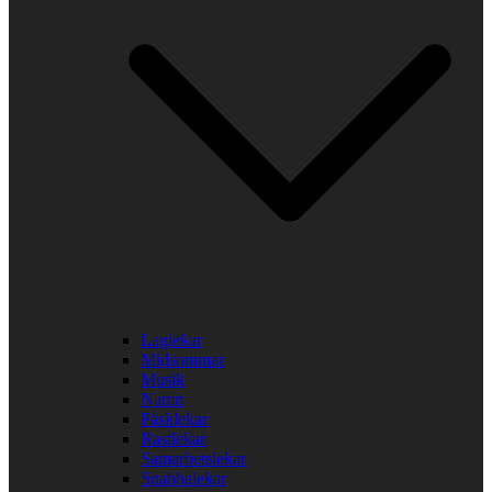
Laglekar
Midsommar
Musik
Namn
Påsklekar
Rastlekar
Samarbetslekar
Snabbalekar