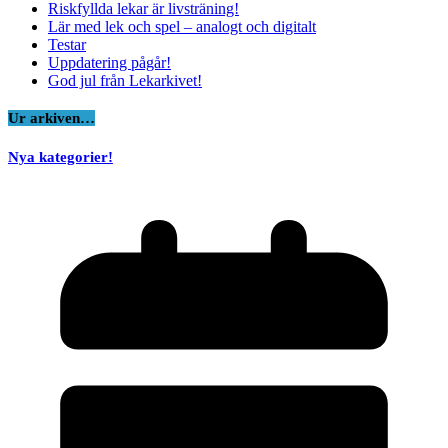
Riskfyllda lekar är livsträning!
Lär med lek och spel – analogt och digitalt
Testar
Uppdatering pågår!
God jul från Lekarkivet!
Ur arkiven…
Nya kategorier!