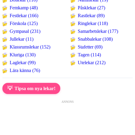
Femkamp (48)
Påsklekar (27)
Festlekar (166)
Rastlekar (89)
Förskola (125)
Ringlekar (118)
Gympasal (231)
Samarbetslekar (177)
Jullekar (11)
Snabbalekar (108)
Klassrumslekar (152)
Stafetter (69)
Kluriga (130)
Tagen (114)
Laglekar (99)
Utelekar (212)
Lära känna (76)
💡
Tipsa om nya lekar!
ANNONS