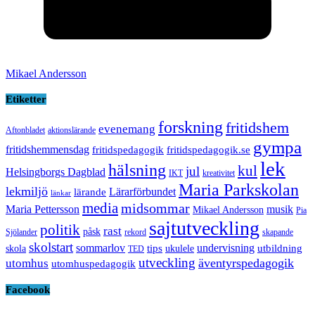
Mikael Andersson
Etiketter
forskning
fritidshem
evenemang
Aftonbladet
aktionslärande
gympa
fritidshemmensdag
fritidspedagogik
fritidspedagogik.se
lek
hälsning
kul
jul
Helsingborgs Dagblad
IKT
kreativitet
Maria Parkskolan
lekmiljö
Lärarförbundet
lärande
länkar
media
midsommar
Maria Pettersson
musik
Mikael Andersson
Pia
sajtutveckling
politik
rast
påsk
Sjölander
rekord
skapande
skolstart
sommarlov
undervisning
tips
utbildning
skola
ukulele
TED
utveckling
äventyrspedagogik
utomhus
utomhuspedagogik
Facebook