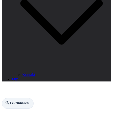
Kontakt
Om
🔍 Lekfinnaren