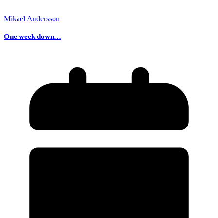
Mikael Andersson
One week down…