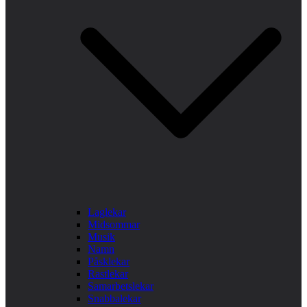
Laglekar
Midsommar
Musik
Namn
Påsklekar
Rastlekar
Samarbetslekar
Snabbalekar