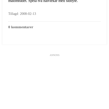
målområdet. Spela två halvlekar med sidbyte.
Tillagd: 2008-02-13
0 kommentarer
ANNONS