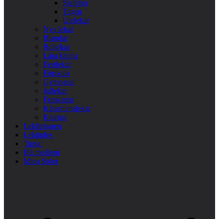
Stafetter
Tagen
Utelekar
Nya lekar
Blandat
Bollekar
Lära känna
Festlekar
Förskola
Gympasal
Jullekar
Femkamp
Klassrumslekar
Kluriga
Lekfinnaren
Lekindex
Tipsa!
Bli medlem
Mina Sidor