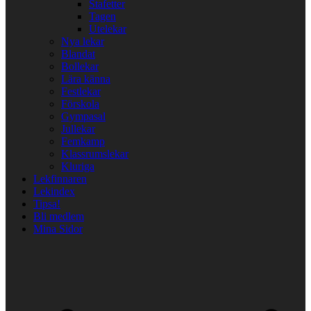
Stafetter
Tagen
Utelekar
Nya lekar
Blandat
Bollekar
Lära känna
Festlekar
Förskola
Gympasal
Jullekar
Femkamp
Klassrumslekar
Kluriga
Lekfinnaren
Lekindex
Tipsa!
Bli medlem
Mina Sidor