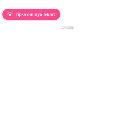
💡
Tipsa om nya lekar!
ANNONS