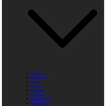
Laglekar
Midsommar
Musik
Namn
Påsklekar
Rastlekar
Samarbetslekar
Snabbalekar