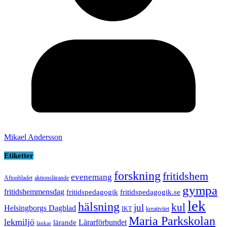
Mikael Andersson
Etiketter
forskning
fritidshem
evenemang
Aftonbladet
aktionslärande
gympa
fritidshemmensdag
fritidspedagogik
fritidspedagogik.se
lek
hälsning
kul
jul
Helsingborgs Dagblad
IKT
kreativitet
Maria Parkskolan
lekmiljö
Lärarförbundet
lärande
länkar