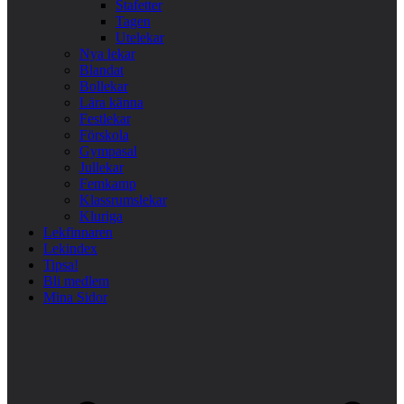
Stafetter
Tagen
Utelekar
Nya lekar
Blandat
Bollekar
Lära känna
Festlekar
Förskola
Gympasal
Jullekar
Femkamp
Klassrumslekar
Kluriga
Lekfinnaren
Lekindex
Tipsa!
Bli medlem
Mina Sidor