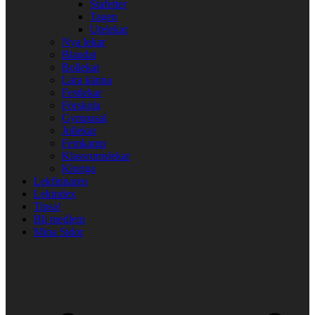
Stafetter
Tagen
Utelekar
Nya lekar
Blandat
Bollekar
Lära känna
Festlekar
Förskola
Gympasal
Jullekar
Femkamp
Klassrumslekar
Kluriga
Lekfinnaren
Lekindex
Tipsa!
Bli medlem
Mina Sidor