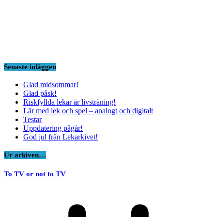
Senaste inläggen
Glad midsommar!
Glad påsk!
Riskfyllda lekar är livsträning!
Lär med lek och spel – analogt och digitalt
Testar
Uppdatering pågår!
God jul från Lekarkivet!
Ur arkiven…
To TV or not to TV