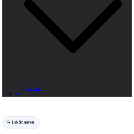
Kontakt
Om
🔍 Lekfinnaren