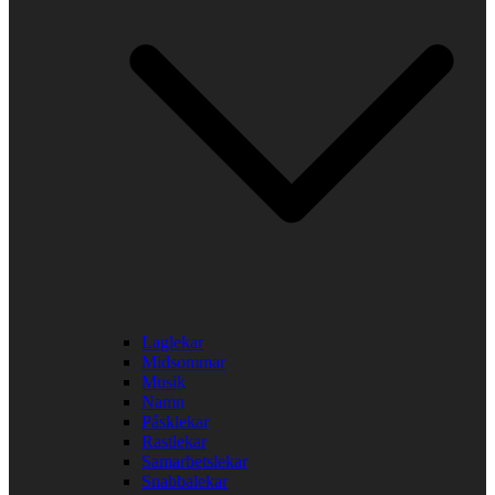
Laglekar
Midsommar
Musik
Namn
Påsklekar
Rastlekar
Samarbetslekar
Snabbalekar