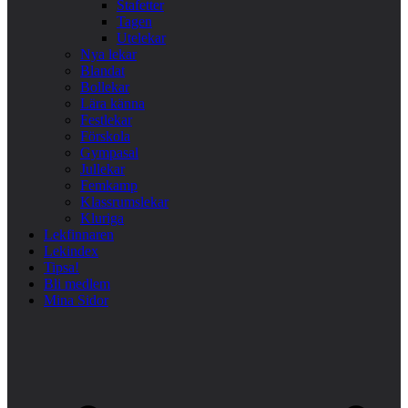
Stafetter
Tagen
Utelekar
Nya lekar
Blandat
Bollekar
Lära känna
Festlekar
Förskola
Gympasal
Jullekar
Femkamp
Klassrumslekar
Kluriga
Lekfinnaren
Lekindex
Tipsa!
Bli medlem
Mina Sidor