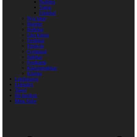
Stafetter
Tagen
Utelekar
Nya lekar
Blandat
Bollekar
Lära känna
Festlekar
Förskola
Gympasal
Jullekar
Femkamp
Klassrumslekar
Kluriga
Lekfinnaren
Lekindex
Tipsa!
Bli medlem
Mina Sidor