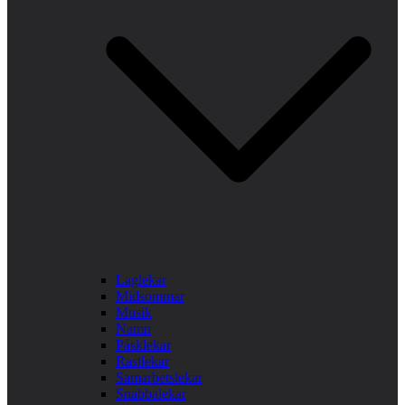
Laglekar
Midsommar
Musik
Namn
Påsklekar
Rastlekar
Samarbetslekar
Snabbalekar