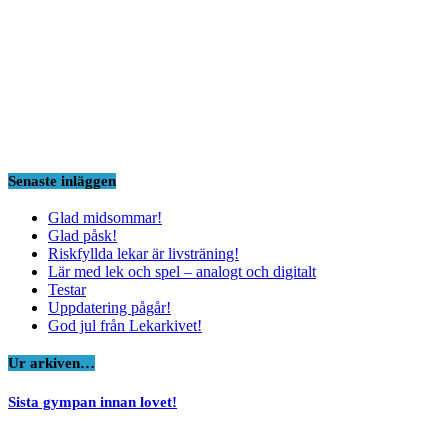
Senaste inläggen
Glad midsommar!
Glad påsk!
Riskfyllda lekar är livsträning!
Lär med lek och spel – analogt och digitalt
Testar
Uppdatering pågår!
God jul från Lekarkivet!
Ur arkiven…
Sista gympan innan lovet!