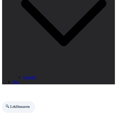
Kontakt
Om
🔍 Lekfinnaren