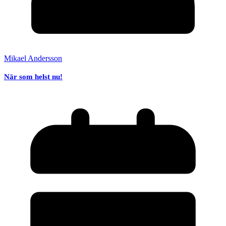
Mikael Andersson
När som helst nu!