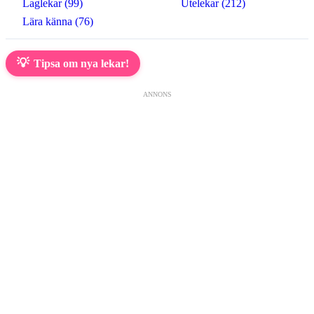
Laglekar (99)
Utelekar (212)
Lära känna (76)
💡
Tipsa om nya lekar!
ANNONS