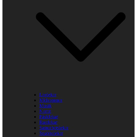
Laglekar
Midsommar
Musik
Namn
Påsklekar
Rastlekar
Samarbetslekar
Snabbalekar