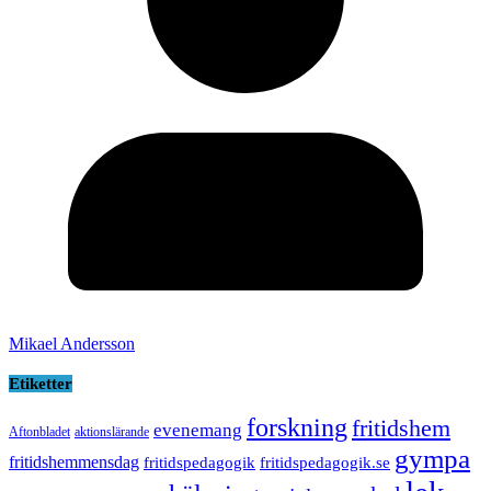
Mikael Andersson
Etiketter
forskning
fritidshem
evenemang
Aftonbladet
aktionslärande
gympa
fritidshemmensdag
fritidspedagogik
fritidspedagogik.se