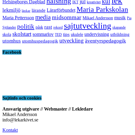
lek
hälsning
kul
jul
Helsingborgs Dagblad
IKT
kreativitet
Maria Parkskolan
lekmiljö
Lärarförbundet
lärande
länkar
media
midsommar
Maria Pettersson
musik
Mikael Andersson
Pia
sajtutveckling
politik
rast
påsk
Sjölander
rekord
skapande
skolstart
sommarlov
undervisning
tips
utbildning
skola
ukulele
TED
utveckling
äventyrspedagogik
utomhus
utomhuspedagogik
Facebook
Sajtinfo och cookies
Ansvarig utgivare // Webmaster // Lekledare
Mikael Andersson
info@lekarkivet.se
Kontakt