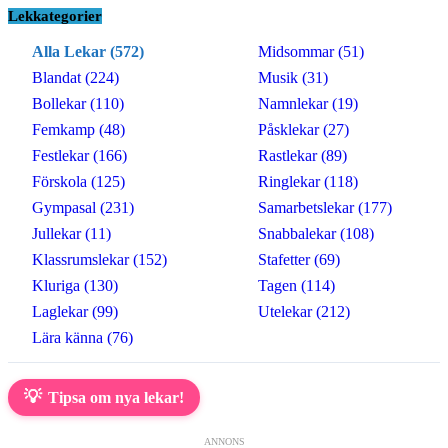
Lekkategorier
Alla Lekar (572)
Midsommar (51)
Blandat (224)
Musik (31)
Bollekar (110)
Namnlekar (19)
Femkamp (48)
Påsklekar (27)
Festlekar (166)
Rastlekar (89)
Förskola (125)
Ringlekar (118)
Gympasal (231)
Samarbetslekar (177)
Jullekar (11)
Snabbalekar (108)
Klassrumslekar (152)
Stafetter (69)
Kluriga (130)
Tagen (114)
Laglekar (99)
Utelekar (212)
Lära känna (76)
💡
Tipsa om nya lekar!
ANNONS