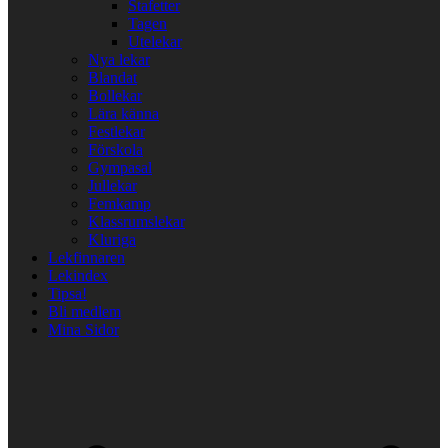
Stafetter
Tagen
Utelekar
Nya lekar
Blandat
Bollekar
Lära känna
Festlekar
Förskola
Gympasal
Jullekar
Femkamp
Klassrumslekar
Kluriga
Lekfinnaren
Lekindex
Tipsa!
Bli medlem
Mina Sidor