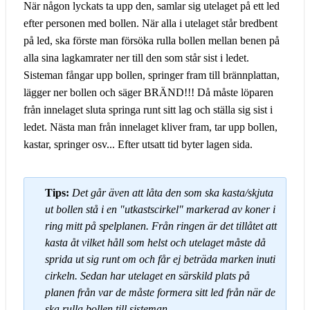
När någon lyckats ta upp den, samlar sig utelaget på ett led
efter personen med bollen. När alla i utelaget står bredbent
på led, ska förste man försöka rulla bollen mellan benen på
alla sina lagkamrater ner till den som står sist i ledet.
Sisteman fångar upp bollen, springer fram till brännplattan,
lägger ner bollen och säger BRÄND!!! Då måste löparen
från innelaget sluta springa runt sitt lag och ställa sig sist i
ledet. Nästa man från innelaget kliver fram, tar upp bollen,
kastar, springer osv... Efter utsatt tid byter lagen sida.
Tips:
Det går även att låta den som ska kasta/skjuta
ut bollen stå i en "utkastscirkel" markerad av koner i
ring mitt på spelplanen. Från ringen är det tillåtet att
kasta åt vilket håll som helst och utelaget måste då
sprida ut sig runt om och får ej beträda marken inuti
cirkeln. Sedan har utelaget en särskild plats på
planen från var de måste formera sitt led från när de
ska rulla bollen till sisteman.