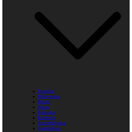
Laglekar
Midsommar
Musik
Namn
Påsklekar
Rastlekar
Samarbetslekar
Snabbalekar