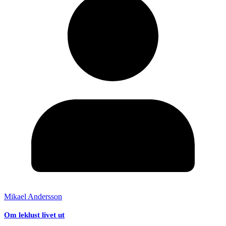
Mikael Andersson
Om leklust livet ut