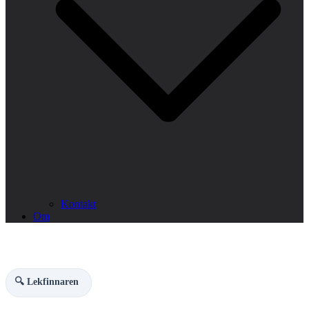
Kontakt
Om
🔍 Lekfinnaren