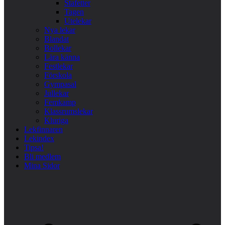
Stafetter
Tagen
Utelekar
Nya lekar
Blandat
Bollekar
Lära känna
Festlekar
Förskola
Gympasal
Jullekar
Femkamp
Klassrumslekar
Kluriga
Lekfinnaren
Lekindex
Tipsa!
Bli medlem
Mina Sidor