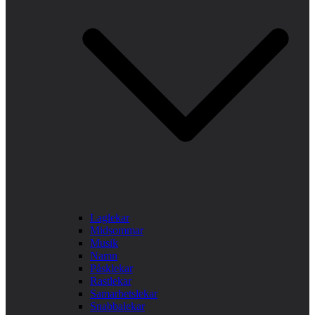
Laglekar
Midsommar
Musik
Namn
Påsklekar
Rastlekar
Samarbetslekar
Snabbalekar