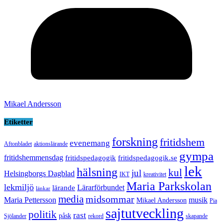
Mikael Andersson
Etiketter
forskning
fritidshem
evenemang
Aftonbladet
aktionslärande
gympa
fritidshemmensdag
fritidspedagogik
fritidspedagogik.se
lek
hälsning
kul
jul
Helsingborgs Dagblad
IKT
kreativitet
Maria Parkskolan
lekmiljö
Lärarförbundet
lärande
länkar
media
midsommar
Maria Pettersson
musik
Mikael Andersson
Pia
sajtutveckling
politik
rast
påsk
Sjölander
rekord
skapande