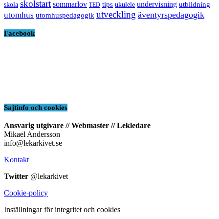
skolstart
sommarlov
undervisning
tips
utbildning
skola
ukulele
TED
utveckling
äventyrspedagogik
utomhus
utomhuspedagogik
Facebook
Sajtinfo och cookies
Ansvarig utgivare // Webmaster // Lekledare
Mikael Andersson
info@lekarkivet.se
Kontakt
Twitter
@lekarkivet
Cookie-policy
Inställningar för integritet och cookies