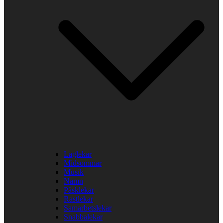
Laglekar
Midsommar
Musik
Namn
Påsklekar
Rastlekar
Samarbetslekar
Snabbalekar