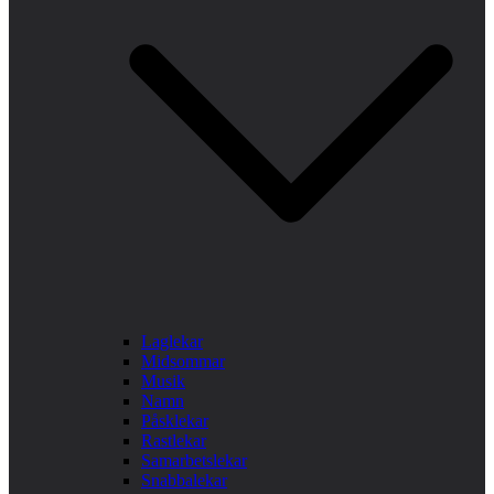
Laglekar
Midsommar
Musik
Namn
Påsklekar
Rastlekar
Samarbetslekar
Snabbalekar