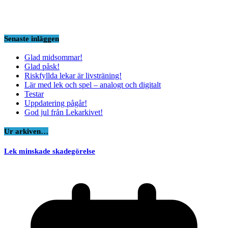
Senaste inläggen
Glad midsommar!
Glad påsk!
Riskfyllda lekar är livsträning!
Lär med lek och spel – analogt och digitalt
Testar
Uppdatering pågår!
God jul från Lekarkivet!
Ur arkiven…
Lek minskade skadegörelse