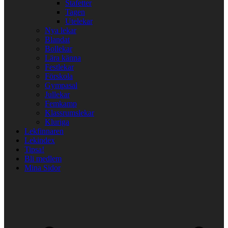
Stafetter
Tagen
Utelekar
Nya lekar
Blandat
Bollekar
Lära känna
Festlekar
Förskola
Gympasal
Jullekar
Femkamp
Klassrumslekar
Kluriga
Lekfinnaren
Lekindex
Tipsa!
Bli medlem
Mina Sidor