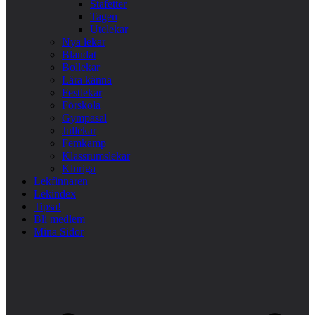
Stafetter
Tagen
Utelekar
Nya lekar
Blandat
Bollekar
Lära känna
Festlekar
Förskola
Gympasal
Jullekar
Femkamp
Klassrumslekar
Kluriga
Lekfinnaren
Lekindex
Tipsa!
Bli medlem
Mina Sidor