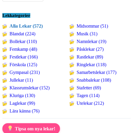
Lekkategorier
Alla Lekar (572)
Midsommar (51)
Blandat (224)
Musik (31)
Bollekar (110)
Namnlekar (19)
Femkamp (48)
Påsklekar (27)
Festlekar (166)
Rastlekar (89)
Förskola (125)
Ringlekar (118)
Gympasal (231)
Samarbetslekar (177)
Jullekar (11)
Snabbalekar (108)
Klassrumslekar (152)
Stafetter (69)
Kluriga (130)
Tagen (114)
Laglekar (99)
Utelekar (212)
Lära känna (76)
Tipsa om nya lekar!