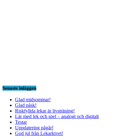
Senaste inläggen
Glad midsommar!
Glad påsk!
Riskfyllda lekar är livsträning!
Lär med lek och spel – analogt och digitalt
Testar
Uppdatering pågår!
God jul från Lekarkivet!