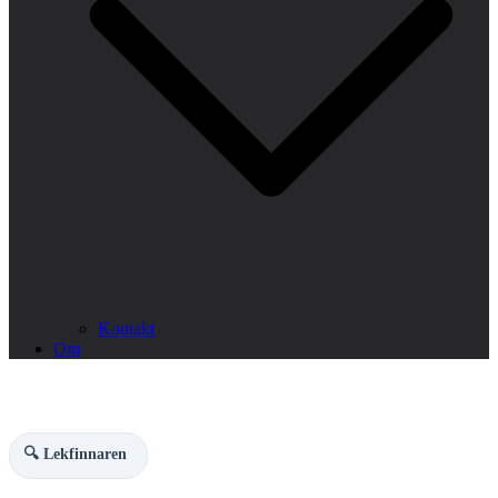
Kontakt
Om
🔍 Lekfinnaren