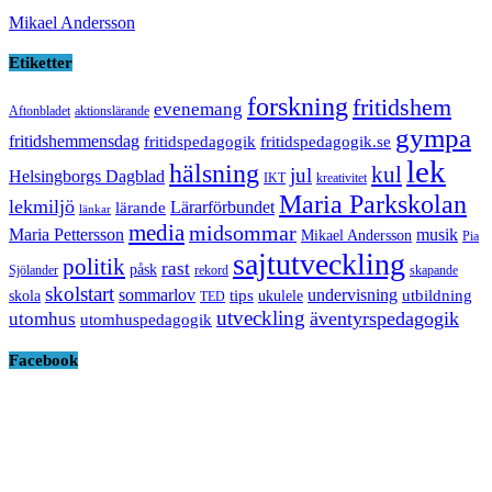
Mikael Andersson
Etiketter
forskning
fritidshem
evenemang
Aftonbladet
aktionslärande
gympa
fritidshemmensdag
fritidspedagogik
fritidspedagogik.se
lek
hälsning
kul
jul
Helsingborgs Dagblad
IKT
kreativitet
Maria Parkskolan
lekmiljö
Lärarförbundet
lärande
länkar
media
midsommar
Maria Pettersson
musik
Mikael Andersson
Pia
sajtutveckling
politik
rast
påsk
Sjölander
rekord
skapande
skolstart
sommarlov
undervisning
tips
utbildning
skola
ukulele
TED
utveckling
äventyrspedagogik
utomhus
utomhuspedagogik
Facebook