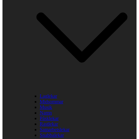
Laglekar
Midsommar
Musik
Namn
Påsklekar
Rastlekar
Samarbetslekar
Snabbalekar