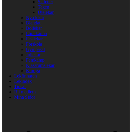
Stafetter
Tagen
Utelekar
Nya lekar
Blandat
Bollekar
Lära känna
Festlekar
Förskola
Gympasal
Jullekar
Femkamp
Klassrumslekar
Kluriga
Lekfinnaren
Lekindex
Tipsa!
Bli medlem
Mina Sidor