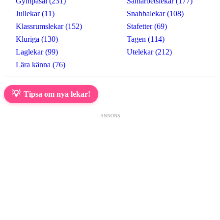
Gympasal (231)
Samarbetslekar (177)
Jullekar (11)
Snabbalekar (108)
Klassrumslekar (152)
Stafetter (69)
Kluriga (130)
Tagen (114)
Laglekar (99)
Utelekar (212)
Lära känna (76)
💡
Tipsa om nya lekar!
ANNONS