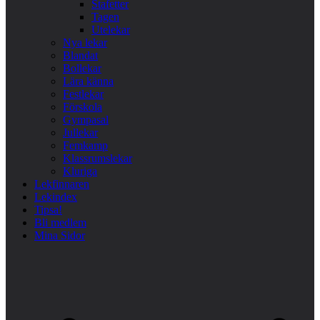
Stafetter
Tagen
Utelekar
Nya lekar
Blandat
Bollekar
Lära känna
Festlekar
Förskola
Gympasal
Jullekar
Femkamp
Klassrumslekar
Kluriga
Lekfinnaren
Lekindex
Tipsa!
Bli medlem
Mina Sidor