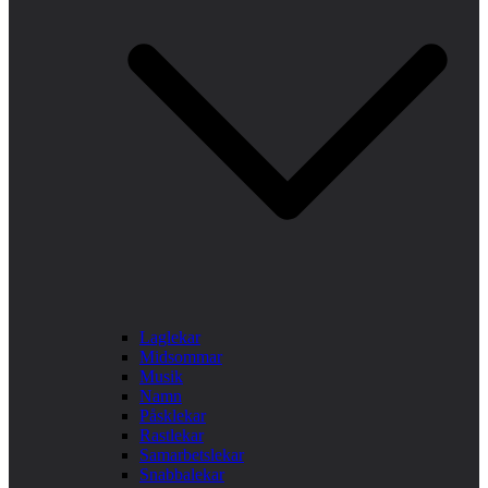
Laglekar
Midsommar
Musik
Namn
Påsklekar
Rastlekar
Samarbetslekar
Snabbalekar