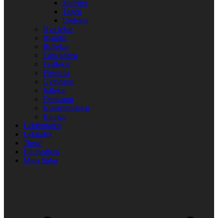
Stafetter
Tagen
Utelekar
Nya lekar
Blandat
Bollekar
Lära känna
Festlekar
Förskola
Gympasal
Jullekar
Femkamp
Klassrumslekar
Kluriga
Lekfinnaren
Lekindex
Tipsa!
Bli medlem
Mina Sidor