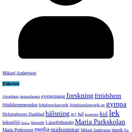
Mikael Andersson
Etiketter
forskning
fritidshem
evenemang
Aftonbladet
aktionslärande
gympa
fritidshemmensdag
fritidspedagogik
fritidspedagogik.se
lek
hälsning
kul
jul
Helsingborgs Dagblad
IKT
kreativitet
Maria Parkskolan
lekmiljö
Lärarförbundet
lärande
länkar
media
midsommar
Maria Pettersson
musik
Mikael Andersson
Pia