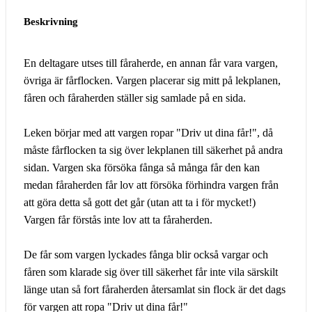
Beskrivning
En deltagare utses till fåraherde, en annan får vara vargen,
övriga är fårflocken. Vargen placerar sig mitt på lekplanen,
fåren och fåraherden ställer sig samlade på en sida.
Leken börjar med att vargen ropar "Driv ut dina får!", då
måste fårflocken ta sig över lekplanen till säkerhet på andra
sidan. Vargen ska försöka fånga så många får den kan
medan fåraherden får lov att försöka förhindra vargen från
att göra detta så gott det går (utan att ta i för mycket!)
Vargen får förstås inte lov att ta fåraherden.
De får som vargen lyckades fånga blir också vargar och
fåren som klarade sig över till säkerhet får inte vila särskilt
länge utan så fort fåraherden återsamlat sin flock är det dags
för vargen att ropa "Driv ut dina får!"