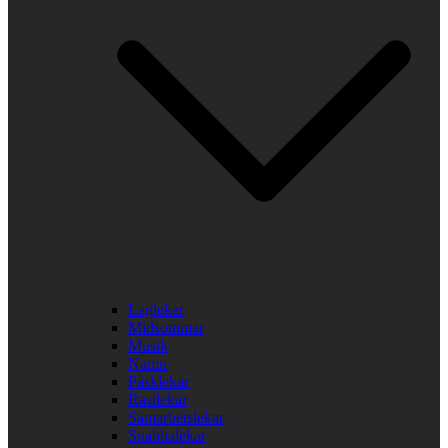
Laglekar
Midsommar
Musik
Namn
Påsklekar
Rastlekar
Samarbetslekar
Snabbalekar