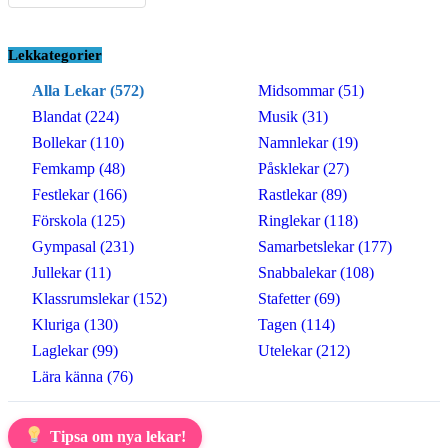
Lekkategorier
Alla Lekar (572)
Midsommar (51)
Blandat (224)
Musik (31)
Bollekar (110)
Namnlekar (19)
Femkamp (48)
Påsklekar (27)
Festlekar (166)
Rastlekar (89)
Förskola (125)
Ringlekar (118)
Gympasal (231)
Samarbetslekar (177)
Jullekar (11)
Snabbalekar (108)
Klassrumslekar (152)
Stafetter (69)
Kluriga (130)
Tagen (114)
Laglekar (99)
Utelekar (212)
Lära känna (76)
Tipsa om nya lekar!