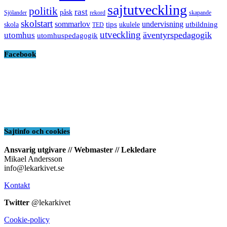
sajtutveckling
politik
rast
påsk
Sjölander
rekord
skapande
skolstart
sommarlov
undervisning
tips
utbildning
skola
ukulele
TED
utveckling
äventyrspedagogik
utomhus
utomhuspedagogik
Facebook
Sajtinfo och cookies
Ansvarig utgivare // Webmaster // Lekledare
Mikael Andersson
info@lekarkivet.se
Kontakt
Twitter
@lekarkivet
Cookie-policy