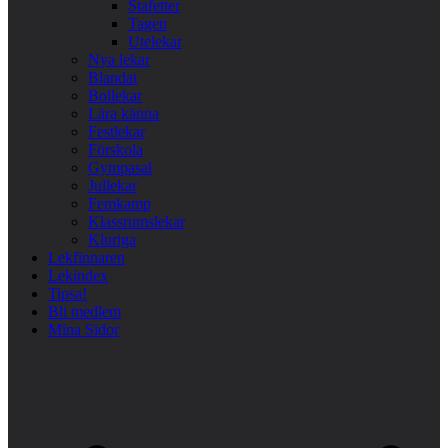
Stafetter
Tagen
Utelekar
Nya lekar
Blandat
Bollekar
Lära känna
Festlekar
Förskola
Gympasal
Jullekar
Femkamp
Klassrumslekar
Kluriga
Lekfinnaren
Lekindex
Tipsa!
Bli medlem
Mina Sidor