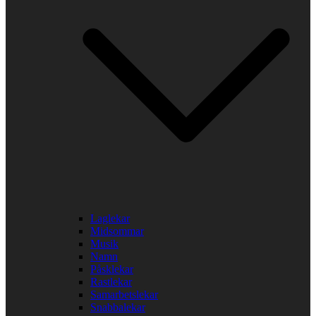
Laglekar
Midsommar
Musik
Namn
Påsklekar
Rastlekar
Samarbetslekar
Snabbalekar