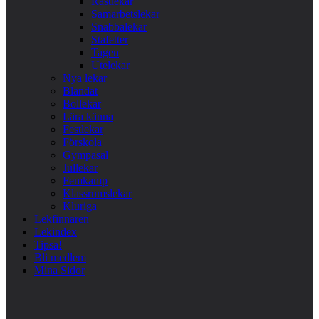
Rastlekar
Samarbetslekar
Snabbalekar
Stafetter
Tagen
Utelekar
Nya lekar
Blandat
Bollekar
Lära känna
Festlekar
Förskola
Gympasal
Jullekar
Femkamp
Klassrumslekar
Kluriga
Lekfinnaren
Lekindex
Tipsa!
Bli medlem
Mina Sidor