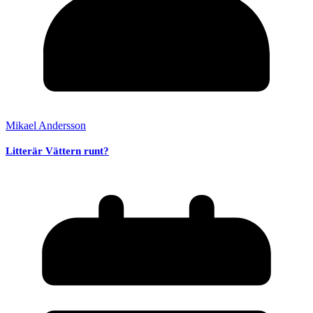
Mikael Andersson
Litterär Vättern runt?