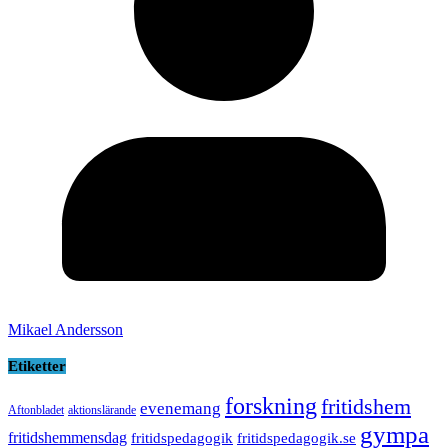
Mikael Andersson
Etiketter
forskning
fritidshem
evenemang
Aftonbladet
aktionslärande
gympa
fritidshemmensdag
fritidspedagogik
fritidspedagogik.se