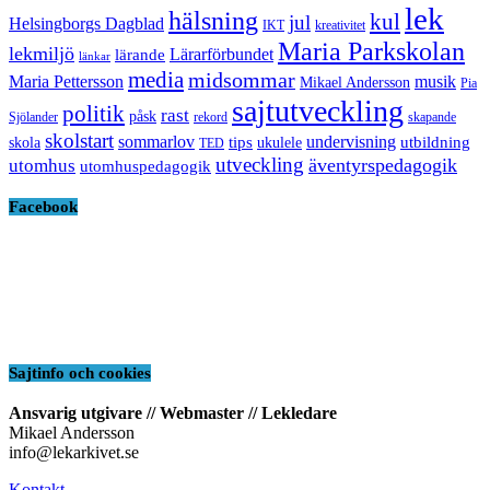
lek
hälsning
kul
jul
Helsingborgs Dagblad
IKT
kreativitet
Maria Parkskolan
lekmiljö
Lärarförbundet
lärande
länkar
media
midsommar
Maria Pettersson
musik
Mikael Andersson
Pia
sajtutveckling
politik
rast
påsk
Sjölander
rekord
skapande
skolstart
sommarlov
undervisning
tips
utbildning
skola
ukulele
TED
utveckling
äventyrspedagogik
utomhus
utomhuspedagogik
Facebook
Sajtinfo och cookies
Ansvarig utgivare // Webmaster // Lekledare
Mikael Andersson
info@lekarkivet.se
Kontakt