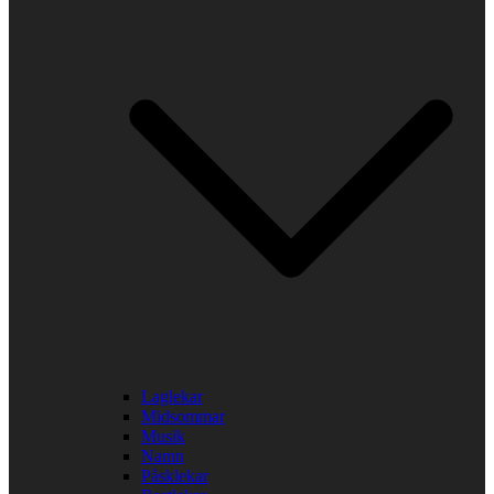
Laglekar
Midsommar
Musik
Namn
Påsklekar