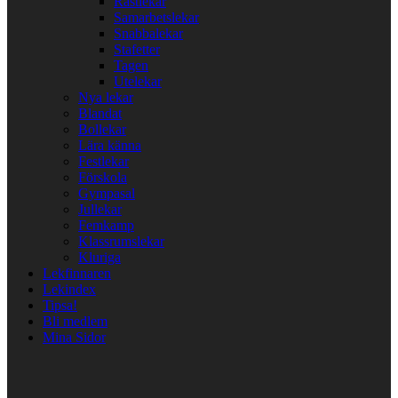
Rastlekar
Samarbetslekar
Snabbalekar
Stafetter
Tagen
Utelekar
Nya lekar
Blandat
Bollekar
Lära känna
Festlekar
Förskola
Gympasal
Jullekar
Femkamp
Klassrumslekar
Kluriga
Lekfinnaren
Lekindex
Tipsa!
Bli medlem
Mina Sidor