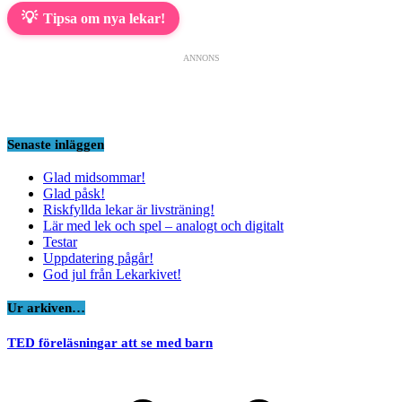
💡
Tipsa om nya lekar!
ANNONS
Senaste inläggen
Glad midsommar!
Glad påsk!
Riskfyllda lekar är livsträning!
Lär med lek och spel – analogt och digitalt
Testar
Uppdatering pågår!
God jul från Lekarkivet!
Ur arkiven…
TED föreläsningar att se med barn