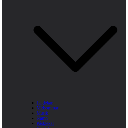
Laglekar
Midsommar
Musik
Namn
Påsklekar