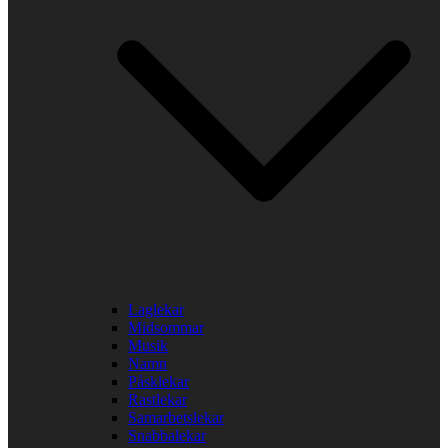
Laglekar
Midsommar
Musik
Namn
Påsklekar
Rastlekar
Samarbetslekar
Snabbalekar