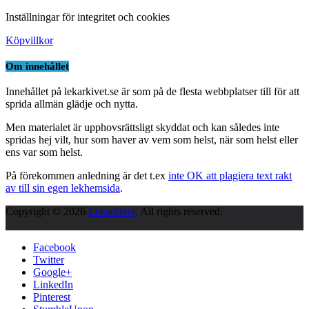
Inställningar för integritet och cookies
Köpvillkor
Om innehållet
Innehållet på lekarkivet.se är som på de flesta webbplatser till för att
sprida allmän glädje och nytta.
Men materialet är upphovsrättsligt skyddat och kan således inte
spridas hej vilt, hur som haver av vem som helst, när som helst eller
ens var som helst.
På förekommen anledning är det t.ex
inte OK att plagiera text rakt
av till sin egen lekhemsida
.
Copyright © 2026
Lekarkivet
. All rights reserved.
Facebook
Twitter
Google+
LinkedIn
Pinterest