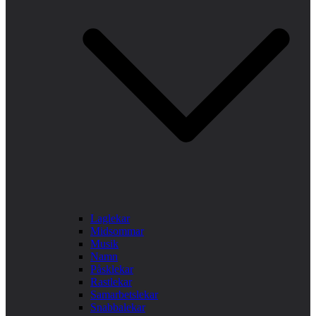
Laglekar
Midsommar
Musik
Namn
Påsklekar
Rastlekar
Samarbetslekar
Snabbalekar