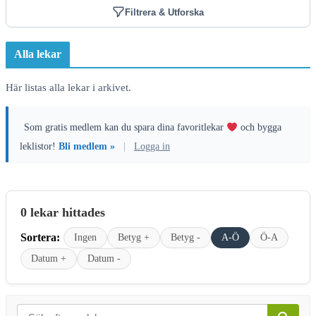
Filtrera & Utforska
Alla lekar
Här listas alla lekar i arkivet.
Som gratis medlem kan du spara dina favoritlekar
och bygga
leklistor!
Bli medlem »
|
Logga in
0 lekar hittades
Sortera:
Ingen
Betyg +
Betyg -
A-Ö
Ö-A
Datum +
Datum -