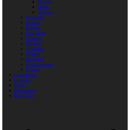
Stafetter
Tagen
Utelekar
Nya lekar
Blandat
Bollekar
Lära känna
Festlekar
Förskola
Gympasal
Jullekar
Femkamp
Klassrumslekar
Kluriga
Lekfinnaren
Lekindex
Tipsa!
Bli medlem
Mina Sidor