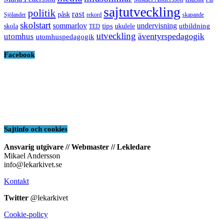
sajtutveckling
politik
rast
påsk
Sjölander
rekord
skapande
skolstart
sommarlov
undervisning
tips
utbildning
skola
ukulele
TED
utveckling
äventyrspedagogik
utomhus
utomhuspedagogik
Facebook
Sajtinfo och cookies
Ansvarig utgivare // Webmaster // Lekledare
Mikael Andersson
info@lekarkivet.se
Kontakt
Twitter
@lekarkivet
Cookie-policy