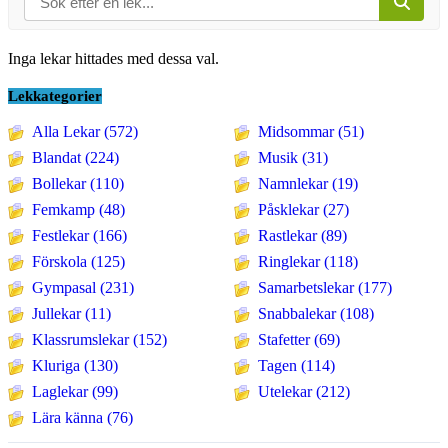
Inga lekar hittades med dessa val.
Lekkategorier
Alla Lekar (572)
Midsommar (51)
Blandat (224)
Musik (31)
Bollekar (110)
Namnlekar (19)
Femkamp (48)
Påsklekar (27)
Festlekar (166)
Rastlekar (89)
Förskola (125)
Ringlekar (118)
Gympasal (231)
Samarbetslekar (177)
Jullekar (11)
Snabbalekar (108)
Klassrumslekar (152)
Stafetter (69)
Kluriga (130)
Tagen (114)
Laglekar (99)
Utelekar (212)
Lära känna (76)