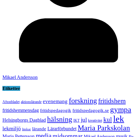
Mikael Andersson
Etiketter
forskning
fritidshem
evenemang
Aftonbladet
aktionslärande
gympa
fritidshemmensdag
fritidspedagogik
fritidspedagogik.se
lek
hälsning
kul
jul
Helsingborgs Dagblad
IKT
kreativitet
Maria Parkskolan
lekmiljö
Lärarförbundet
lärande
länkar
media
midsommar
Maria Pettersson
musik
Mikael Andersson
Pia