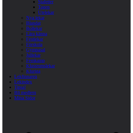
Stafetter
Tagen
Utelekar
Nya lekar
Blandat
Bollekar
Lära känna
Festlekar
Förskola
Gympasal
Jullekar
Femkamp
Klassrumslekar
Kluriga
Lekfinnaren
Lekindex
Tipsa!
Bli medlem
Mina Sidor