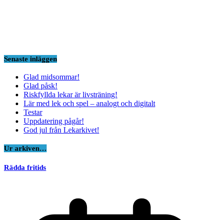
Senaste inläggen
Glad midsommar!
Glad påsk!
Riskfyllda lekar är livsträning!
Lär med lek och spel – analogt och digitalt
Testar
Uppdatering pågår!
God jul från Lekarkivet!
Ur arkiven…
Rädda fritids