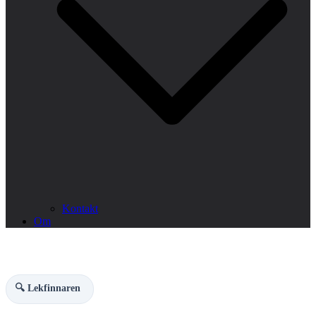
Kontakt
Om
🔍 Lekfinnaren