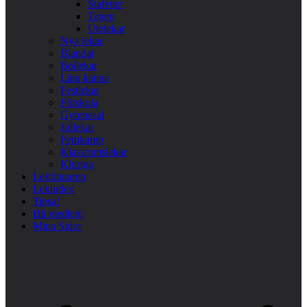
Stafetter
Tagen
Utelekar
Nya lekar
Blandat
Bollekar
Lära känna
Festlekar
Förskola
Gympasal
Jullekar
Femkamp
Klassrumslekar
Kluriga
Lekfinnaren
Lekindex
Tipsa!
Bli medlem
Mina Sidor