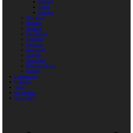
Stafetter
Tagen
Utelekar
Nya lekar
Blandat
Bollekar
Lära känna
Festlekar
Förskola
Gympasal
Jullekar
Femkamp
Klassrumslekar
Kluriga
Lekfinnaren
Lekindex
Tipsa!
Bli medlem
Mina Sidor