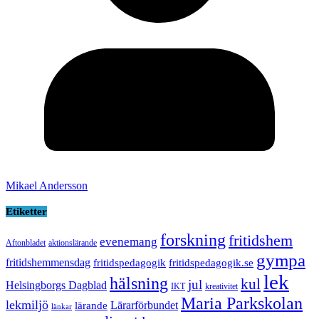
Mikael Andersson
Etiketter
forskning
fritidshem
evenemang
Aftonbladet
aktionslärande
gympa
fritidshemmensdag
fritidspedagogik
fritidspedagogik.se
lek
hälsning
kul
jul
Helsingborgs Dagblad
IKT
kreativitet
Maria Parkskolan
lekmiljö
Lärarförbundet
lärande
länkar