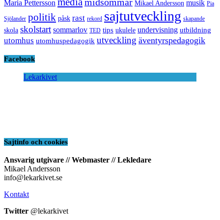
media
midsommar
Maria Pettersson
musik
Mikael Andersson
Pia
sajtutveckling
politik
rast
påsk
Sjölander
rekord
skapande
skolstart
sommarlov
undervisning
tips
utbildning
skola
ukulele
TED
utveckling
äventyrspedagogik
utomhus
utomhuspedagogik
Facebook
Lekarkivet
Sajtinfo och cookies
Ansvarig utgivare // Webmaster // Lekledare
Mikael Andersson
info@lekarkivet.se
Kontakt
Twitter
@lekarkivet