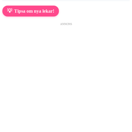
💡
Tipsa om nya lekar!
ANNONS