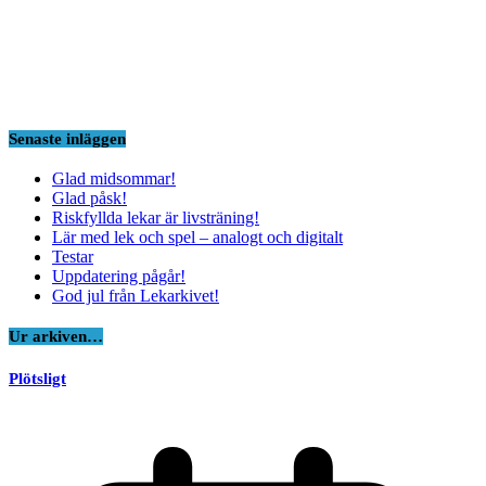
Senaste inläggen
Glad midsommar!
Glad påsk!
Riskfyllda lekar är livsträning!
Lär med lek och spel – analogt och digitalt
Testar
Uppdatering pågår!
God jul från Lekarkivet!
Ur arkiven…
Plötsligt