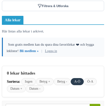
Filtrera & Utforska
Alla lekar
Här listas alla lekar i arkivet.
Som gratis medlem kan du spara dina favoritlekar ❤️ och bygga
leklistor!
Bli medlem »
|
Logga in
0 lekar hittades
Sortera:
Ingen
Betyg +
Betyg -
A-Ö
Ö-A
Datum +
Datum -