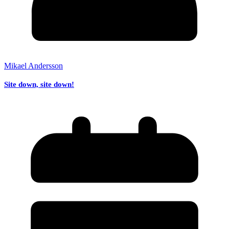
Mikael Andersson
Site down, site down!