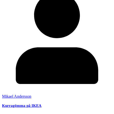
Mikael Andersson
Kurragömma på IKEA