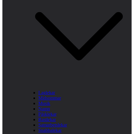
Laglekar
Midsommar
Musik
Namn
Påsklekar
Rastlekar
Samarbetslekar
Snabbalekar