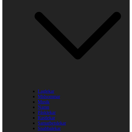
Laglekar
Midsommar
Musik
Namn
Påsklekar
Rastlekar
Samarbetslekar
Snabbalekar