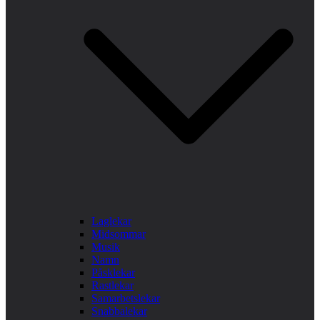
Laglekar
Midsommar
Musik
Namn
Påsklekar
Rastlekar
Samarbetslekar
Snabbalekar