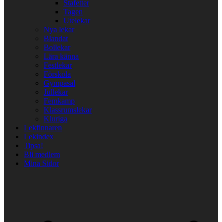
Stafetter
Tagen
Utelekar
Nya lekar
Blandat
Bollekar
Lära känna
Festlekar
Förskola
Gympasal
Jullekar
Femkamp
Klassrumslekar
Kluriga
Lekfinnaren
Lekindex
Tipsa!
Bli medlem
Mina Sidor