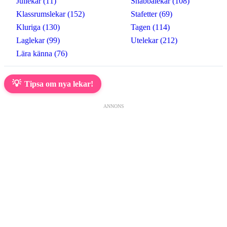
Jullekar (11)
Snabbalekar (108)
Klassrumslekar (152)
Stafetter (69)
Kluriga (130)
Tagen (114)
Laglekar (99)
Utelekar (212)
Lära känna (76)
💡
Tipsa om nya lekar!
ANNONS