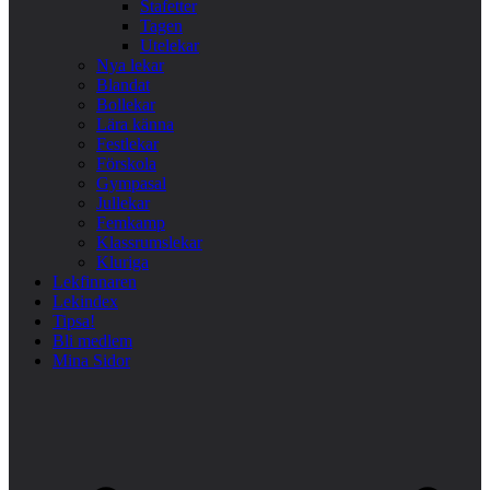
Stafetter
Tagen
Utelekar
Nya lekar
Blandat
Bollekar
Lära känna
Festlekar
Förskola
Gympasal
Jullekar
Femkamp
Klassrumslekar
Kluriga
Lekfinnaren
Lekindex
Tipsa!
Bli medlem
Mina Sidor