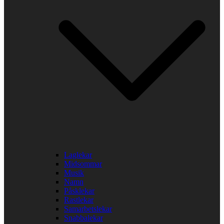
Laglekar
Midsommar
Musik
Namn
Påsklekar
Rastlekar
Samarbetslekar
Snabbalekar