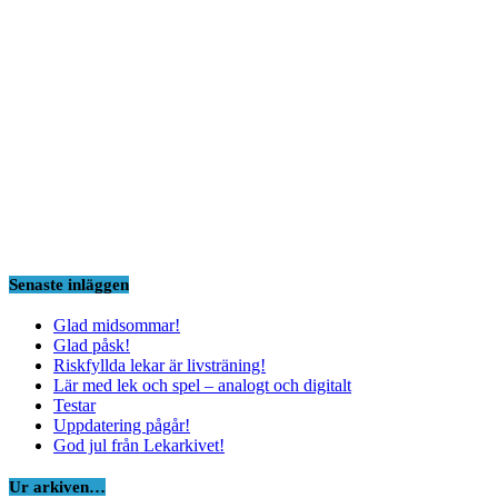
Senaste inläggen
Glad midsommar!
Glad påsk!
Riskfyllda lekar är livsträning!
Lär med lek och spel – analogt och digitalt
Testar
Uppdatering pågår!
God jul från Lekarkivet!
Ur arkiven…