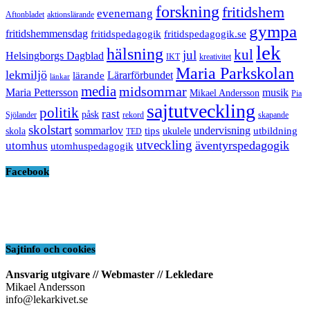
forskning
fritidshem
evenemang
Aftonbladet
aktionslärande
gympa
fritidshemmensdag
fritidspedagogik
fritidspedagogik.se
lek
hälsning
kul
jul
Helsingborgs Dagblad
IKT
kreativitet
Maria Parkskolan
lekmiljö
Lärarförbundet
lärande
länkar
media
midsommar
Maria Pettersson
musik
Mikael Andersson
Pia
sajtutveckling
politik
rast
påsk
Sjölander
rekord
skapande
skolstart
sommarlov
undervisning
tips
utbildning
skola
ukulele
TED
utveckling
äventyrspedagogik
utomhus
utomhuspedagogik
Facebook
Sajtinfo och cookies
Ansvarig utgivare // Webmaster // Lekledare
Mikael Andersson
info@lekarkivet.se