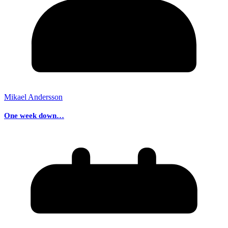
Mikael Andersson
One week down…