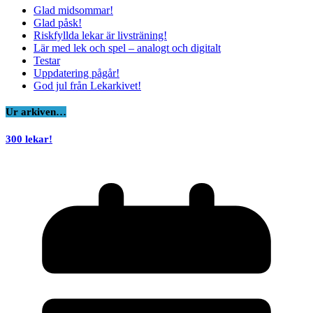
Glad midsommar!
Glad påsk!
Riskfyllda lekar är livsträning!
Lär med lek och spel – analogt och digitalt
Testar
Uppdatering pågår!
God jul från Lekarkivet!
Ur arkiven…
300 lekar!