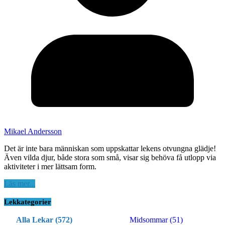
Mikael Andersson
Det är inte bara människan som uppskattar lekens otvungna glädje!
Även vilda djur, både stora som små, visar sig behöva få utlopp via
aktiviteter i mer lättsam form.
Läs mer...
Lekkategorier
Alla Lekar (572)
Midsommar (51)