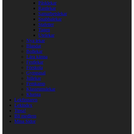
Påsklekar
Rastlekar
Samarbetslekar
Snabbalekar
Stafetter
Tagen
Utelekar
Nya lekar
Blandat
Bollekar
Lära känna
Festlekar
Förskola
Gympasal
Jullekar
Femkamp
Klassrumslekar
Kluriga
Lekfinnaren
Lekindex
Tipsa!
Bli medlem
Mina Sidor