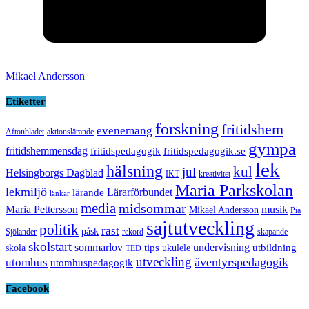
Mikael Andersson
Etiketter
forskning
fritidshem
evenemang
Aftonbladet
aktionslärande
gympa
fritidshemmensdag
fritidspedagogik
fritidspedagogik.se
lek
hälsning
kul
jul
Helsingborgs Dagblad
IKT
kreativitet
Maria Parkskolan
lekmiljö
Lärarförbundet
lärande
länkar
media
midsommar
Maria Pettersson
musik
Mikael Andersson
Pia
sajtutveckling
politik
rast
påsk
Sjölander
rekord
skapande
skolstart
sommarlov
undervisning
tips
utbildning
skola
ukulele
TED
utveckling
äventyrspedagogik
utomhus
utomhuspedagogik
Facebook