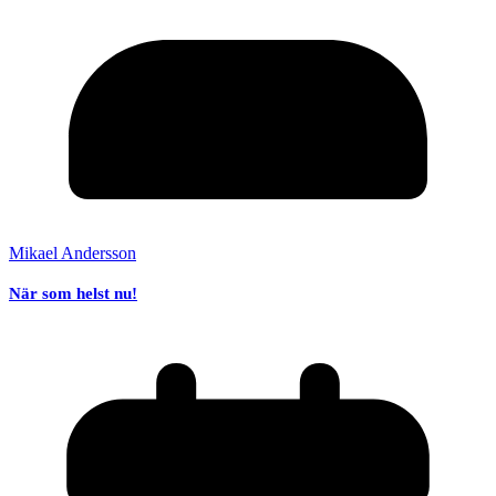
Mikael Andersson
När som helst nu!