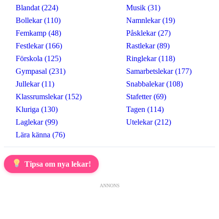
Blandat (224)
Musik (31)
Bollekar (110)
Namnlekar (19)
Femkamp (48)
Påsklekar (27)
Festlekar (166)
Rastlekar (89)
Förskola (125)
Ringlekar (118)
Gympasal (231)
Samarbetslekar (177)
Jullekar (11)
Snabbalekar (108)
Klassrumslekar (152)
Stafetter (69)
Kluriga (130)
Tagen (114)
Laglekar (99)
Utelekar (212)
Lära känna (76)
Tipsa om nya lekar!
ANNONS