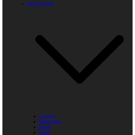
Fler kategorier
Laglekar
Midsommar
Musik
Namn