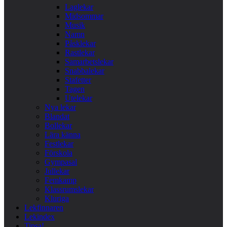
Laglekar
Midsommar
Musik
Namn
Påsklekar
Rastlekar
Samarbetslekar
Snabbalekar
Stafetter
Tagen
Utelekar
Nya lekar
Blandat
Bollekar
Lära känna
Festlekar
Förskola
Gympasal
Jullekar
Femkamp
Klassrumslekar
Kluriga
Lekfinnaren
Lekindex
Tipsa!