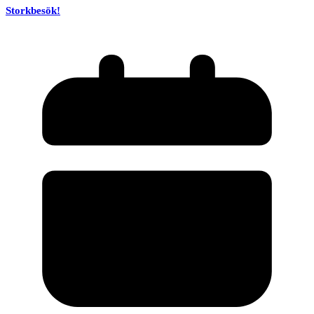
Storkbesök!