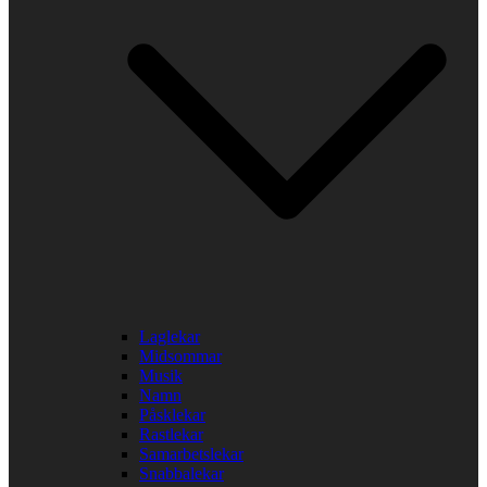
Laglekar
Midsommar
Musik
Namn
Påsklekar
Rastlekar
Samarbetslekar
Snabbalekar