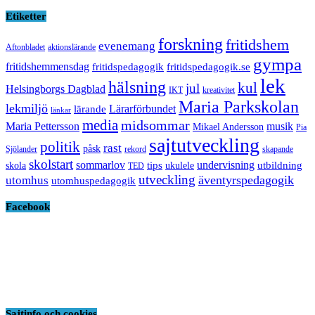
Etiketter
forskning
fritidshem
evenemang
Aftonbladet
aktionslärande
gympa
fritidshemmensdag
fritidspedagogik
fritidspedagogik.se
lek
hälsning
kul
jul
Helsingborgs Dagblad
IKT
kreativitet
Maria Parkskolan
lekmiljö
Lärarförbundet
lärande
länkar
media
midsommar
Maria Pettersson
musik
Mikael Andersson
Pia
sajtutveckling
politik
rast
påsk
Sjölander
rekord
skapande
skolstart
sommarlov
undervisning
tips
utbildning
skola
ukulele
TED
utveckling
äventyrspedagogik
utomhus
utomhuspedagogik
Facebook
Sajtinfo och cookies