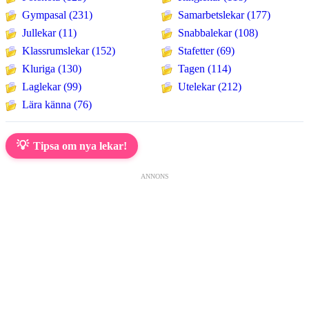
Gympasal (231)
Samarbetslekar (177)
Jullekar (11)
Snabbalekar (108)
Klassrumslekar (152)
Stafetter (69)
Kluriga (130)
Tagen (114)
Laglekar (99)
Utelekar (212)
Lära känna (76)
💡
Tipsa om nya lekar!
ANNONS