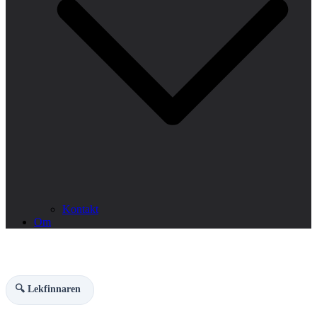
Kontakt
Om
🔍 Lekfinnaren