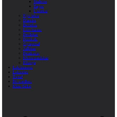
Stafetter
Tagen
Utelekar
Nya lekar
Blandat
Bollekar
Lära känna
Festlekar
Förskola
Gympasal
Jullekar
Femkamp
Klassrumslekar
Kluriga
Lekfinnaren
Lekindex
Tipsa!
Bli medlem
Mina Sidor