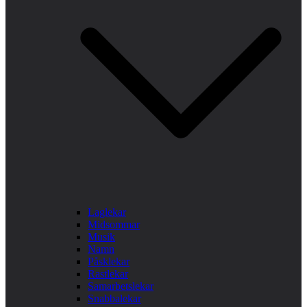
Laglekar
Midsommar
Musik
Namn
Påsklekar
Rastlekar
Samarbetslekar
Snabbalekar