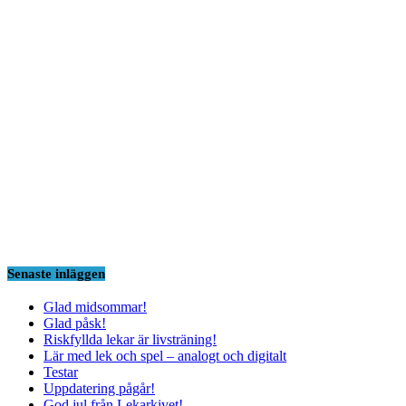
Senaste inläggen
Glad midsommar!
Glad påsk!
Riskfyllda lekar är livsträning!
Lär med lek och spel – analogt och digitalt
Testar
Uppdatering pågår!
God jul från Lekarkivet!