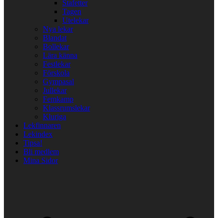
Stafetter
Tagen
Utelekar
Nya lekar
Blandat
Bollekar
Lära känna
Festlekar
Förskola
Gympasal
Jullekar
Femkamp
Klassrumslekar
Kluriga
Lekfinnaren
Lekindex
Tipsa!
Bli medlem
Mina Sidor