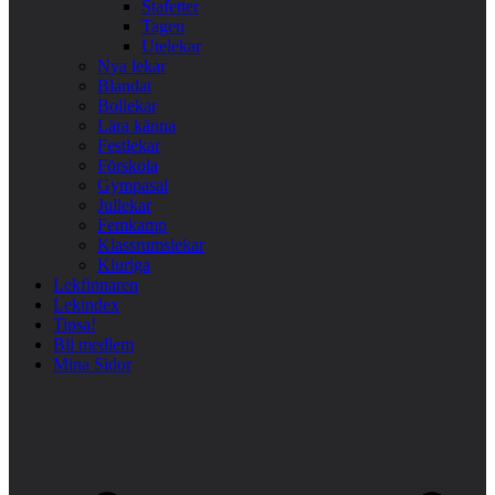
Stafetter
Tagen
Utelekar
Nya lekar
Blandat
Bollekar
Lära känna
Festlekar
Förskola
Gympasal
Jullekar
Femkamp
Klassrumslekar
Kluriga
Lekfinnaren
Lekindex
Tipsa!
Bli medlem
Mina Sidor