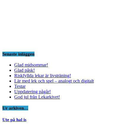
Senaste inläggen
Glad midsommar!
Glad påsk!
Riskfyllda lekar är livsträning!
Lär med lek och spel – analogt och digitalt
Testar
Uppdatering pågår!
God jul från Lekarkivet!
Ur arkiven…
Ute på hal is