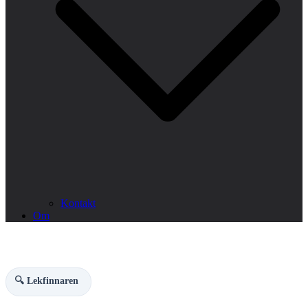
Kontakt
Om
🔍 Lekfinnaren