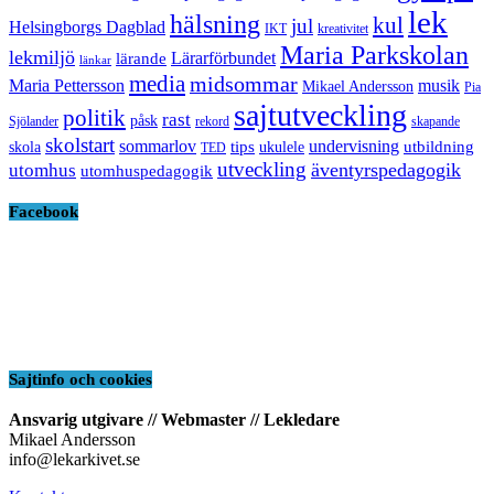
lek
hälsning
kul
jul
Helsingborgs Dagblad
IKT
kreativitet
Maria Parkskolan
lekmiljö
Lärarförbundet
lärande
länkar
media
midsommar
Maria Pettersson
musik
Mikael Andersson
Pia
sajtutveckling
politik
rast
påsk
Sjölander
rekord
skapande
skolstart
sommarlov
undervisning
tips
utbildning
skola
ukulele
TED
utveckling
äventyrspedagogik
utomhus
utomhuspedagogik
Facebook
Sajtinfo och cookies
Ansvarig utgivare // Webmaster // Lekledare
Mikael Andersson
info@lekarkivet.se