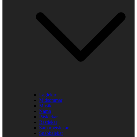
Laglekar
Midsommar
Musik
Namn
Påsklekar
Rastlekar
Samarbetslekar
Snabbalekar