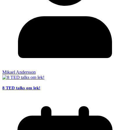
Mikael Andersson
8 TED talks om lek!