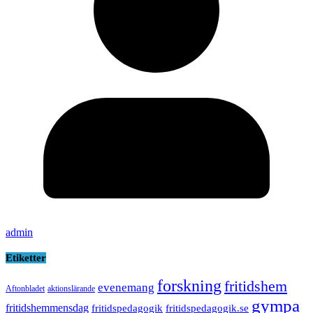
admin
Etiketter
forskning
fritidshem
evenemang
Aftonbladet
aktionslärande
gympa
fritidshemmensdag
fritidspedagogik
fritidspedagogik.se