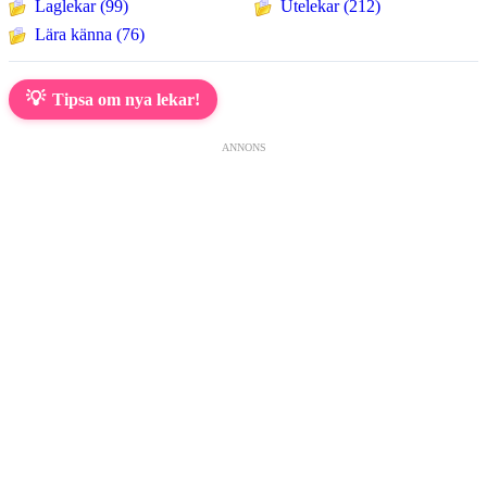
Laglekar (99)
Utelekar (212)
Lära känna (76)
💡
Tipsa om nya lekar!
ANNONS