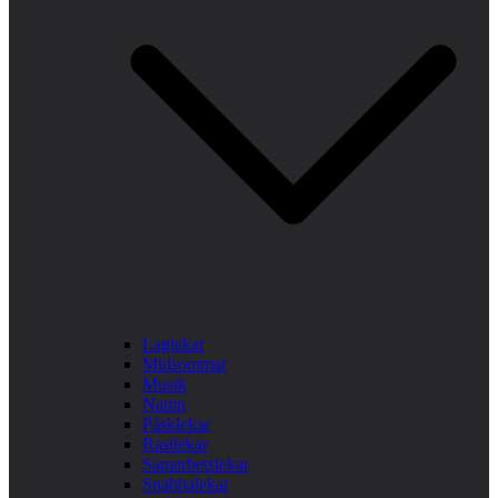
Laglekar
Midsommar
Musik
Namn
Påsklekar
Rastlekar
Samarbetslekar
Snabbalekar