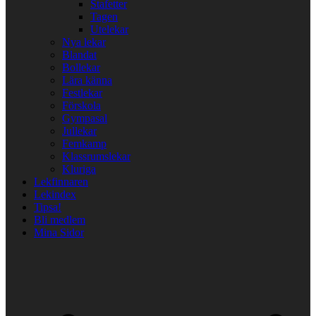
Stafetter
Tagen
Utelekar
Nya lekar
Blandat
Bollekar
Lära känna
Festlekar
Förskola
Gympasal
Jullekar
Femkamp
Klassrumslekar
Kluriga
Lekfinnaren
Lekindex
Tipsa!
Bli medlem
Mina Sidor