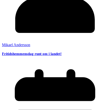
Mikael Andersson
Fritidshemmensdag runt om i landet!