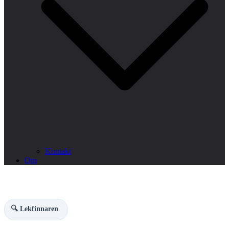
Kontakt
Om
🔍 Lekfinnaren