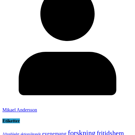
Mikael Andersson
Etiketter
forskning
fritidshem
evenemang
Aftonbladet
aktionslärande