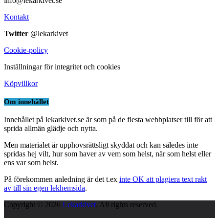
info@lekarkivet.se
Kontakt
Twitter
@lekarkivet
Cookie-policy
Inställningar för integritet och cookies
Köpvillkor
Om innehållet
Innehållet på lekarkivet.se är som på de flesta webbplatser till för att
sprida allmän glädje och nytta.
Men materialet är upphovsrättsligt skyddat och kan således inte
spridas hej vilt, hur som haver av vem som helst, när som helst eller
ens var som helst.
På förekommen anledning är det t.ex
inte OK att plagiera text rakt
av till sin egen lekhemsida
.
Copyright © 2026
Lekarkivet
. All rights reserved.