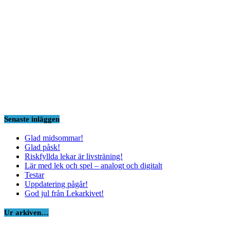
Senaste inläggen
Glad midsommar!
Glad påsk!
Riskfyllda lekar är livsträning!
Lär med lek och spel – analogt och digitalt
Testar
Uppdatering pågår!
God jul från Lekarkivet!
Ur arkiven…