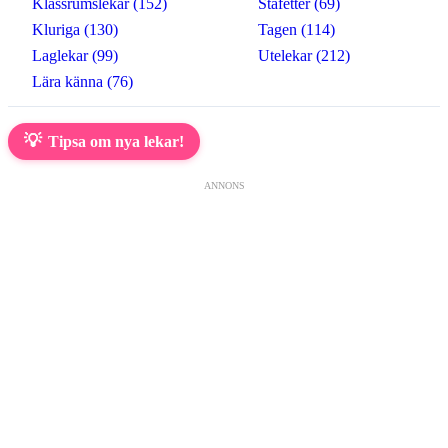
Klassrumslekar (152)
Stafetter (69)
Kluriga (130)
Tagen (114)
Laglekar (99)
Utelekar (212)
Lära känna (76)
💡
Tipsa om nya lekar!
ANNONS