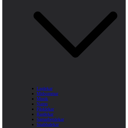
Laglekar
Midsommar
Musik
Namn
Påsklekar
Rastlekar
Samarbetslekar
Snabbalekar