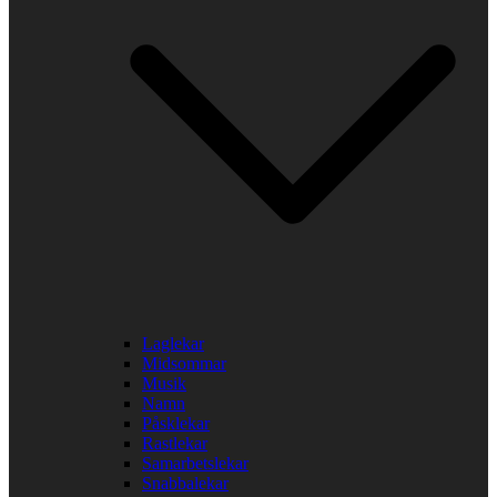
Laglekar
Midsommar
Musik
Namn
Påsklekar
Rastlekar
Samarbetslekar
Snabbalekar