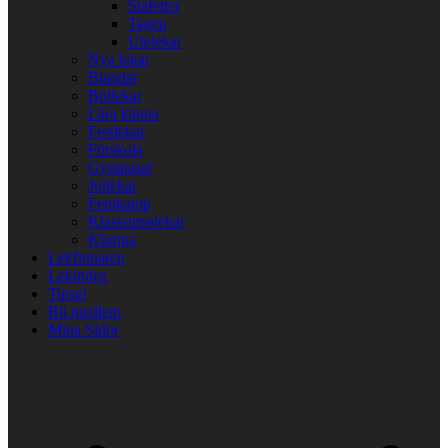
Stafetter
Tagen
Utelekar
Nya lekar
Blandat
Bollekar
Lära känna
Festlekar
Förskola
Gympasal
Jullekar
Femkamp
Klassrumslekar
Kluriga
Lekfinnaren
Lekindex
Tipsa!
Bli medlem
Mina Sidor