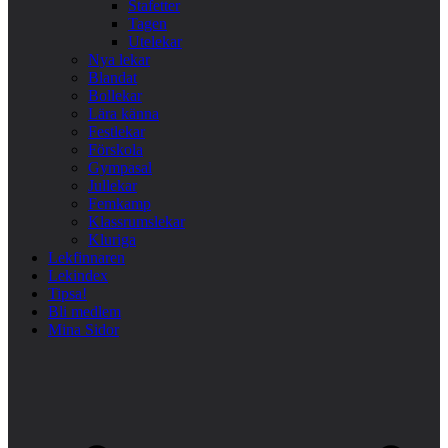
Stafetter
Tagen
Utelekar
Nya lekar
Blandat
Bollekar
Lära känna
Festlekar
Förskola
Gympasal
Jullekar
Femkamp
Klassrumslekar
Kluriga
Lekfinnaren
Lekindex
Tipsa!
Bli medlem
Mina Sidor