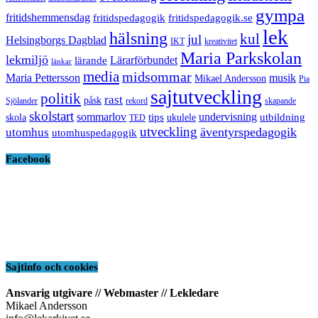
gympa
fritidshemmensdag
fritidspedagogik
fritidspedagogik.se
lek
hälsning
kul
jul
Helsingborgs Dagblad
IKT
kreativitet
Maria Parkskolan
lekmiljö
Lärarförbundet
lärande
länkar
media
midsommar
Maria Pettersson
musik
Mikael Andersson
Pia
sajtutveckling
politik
rast
påsk
Sjölander
rekord
skapande
skolstart
sommarlov
undervisning
tips
utbildning
skola
ukulele
TED
utveckling
äventyrspedagogik
utomhus
utomhuspedagogik
Facebook
Sajtinfo och cookies
Ansvarig utgivare // Webmaster // Lekledare
Mikael Andersson