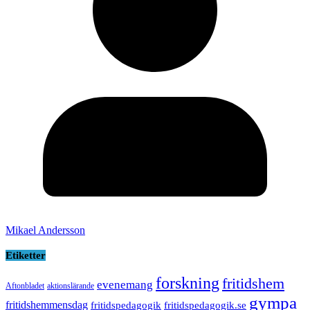
Mikael Andersson
Etiketter
forskning
fritidshem
evenemang
Aftonbladet
aktionslärande
gympa
fritidshemmensdag
fritidspedagogik
fritidspedagogik.se