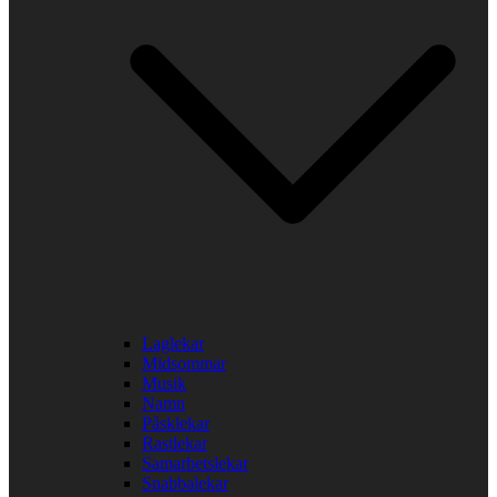
Laglekar
Midsommar
Musik
Namn
Påsklekar
Rastlekar
Samarbetslekar
Snabbalekar