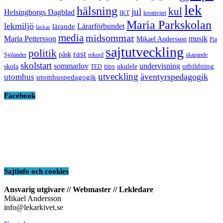
lek
hälsning
kul
jul
Helsingborgs Dagblad
IKT
kreativitet
Maria Parkskolan
lekmiljö
Lärarförbundet
lärande
länkar
media
midsommar
Maria Pettersson
musik
Mikael Andersson
Pia
sajtutveckling
politik
rast
påsk
Sjölander
rekord
skapande
skolstart
sommarlov
undervisning
tips
utbildning
skola
ukulele
TED
utveckling
äventyrspedagogik
utomhus
utomhuspedagogik
Facebook
Sajtinfo och cookies
Ansvarig utgivare // Webmaster // Lekledare
Mikael Andersson
info@lekarkivet.se