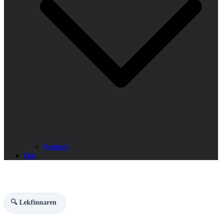
Kontakt
Om
🔍 Lekfinnaren