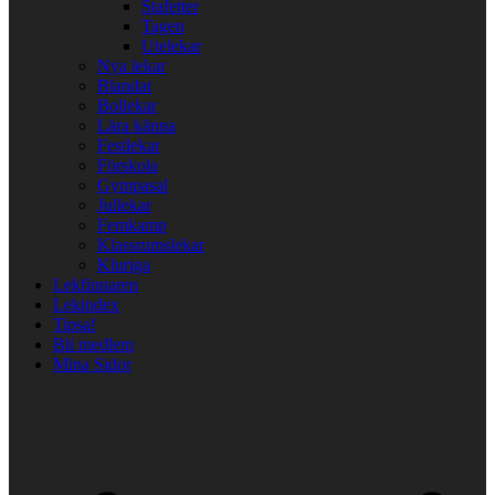
Stafetter
Tagen
Utelekar
Nya lekar
Blandat
Bollekar
Lära känna
Festlekar
Förskola
Gympasal
Jullekar
Femkamp
Klassrumslekar
Kluriga
Lekfinnaren
Lekindex
Tipsa!
Bli medlem
Mina Sidor