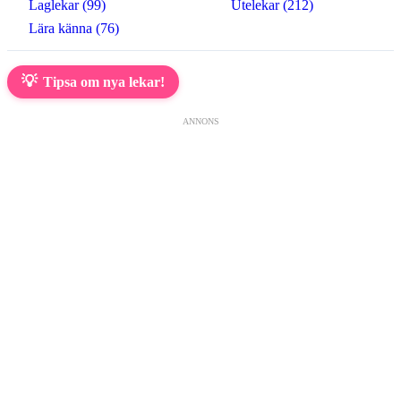
Laglekar (99)
Utelekar (212)
Lära känna (76)
💡
Tipsa om nya lekar!
ANNONS