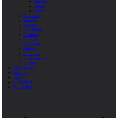
Stafetter
Tagen
Utelekar
Nya lekar
Blandat
Bollekar
Lära känna
Festlekar
Förskola
Gympasal
Jullekar
Femkamp
Klassrumslekar
Kluriga
Lekfinnaren
Lekindex
Tipsa!
Bli medlem
Mina Sidor