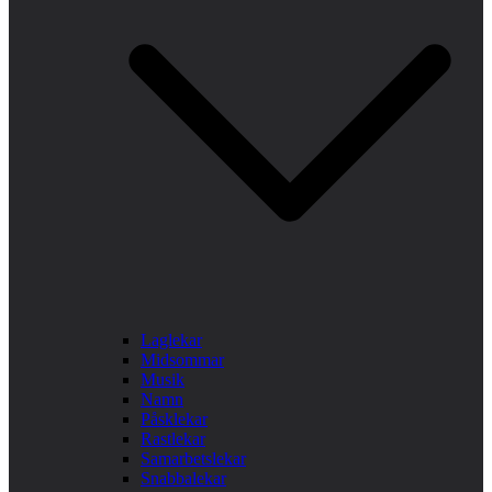
Laglekar
Midsommar
Musik
Namn
Påsklekar
Rastlekar
Samarbetslekar
Snabbalekar