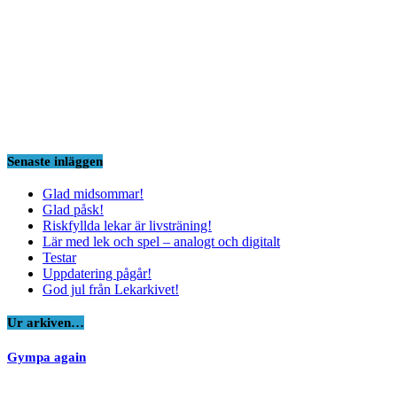
Senaste inläggen
Glad midsommar!
Glad påsk!
Riskfyllda lekar är livsträning!
Lär med lek och spel – analogt och digitalt
Testar
Uppdatering pågår!
God jul från Lekarkivet!
Ur arkiven…
Gympa again