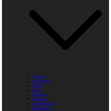
Laglekar
Midsommar
Musik
Namn
Påsklekar
Rastlekar
Samarbetslekar
Snabbalekar