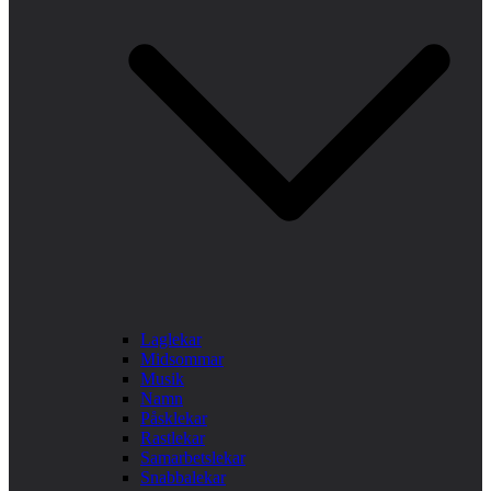
Laglekar
Midsommar
Musik
Namn
Påsklekar
Rastlekar
Samarbetslekar
Snabbalekar