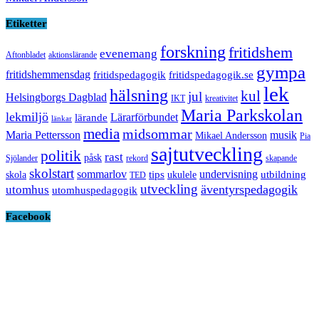
Etiketter
forskning
fritidshem
evenemang
Aftonbladet
aktionslärande
gympa
fritidshemmensdag
fritidspedagogik
fritidspedagogik.se
lek
hälsning
kul
jul
Helsingborgs Dagblad
IKT
kreativitet
Maria Parkskolan
lekmiljö
Lärarförbundet
lärande
länkar
media
midsommar
Maria Pettersson
musik
Mikael Andersson
Pia
sajtutveckling
politik
rast
påsk
Sjölander
rekord
skapande
skolstart
sommarlov
undervisning
tips
utbildning
skola
ukulele
TED
utveckling
äventyrspedagogik
utomhus
utomhuspedagogik
Facebook