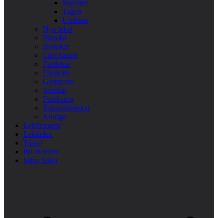
Stafetter
Tagen
Utelekar
Nya lekar
Blandat
Bollekar
Lära känna
Festlekar
Förskola
Gympasal
Jullekar
Femkamp
Klassrumslekar
Kluriga
Lekfinnaren
Lekindex
Tipsa!
Bli medlem
Mina Sidor