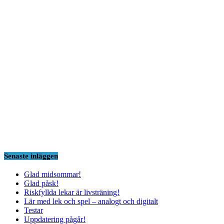
Senaste inläggen
Glad midsommar!
Glad påsk!
Riskfyllda lekar är livsträning!
Lär med lek och spel – analogt och digitalt
Testar
Uppdatering pågår!