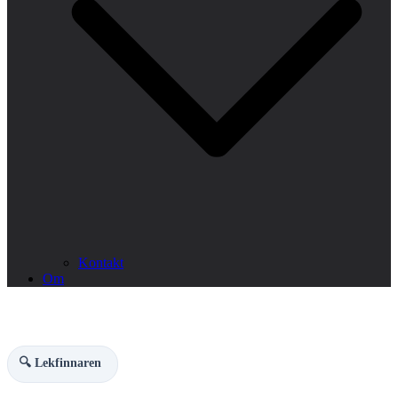
Kontakt
Om
🔍 Lekfinnaren