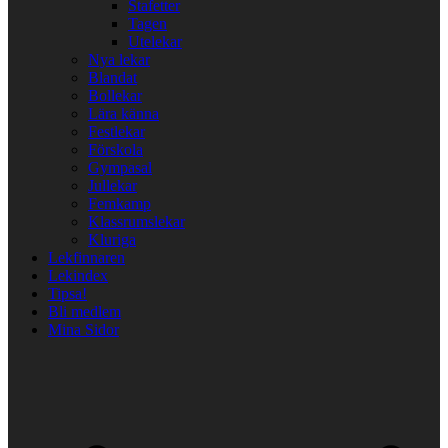
Stafetter
Tagen
Utelekar
Nya lekar
Blandat
Bollekar
Lära känna
Festlekar
Förskola
Gympasal
Jullekar
Femkamp
Klassrumslekar
Kluriga
Lekfinnaren
Lekindex
Tipsa!
Bli medlem
Mina Sidor