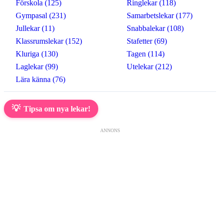
Förskola (125)
Ringlekar (118)
Gympasal (231)
Samarbetslekar (177)
Jullekar (11)
Snabbalekar (108)
Klassrumslekar (152)
Stafetter (69)
Kluriga (130)
Tagen (114)
Laglekar (99)
Utelekar (212)
Lära känna (76)
💡
Tipsa om nya lekar!
ANNONS