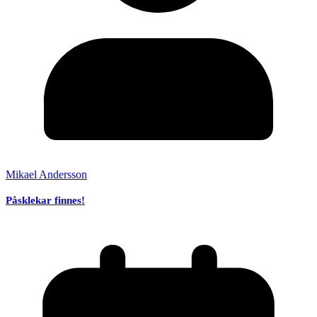
Mikael Andersson
Påsklekar finnes!