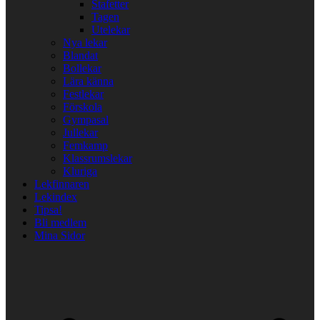
Stafetter
Tagen
Utelekar
Nya lekar
Blandat
Bollekar
Lära känna
Festlekar
Förskola
Gympasal
Jullekar
Femkamp
Klassrumslekar
Kluriga
Lekfinnaren
Lekindex
Tipsa!
Bli medlem
Mina Sidor