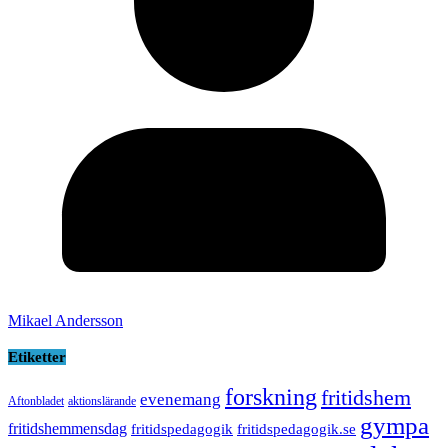
Mikael Andersson
Etiketter
forskning
fritidshem
evenemang
Aftonbladet
aktionslärande
gympa
fritidshemmensdag
fritidspedagogik
fritidspedagogik.se