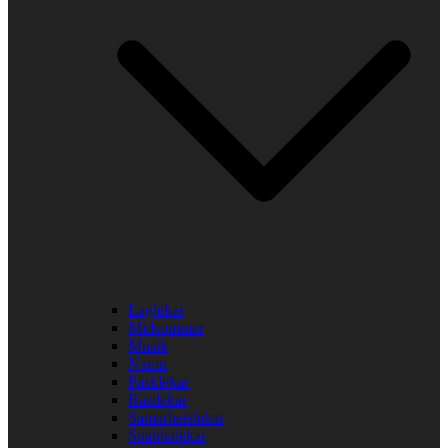
Laglekar
Midsommar
Musik
Namn
Påsklekar
Rastlekar
Samarbetslekar
Snabbalekar