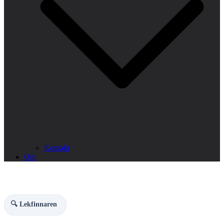
Kontakt
Om
🔍 Lekfinnaren