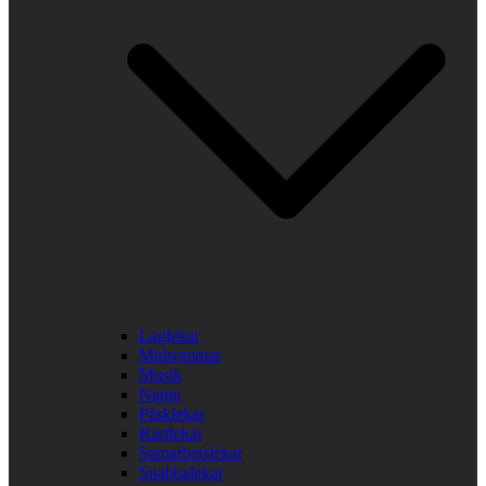
Laglekar
Midsommar
Musik
Namn
Påsklekar
Rastlekar
Samarbetslekar
Snabbalekar