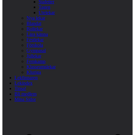
Stafetter
Tagen
Utelekar
Nya lekar
Blandat
Bollekar
Lära känna
Festlekar
Förskola
Gympasal
Jullekar
Femkamp
Klassrumslekar
Kluriga
Lekfinnaren
Lekindex
Tipsa!
Bli medlem
Mina Sidor