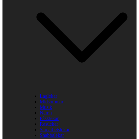
Laglekar
Midsommar
Musik
Namn
Påsklekar
Rastlekar
Samarbetslekar
Snabbalekar