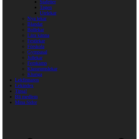
Stafetter
Tagen
Utelekar
Nya lekar
Blandat
Bollekar
Lära känna
Festlekar
Förskola
Gympasal
Jullekar
Femkamp
Klassrumslekar
Kluriga
Lekfinnaren
Lekindex
Tipsa!
Bli medlem
Mina Sidor