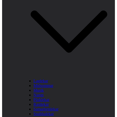
Laglekar
Midsommar
Musik
Namn
Påsklekar
Rastlekar
Samarbetslekar
Snabbalekar