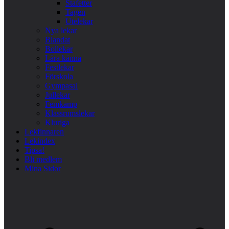
Stafetter
Tagen
Utelekar
Nya lekar
Blandat
Bollekar
Lära känna
Festlekar
Förskola
Gympasal
Jullekar
Femkamp
Klassrumslekar
Kluriga
Lekfinnaren
Lekindex
Tipsa!
Bli medlem
Mina Sidor