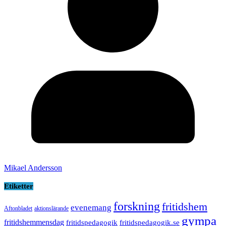
Mikael Andersson
Etiketter
forskning
fritidshem
evenemang
Aftonbladet
aktionslärande
gympa
fritidshemmensdag
fritidspedagogik
fritidspedagogik.se