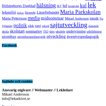
lek
hälsning
kul
jul
Helsingborgs Dagblad
IKT
kreativitet
Maria Parkskolan
lekmiljö
Lärarförbundet
lärande
länkar
media
midsommar
Maria Pettersson
musik
Mikael Andersson
Pia
sajtutveckling
politik
rast
påsk
Sjölander
rekord
skapande
skolstart
sommarlov
undervisning
tips
utbildning
skola
ukulele
TED
utveckling
äventyrspedagogik
utomhus
utomhuspedagogik
Facebook
Sajtinfo och cookies
Ansvarig utgivare // Webmaster // Lekledare
Mikael Andersson
info@lekarkivet.se