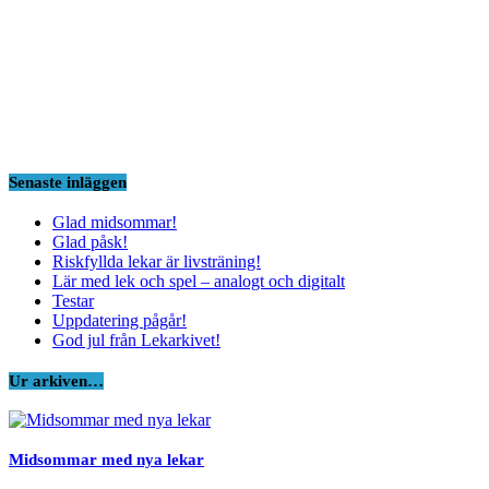
Senaste inläggen
Glad midsommar!
Glad påsk!
Riskfyllda lekar är livsträning!
Lär med lek och spel – analogt och digitalt
Testar
Uppdatering pågår!
God jul från Lekarkivet!
Ur arkiven…
Midsommar med nya lekar