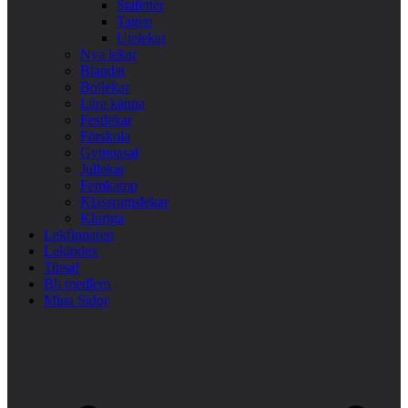
Stafetter
Tagen
Utelekar
Nya lekar
Blandat
Bollekar
Lära känna
Festlekar
Förskola
Gympasal
Jullekar
Femkamp
Klassrumslekar
Kluriga
Lekfinnaren
Lekindex
Tipsa!
Bli medlem
Mina Sidor