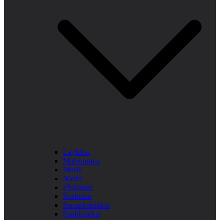
Laglekar
Midsommar
Musik
Namn
Påsklekar
Rastlekar
Samarbetslekar
Snabbalekar