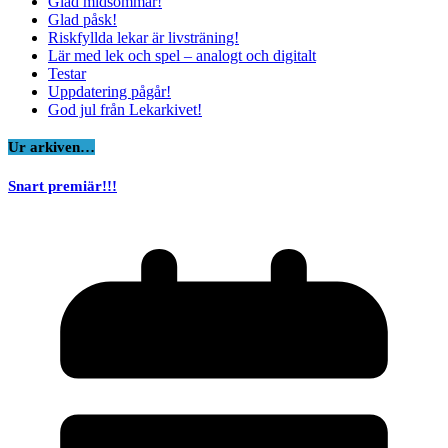
Glad midsommar!
Glad påsk!
Riskfyllda lekar är livsträning!
Lär med lek och spel – analogt och digitalt
Testar
Uppdatering pågår!
God jul från Lekarkivet!
Ur arkiven…
Snart premiär!!!