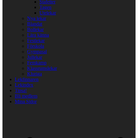
Stafetter
Tagen
Utelekar
Nya lekar
Blandat
Bollekar
Lära känna
Festlekar
Förskola
Gympasal
Jullekar
Femkamp
Klassrumslekar
Kluriga
Lekfinnaren
Lekindex
Tipsa!
Bli medlem
Mina Sidor