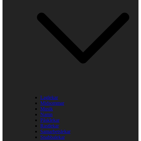
Laglekar
Midsommar
Musik
Namn
Påsklekar
Rastlekar
Samarbetslekar
Snabbalekar