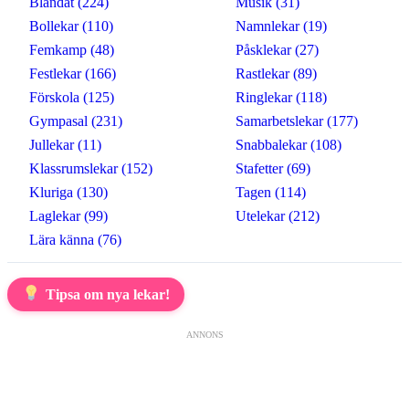
Blandat (224)
Musik (31)
Bollekar (110)
Namnlekar (19)
Femkamp (48)
Påsklekar (27)
Festlekar (166)
Rastlekar (89)
Förskola (125)
Ringlekar (118)
Gympasal (231)
Samarbetslekar (177)
Jullekar (11)
Snabbalekar (108)
Klassrumslekar (152)
Stafetter (69)
Kluriga (130)
Tagen (114)
Laglekar (99)
Utelekar (212)
Lära känna (76)
Tipsa om nya lekar!
ANNONS