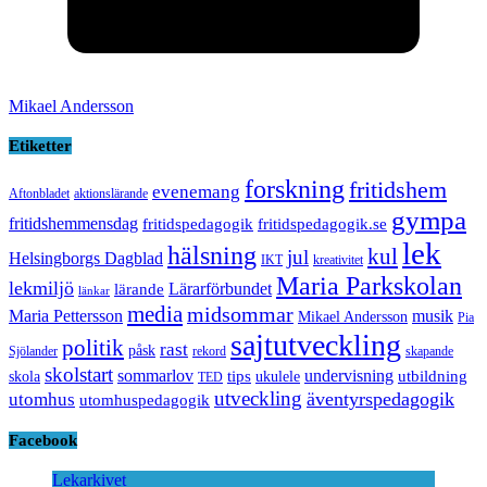
Mikael Andersson
Etiketter
forskning
fritidshem
evenemang
Aftonbladet
aktionslärande
gympa
fritidshemmensdag
fritidspedagogik
fritidspedagogik.se
lek
hälsning
kul
jul
Helsingborgs Dagblad
IKT
kreativitet
Maria Parkskolan
lekmiljö
Lärarförbundet
lärande
länkar
media
midsommar
Maria Pettersson
musik
Mikael Andersson
Pia
sajtutveckling
politik
rast
påsk
Sjölander
rekord
skapande
skolstart
sommarlov
undervisning
tips
utbildning
skola
ukulele
TED
utveckling
äventyrspedagogik
utomhus
utomhuspedagogik
Facebook
Lekarkivet