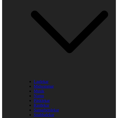
Laglekar
Midsommar
Musik
Namn
Påsklekar
Rastlekar
Samarbetslekar
Snabbalekar