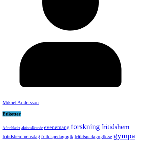
Mikael Andersson
Etiketter
forskning
fritidshem
evenemang
Aftonbladet
aktionslärande
gympa
fritidshemmensdag
fritidspedagogik
fritidspedagogik.se