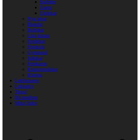
Stafetter
Tagen
Utelekar
Nya lekar
Blandat
Bollekar
Lära känna
Festlekar
Förskola
Gympasal
Jullekar
Femkamp
Klassrumslekar
Kluriga
Lekfinnaren
Lekindex
Tipsa!
Bli medlem
Mina Sidor