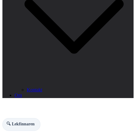
Kontakt
Om
🔍 Lekfinnaren