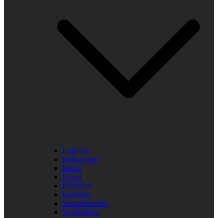
Laglekar
Midsommar
Musik
Namn
Påsklekar
Rastlekar
Samarbetslekar
Snabbalekar