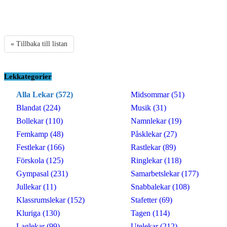
« Tillbaka till listan
Lekkategorier
Alla Lekar (572)
Midsommar (51)
Blandat (224)
Musik (31)
Bollekar (110)
Namnlekar (19)
Femkamp (48)
Påsklekar (27)
Festlekar (166)
Rastlekar (89)
Förskola (125)
Ringlekar (118)
Gympasal (231)
Samarbetslekar (177)
Jullekar (11)
Snabbalekar (108)
Klassrumslekar (152)
Stafetter (69)
Kluriga (130)
Tagen (114)
Laglekar (99)
Utelekar (212)