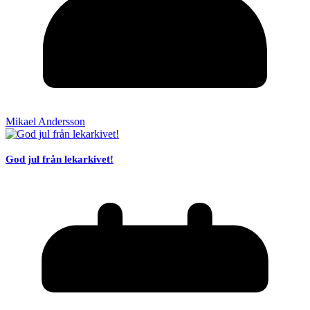
Mikael Andersson
God jul från lekarkivet!