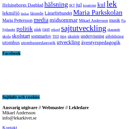
lek
hälsning
kul
jul
Helsingborgs Dagblad
IKT
kreativitet
Maria Parkskolan
lekmiljö
Lärarförbundet
lärande
länkar
media
midsommar
Maria Pettersson
musik
Mikael Andersson
Pia
sajtutveckling
politik
rast
påsk
Sjölander
rekord
skapande
skolstart
sommarlov
undervisning
tips
utbildning
skola
ukulele
TED
utveckling
äventyrspedagogik
utomhus
utomhuspedagogik
Facebook
Sajtinfo och cookies
Ansvarig utgivare // Webmaster // Lekledare
Mikael Andersson
info@lekarkivet.se
Kontakt