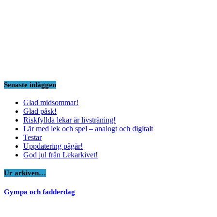
Senaste inläggen
Glad midsommar!
Glad påsk!
Riskfyllda lekar är livsträning!
Lär med lek och spel – analogt och digitalt
Testar
Uppdatering pågår!
God jul från Lekarkivet!
Ur arkiven…
Gympa och fadderdag