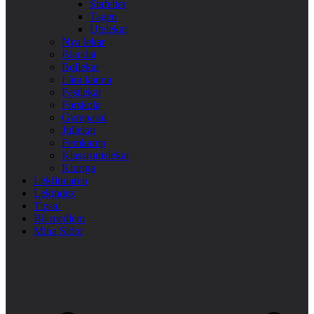
Stafetter
Tagen
Utelekar
Nya lekar
Blandat
Bollekar
Lära känna
Festlekar
Förskola
Gympasal
Jullekar
Femkamp
Klassrumslekar
Kluriga
Lekfinnaren
Lekindex
Tipsa!
Bli medlem
Mina Sidor