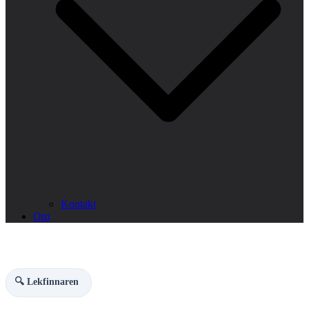
Kontakt
Om
🔍 Lekfinnaren