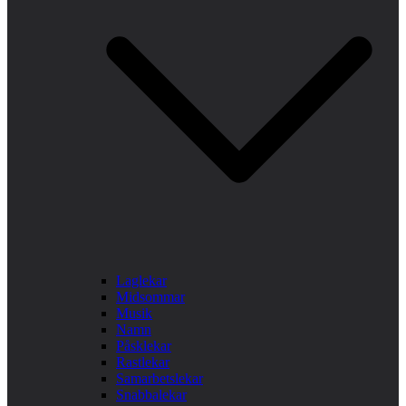
Laglekar
Midsommar
Musik
Namn
Påsklekar
Rastlekar
Samarbetslekar
Snabbalekar