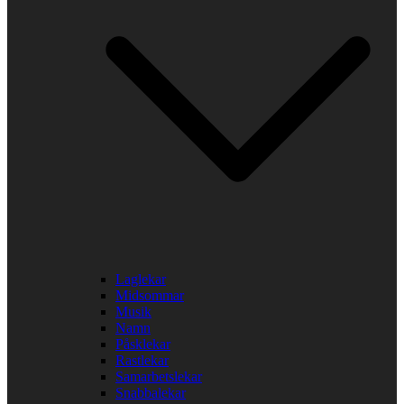
Laglekar
Midsommar
Musik
Namn
Påsklekar
Rastlekar
Samarbetslekar
Snabbalekar