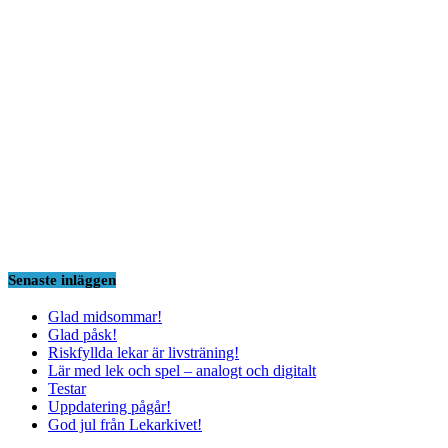
Senaste inläggen
Glad midsommar!
Glad påsk!
Riskfyllda lekar är livsträning!
Lär med lek och spel – analogt och digitalt
Testar
Uppdatering pågår!
God jul från Lekarkivet!