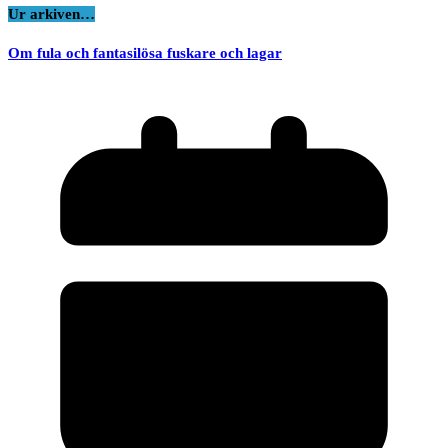
Ur arkiven…
Om fula och fantasilösa fuskare och lagar