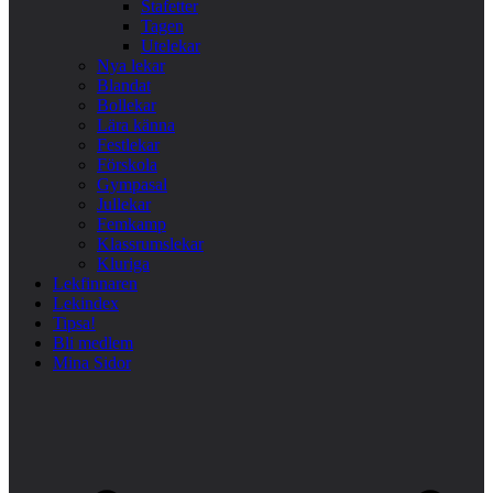
Stafetter
Tagen
Utelekar
Nya lekar
Blandat
Bollekar
Lära känna
Festlekar
Förskola
Gympasal
Jullekar
Femkamp
Klassrumslekar
Kluriga
Lekfinnaren
Lekindex
Tipsa!
Bli medlem
Mina Sidor