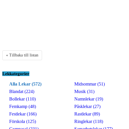
« Tillbaka till listan
Lekkategorier
Alla Lekar (572)
Midsommar (51)
Blandat (224)
Musik (31)
Bollekar (110)
Namnlekar (19)
Femkamp (48)
Påsklekar (27)
Festlekar (166)
Rastlekar (89)
Förskola (125)
Ringlekar (118)
Gympasal (231)
Samarbetslekar (177)