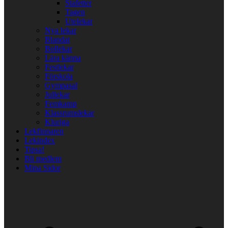
Stafetter
Tagen
Utelekar
Nya lekar
Blandat
Bollekar
Lära känna
Festlekar
Förskola
Gympasal
Jullekar
Femkamp
Klassrumslekar
Kluriga
Lekfinnaren
Lekindex
Tipsa!
Bli medlem
Mina Sidor