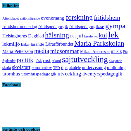
Etiketter
forskning
fritidshem
evenemang
Aftonbladet
aktionslärande
gympa
fritidshemmensdag
fritidspedagogik
fritidspedagogik.se
lek
hälsning
kul
jul
Helsingborgs Dagblad
IKT
kreativitet
Maria Parkskolan
lekmiljö
Lärarförbundet
lärande
länkar
media
midsommar
Maria Pettersson
musik
Mikael Andersson
Pia
sajtutveckling
politik
rast
påsk
Sjölander
rekord
skapande
skolstart
sommarlov
undervisning
tips
utbildning
skola
ukulele
TED
utveckling
äventyrspedagogik
utomhus
utomhuspedagogik
Facebook
Sajtinfo och cookies