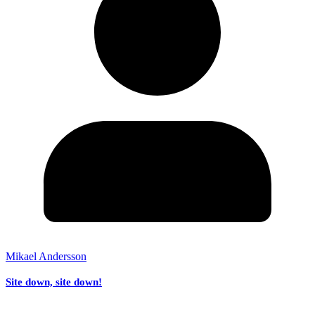
Mikael Andersson
Site down, site down!