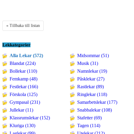
« Tillbaka till listan
Lekkategorier
Alla Lekar (572)
Midsommar (51)
Blandat (224)
Musik (31)
Bollekar (110)
Namnlekar (19)
Femkamp (48)
Påsklekar (27)
Festlekar (166)
Rastlekar (89)
Förskola (125)
Ringlekar (118)
Gympasal (231)
Samarbetslekar (177)
Jullekar (11)
Snabbalekar (108)
Klassrumslekar (152)
Stafetter (69)
Kluriga (130)
Tagen (114)
Laglekar (99)
Utelekar (212)