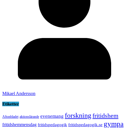
Mikael Andersson
Etiketter
forskning
fritidshem
evenemang
Aftonbladet
aktionslärande
gympa
fritidshemmensdag
fritidspedagogik
fritidspedagogik.se