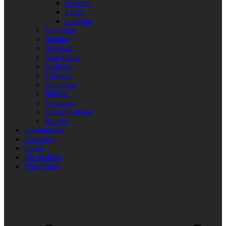
Stafetter
Tagen
Utelekar
Nya lekar
Blandat
Bollekar
Lära känna
Festlekar
Förskola
Gympasal
Jullekar
Femkamp
Klassrumslekar
Kluriga
Lekfinnaren
Lekindex
Tipsa!
Bli medlem
Mina Sidor