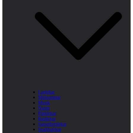
Laglekar
Midsommar
Musik
Namn
Påsklekar
Rastlekar
Samarbetslekar
Snabbalekar