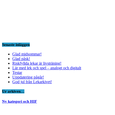
Senaste inläggen
Glad midsommar!
Glad påsk!
Riskfyllda lekar är livsträning!
Lär med lek och spel – analogt och digitalt
Testar
Uppdatering pågår!
God jul från Lekarkivet!
Ur arkiven…
Ny kategori och HIF