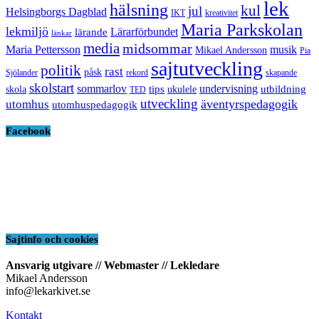
lek
hälsning
kul
jul
Helsingborgs Dagblad
IKT
kreativitet
Maria Parkskolan
lekmiljö
Lärarförbundet
lärande
länkar
media
midsommar
Maria Pettersson
musik
Mikael Andersson
Pia
sajtutveckling
politik
rast
påsk
Sjölander
rekord
skapande
skolstart
sommarlov
undervisning
tips
utbildning
skola
ukulele
TED
utveckling
äventyrspedagogik
utomhus
utomhuspedagogik
Facebook
Sajtinfo och cookies
Ansvarig utgivare // Webmaster // Lekledare
Mikael Andersson
info@lekarkivet.se
Kontakt