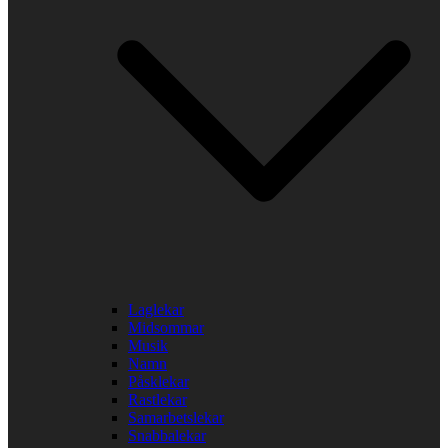
Laglekar
Midsommar
Musik
Namn
Påsklekar
Rastlekar
Samarbetslekar
Snabbalekar