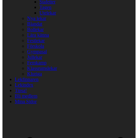
Stafetter
Tagen
Utelekar
Nya lekar
Blandat
Bollekar
Lära känna
Festlekar
Förskola
Gympasal
Jullekar
Femkamp
Klassrumslekar
Kluriga
Lekfinnaren
Lekindex
Tipsa!
Bli medlem
Mina Sidor