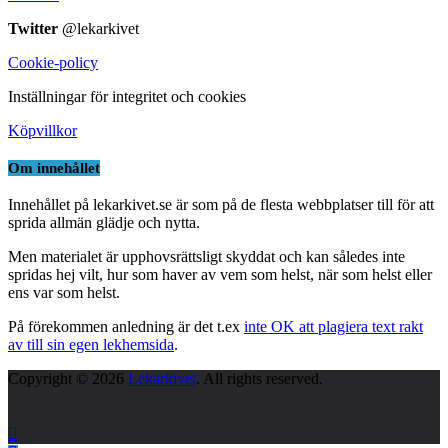
Twitter
@lekarkivet
Cookie-policy
Inställningar för integritet och cookies
Köpvillkor
Om innehållet
Innehållet på lekarkivet.se är som på de flesta webbplatser till för att
sprida allmän glädje och nytta.
Men materialet är upphovsrättsligt skyddat och kan således inte
spridas hej vilt, hur som haver av vem som helst, när som helst eller
ens var som helst.
På förekommen anledning är det t.ex
inte OK att plagiera text rakt
av till sin egen lekhemsida
.
Copyright © 2026
Lekarkivet
. All rights reserved.