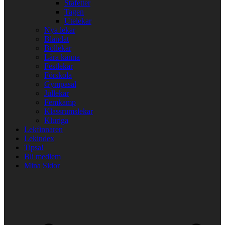
Stafetter
Tagen
Utelekar
Nya lekar
Blandat
Bollekar
Lära känna
Festlekar
Förskola
Gympasal
Jullekar
Femkamp
Klassrumslekar
Kluriga
Lekfinnaren
Lekindex
Tipsa!
Bli medlem
Mina Sidor