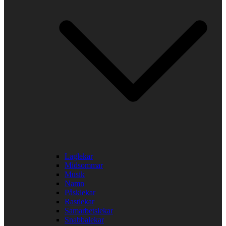
Laglekar
Midsommar
Musik
Namn
Påsklekar
Rastlekar
Samarbetslekar
Snabbalekar