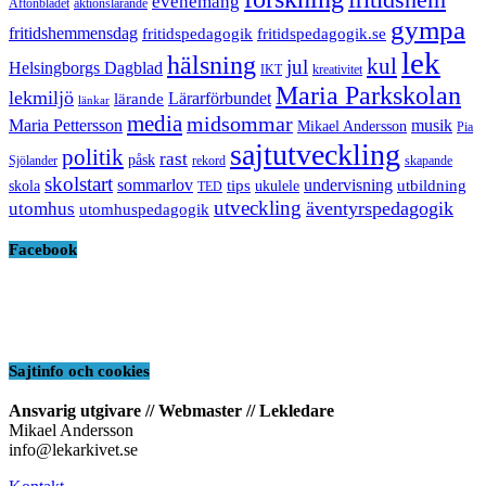
evenemang
Aftonbladet
aktionslärande
gympa
fritidshemmensdag
fritidspedagogik
fritidspedagogik.se
lek
hälsning
kul
jul
Helsingborgs Dagblad
IKT
kreativitet
Maria Parkskolan
lekmiljö
Lärarförbundet
lärande
länkar
media
midsommar
Maria Pettersson
musik
Mikael Andersson
Pia
sajtutveckling
politik
rast
påsk
Sjölander
rekord
skapande
skolstart
sommarlov
undervisning
tips
utbildning
skola
ukulele
TED
utveckling
äventyrspedagogik
utomhus
utomhuspedagogik
Facebook
Sajtinfo och cookies
Ansvarig utgivare // Webmaster // Lekledare
Mikael Andersson
info@lekarkivet.se