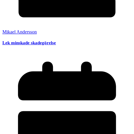
Mikael Andersson
Lek minskade skadegörelse