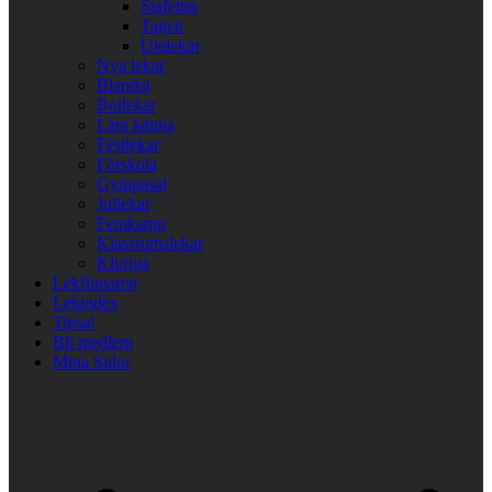
Stafetter
Tagen
Utelekar
Nya lekar
Blandat
Bollekar
Lära känna
Festlekar
Förskola
Gympasal
Jullekar
Femkamp
Klassrumslekar
Kluriga
Lekfinnaren
Lekindex
Tipsa!
Bli medlem
Mina Sidor