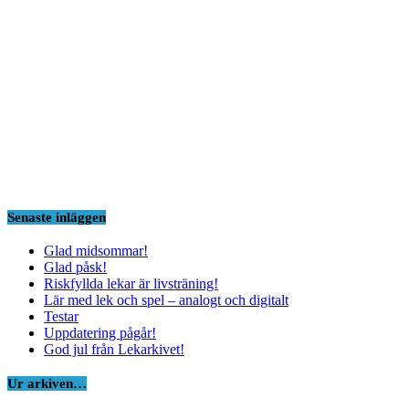
Senaste inläggen
Glad midsommar!
Glad påsk!
Riskfyllda lekar är livsträning!
Lär med lek och spel – analogt och digitalt
Testar
Uppdatering pågår!
God jul från Lekarkivet!
Ur arkiven…