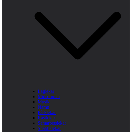
Laglekar
Midsommar
Musik
Namn
Påsklekar
Rastlekar
Samarbetslekar
Snabbalekar