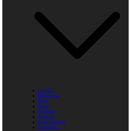
Laglekar
Midsommar
Musik
Namn
Påsklekar
Rastlekar
Samarbetslekar
Snabbalekar