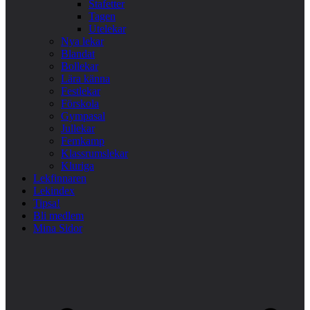
Stafetter
Tagen
Utelekar
Nya lekar
Blandat
Bollekar
Lära känna
Festlekar
Förskola
Gympasal
Jullekar
Femkamp
Klassrumslekar
Kluriga
Lekfinnaren
Lekindex
Tipsa!
Bli medlem
Mina Sidor