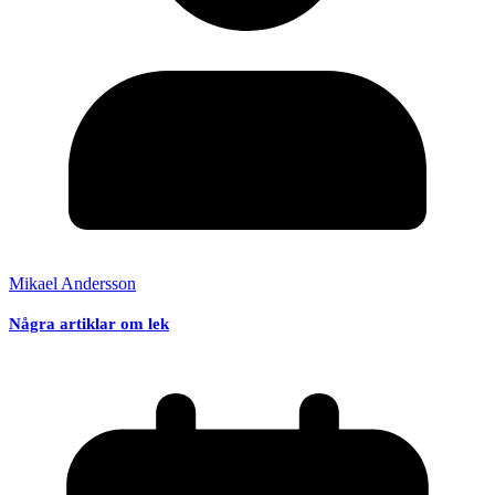
Mikael Andersson
Några artiklar om lek