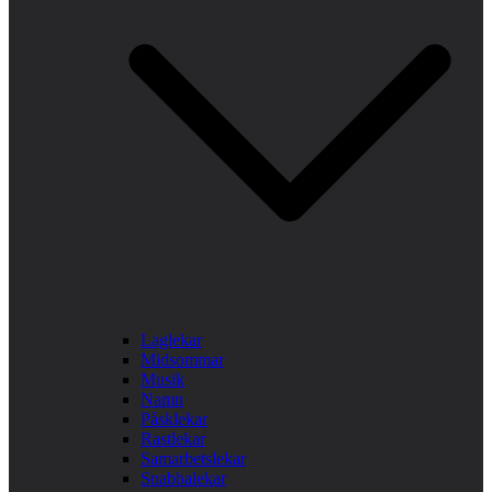
Laglekar
Midsommar
Musik
Namn
Påsklekar
Rastlekar
Samarbetslekar
Snabbalekar