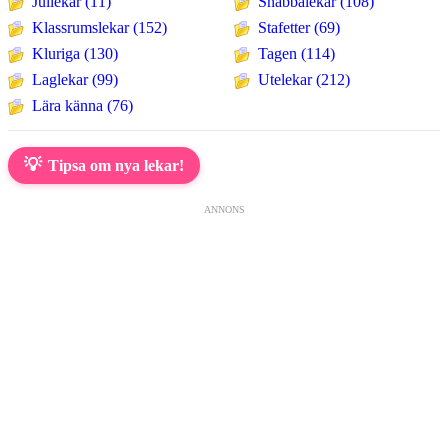
Jullekar (11)
Snabbalekar (108)
Klassrumslekar (152)
Stafetter (69)
Kluriga (130)
Tagen (114)
Laglekar (99)
Utelekar (212)
Lära känna (76)
💡
Tipsa om nya lekar!
ANNONS