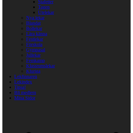
Stafetter
Tagen
Utelekar
Nya lekar
Blandat
Bollekar
Lära känna
Festlekar
Förskola
Gympasal
Jullekar
Femkamp
Klassrumslekar
Kluriga
Lekfinnaren
Lekindex
Tipsa!
Bli medlem
Mina Sidor