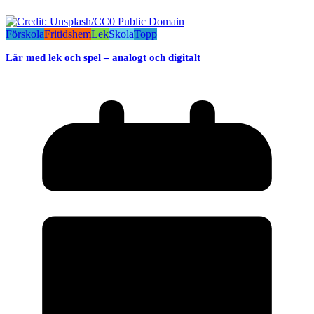
Förskola
Fritidshem
Lek
Skola
Topp
Lär med lek och spel – analogt och digitalt