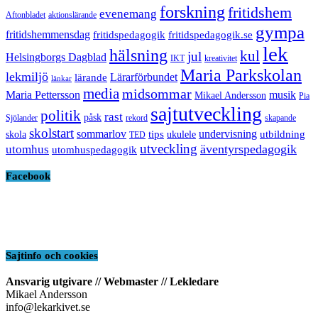
forskning
fritidshem
evenemang
Aftonbladet
aktionslärande
gympa
fritidshemmensdag
fritidspedagogik
fritidspedagogik.se
lek
hälsning
kul
jul
Helsingborgs Dagblad
IKT
kreativitet
Maria Parkskolan
lekmiljö
Lärarförbundet
lärande
länkar
media
midsommar
Maria Pettersson
musik
Mikael Andersson
Pia
sajtutveckling
politik
rast
påsk
Sjölander
rekord
skapande
skolstart
sommarlov
undervisning
tips
utbildning
skola
ukulele
TED
utveckling
äventyrspedagogik
utomhus
utomhuspedagogik
Facebook
Sajtinfo och cookies
Ansvarig utgivare // Webmaster // Lekledare
Mikael Andersson
info@lekarkivet.se