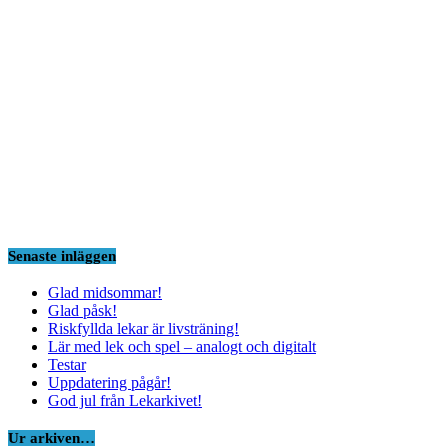
Senaste inläggen
Glad midsommar!
Glad påsk!
Riskfyllda lekar är livsträning!
Lär med lek och spel – analogt och digitalt
Testar
Uppdatering pågår!
God jul från Lekarkivet!
Ur arkiven…