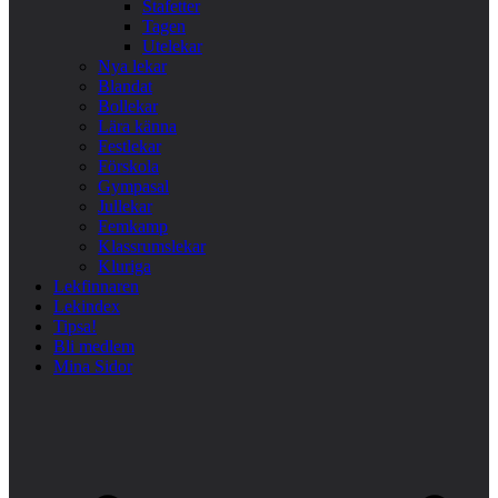
Stafetter
Tagen
Utelekar
Nya lekar
Blandat
Bollekar
Lära känna
Festlekar
Förskola
Gympasal
Jullekar
Femkamp
Klassrumslekar
Kluriga
Lekfinnaren
Lekindex
Tipsa!
Bli medlem
Mina Sidor