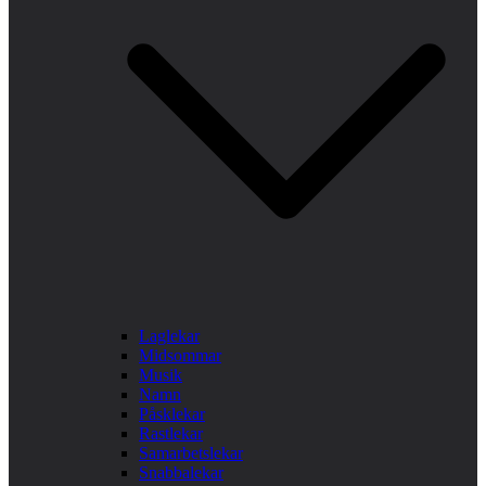
Laglekar
Midsommar
Musik
Namn
Påsklekar
Rastlekar
Samarbetslekar
Snabbalekar