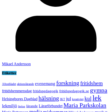
Mikael Andersson
Etiketter
forskning
fritidshem
evenemang
Aftonbladet
aktionslärande
gympa
fritidshemmensdag
fritidspedagogik
fritidspedagogik.se
lek
hälsning
kul
jul
Helsingborgs Dagblad
IKT
kreativitet
Maria Parkskolan
lekmiljö
Lärarförbundet
lärande
länkar
media
midsommar