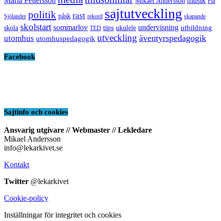
Maria Pettersson
musik
Mikael Andersson
Pia
sajtutveckling
politik
rast
påsk
Sjölander
rekord
skapande
skolstart
sommarlov
undervisning
tips
utbildning
skola
ukulele
TED
utveckling
äventyrspedagogik
utomhus
utomhuspedagogik
Facebook
Sajtinfo och cookies
Ansvarig utgivare // Webmaster // Lekledare
Mikael Andersson
info@lekarkivet.se
Kontakt
Twitter
@lekarkivet
Cookie-policy
Inställningar för integritet och cookies