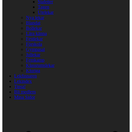
Stafetter
Tagen
Utelekar
Nya lekar
Blandat
Bollekar
Lära känna
Festlekar
Förskola
Gympasal
Jullekar
Femkamp
Klassrumslekar
Kluriga
Lekfinnaren
Lekindex
Tipsa!
Bli medlem
Mina Sidor