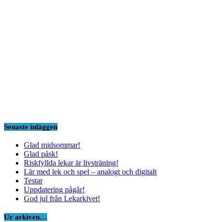
Senaste inläggen
Glad midsommar!
Glad påsk!
Riskfyllda lekar är livsträning!
Lär med lek och spel – analogt och digitalt
Testar
Uppdatering pågår!
God jul från Lekarkivet!
Ur arkiven…