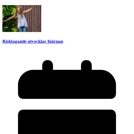
Risktagande utvecklar hjärnan