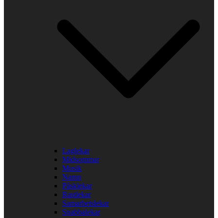
Laglekar
Midsommar
Musik
Namn
Påsklekar
Rastlekar
Samarbetslekar
Snabbalekar