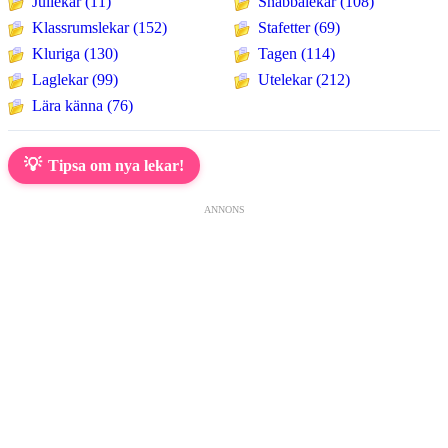
Jullekar (11)
Snabbalekar (108)
Klassrumslekar (152)
Stafetter (69)
Kluriga (130)
Tagen (114)
Laglekar (99)
Utelekar (212)
Lära känna (76)
💡
Tipsa om nya lekar!
ANNONS