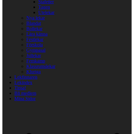
Stafetter
Tagen
Utelekar
Nya lekar
Blandat
Bollekar
Lära känna
Festlekar
Förskola
Gympasal
Jullekar
Femkamp
Klassrumslekar
Kluriga
Lekfinnaren
Lekindex
Tipsa!
Bli medlem
Mina Sidor