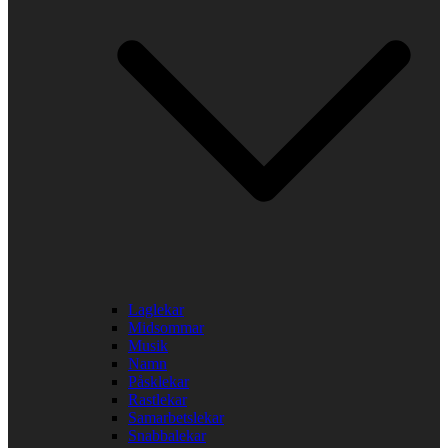
Laglekar
Midsommar
Musik
Namn
Påsklekar
Rastlekar
Samarbetslekar
Snabbalekar