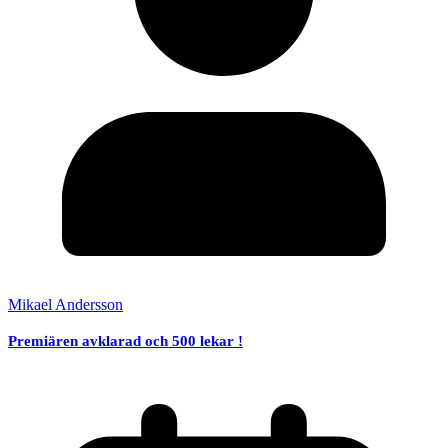
Mikael Andersson
Premiären avklarad och 500 lekar !