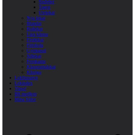
Stafetter
Tagen
Utelekar
Nya lekar
Blandat
Bollekar
Lära känna
Festlekar
Förskola
Gympasal
Jullekar
Femkamp
Klassrumslekar
Kluriga
Lekfinnaren
Lekindex
Tipsa!
Bli medlem
Mina Sidor