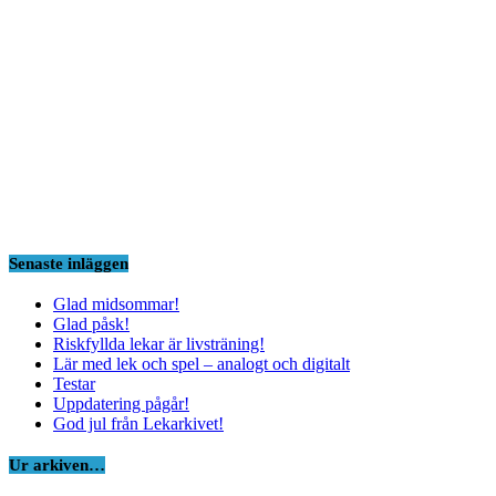
Senaste inläggen
Glad midsommar!
Glad påsk!
Riskfyllda lekar är livsträning!
Lär med lek och spel – analogt och digitalt
Testar
Uppdatering pågår!
God jul från Lekarkivet!
Ur arkiven…