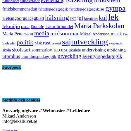
evenemang
Aftonbladet
aktionslärande
gympa
fritidshemmensdag
fritidspedagogik
fritidspedagogik.se
lek
hälsning
kul
jul
Helsingborgs Dagblad
IKT
kreativitet
Maria Parkskolan
lekmiljö
Lärarförbundet
lärande
länkar
media
midsommar
Maria Pettersson
musik
Mikael Andersson
Pia
sajtutveckling
politik
rast
påsk
Sjölander
rekord
skapande
skolstart
sommarlov
undervisning
tips
utbildning
skola
ukulele
TED
utveckling
äventyrspedagogik
utomhus
utomhuspedagogik
Facebook
Sajtinfo och cookies
Ansvarig utgivare // Webmaster // Lekledare
Mikael Andersson
info@lekarkivet.se