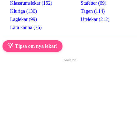
Klassrumslekar (152)
Stafetter (69)
Kluriga (130)
Tagen (114)
Laglekar (99)
Utelekar (212)
Lära känna (76)
💡
Tipsa om nya lekar!
ANNONS