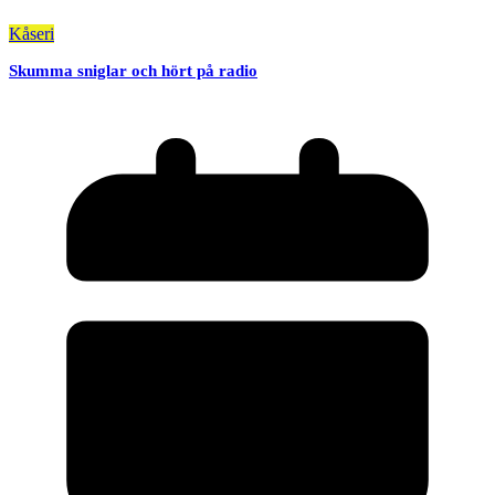
Kåseri
Skumma sniglar och hört på radio