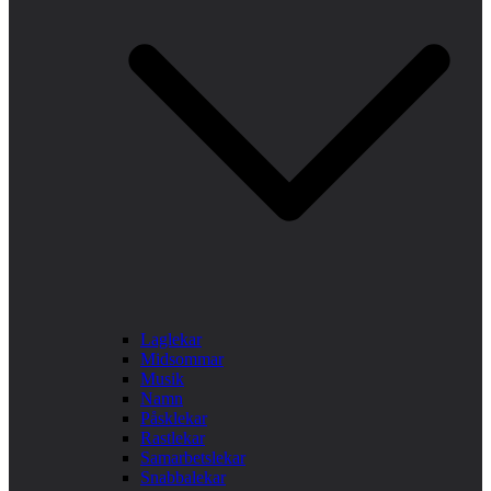
Laglekar
Midsommar
Musik
Namn
Påsklekar
Rastlekar
Samarbetslekar
Snabbalekar