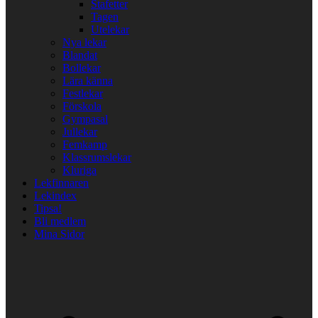
Stafetter
Tagen
Utelekar
Nya lekar
Blandat
Bollekar
Lära känna
Festlekar
Förskola
Gympasal
Jullekar
Femkamp
Klassrumslekar
Kluriga
Lekfinnaren
Lekindex
Tipsa!
Bli medlem
Mina Sidor