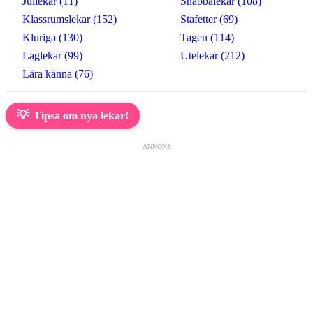
Jullekar (11)
Snabbalekar (108)
Klassrumslekar (152)
Stafetter (69)
Kluriga (130)
Tagen (114)
Laglekar (99)
Utelekar (212)
Lära känna (76)
💡
Tipsa om nya lekar!
ANNONS