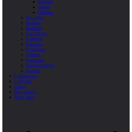
Stafetter
Tagen
Utelekar
Nya lekar
Blandat
Bollekar
Lära känna
Festlekar
Förskola
Gympasal
Jullekar
Femkamp
Klassrumslekar
Kluriga
Lekfinnaren
Lekindex
Tipsa!
Bli medlem
Mina Sidor