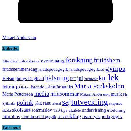
Mikael Andersson
Etiketter
forskning
fritidshem
evenemang
Aftonbladet
aktionslärande
gympa
fritidshemmensdag
fritidspedagogik
fritidspedagogik.se
lek
hälsning
kul
jul
Helsingborgs Dagblad
IKT
kreativitet
Maria Parkskolan
lekmiljö
Lärarförbundet
lärande
länkar
media
midsommar
Maria Pettersson
musik
Mikael Andersson
Pia
sajtutveckling
politik
rast
påsk
Sjölander
rekord
skapande
skolstart
sommarlov
undervisning
tips
utbildning
skola
ukulele
TED
utveckling
äventyrspedagogik
utomhus
utomhuspedagogik
Facebook