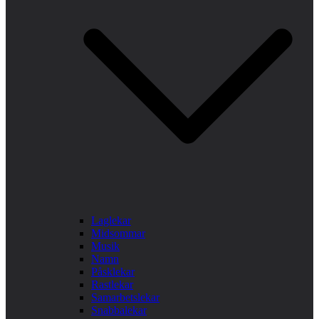
Laglekar
Midsommar
Musik
Namn
Påsklekar
Rastlekar
Samarbetslekar
Snabbalekar