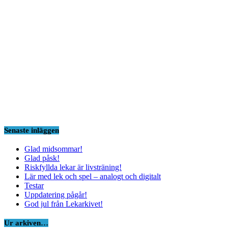
Senaste inläggen
Glad midsommar!
Glad påsk!
Riskfyllda lekar är livsträning!
Lär med lek och spel – analogt och digitalt
Testar
Uppdatering pågår!
God jul från Lekarkivet!
Ur arkiven…