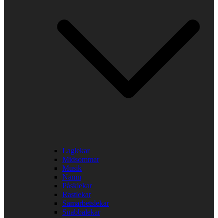
Laglekar
Midsommar
Musik
Namn
Påsklekar
Rastlekar
Samarbetslekar
Snabbalekar