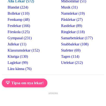
Alla Lekar (572)
Midsommar (51)
Blandat (224)
Musik (31)
Bollekar (110)
Namnlekar (19)
Femkamp (48)
Påsklekar (27)
Festlekar (166)
Rastlekar (89)
Förskola (125)
Ringlekar (118)
Gympasal (231)
Samarbetslekar (177)
Jullekar (11)
Snabbalekar (108)
Klassrumslekar (152)
Stafetter (69)
Kluriga (130)
Tagen (114)
Laglekar (99)
Utelekar (212)
Lära känna (76)
💡
Tipsa om nya lekar!
ANNONS