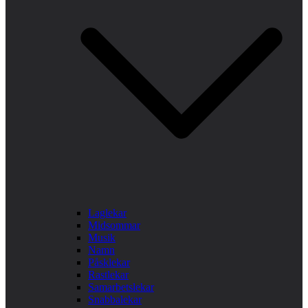
Laglekar
Midsommar
Musik
Namn
Påsklekar
Rastlekar
Samarbetslekar
Snabbalekar