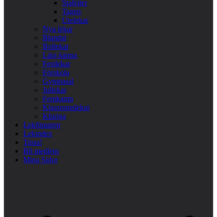
Stafetter
Tagen
Utelekar
Nya lekar
Blandat
Bollekar
Lära känna
Festlekar
Förskola
Gympasal
Jullekar
Femkamp
Klassrumslekar
Kluriga
Lekfinnaren
Lekindex
Tipsa!
Bli medlem
Mina Sidor