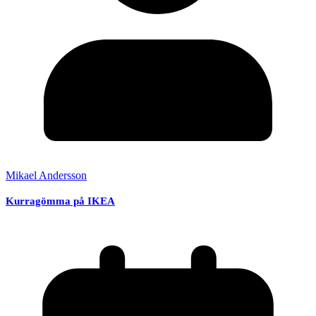
Mikael Andersson
Kurragömma på IKEA