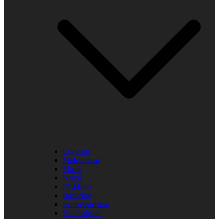
Laglekar
Midsommar
Musik
Namn
Påsklekar
Rastlekar
Samarbetslekar
Snabbalekar