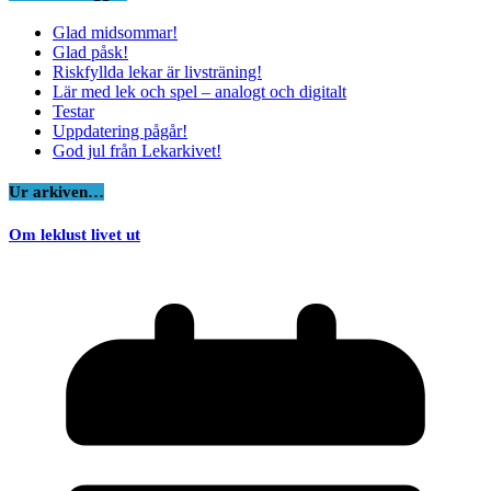
Glad midsommar!
Glad påsk!
Riskfyllda lekar är livsträning!
Lär med lek och spel – analogt och digitalt
Testar
Uppdatering pågår!
God jul från Lekarkivet!
Ur arkiven…
Om leklust livet ut