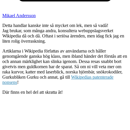
Mikael Andersson
Detta handlar kanske inte så mycket om lek, men så vadå!
Jag brukar, som många andra, konsultera webuppslagsverket
Wikipedia då och då. Oftast i seriösa ärenden, men idag fick jag en
liten rolig överraskning.
Artiklarna i Wikipedia författas av användarna och håller
genomgående ganska hög klass, men ibland händer det förstås att en
och annan märklighet kan slinka igenom. Dessa resas snabbt bort
givetvis men guldkornen har de sparat. Så om ni vill veta mer om
raka kurvor, katter med laserblick, norska björnbär, snökrokodiler,
Gurkubliken Gurku och annat, gå till
Wikipedias patenterade
nonsens
!
Där finns en hel del att skratta åt!