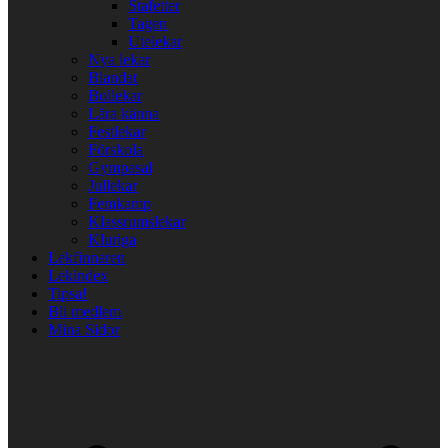
Stafetter
Tagen
Utelekar
Nya lekar
Blandat
Bollekar
Lära känna
Festlekar
Förskola
Gympasal
Jullekar
Femkamp
Klassrumslekar
Kluriga
Lekfinnaren
Lekindex
Tipsa!
Bli medlem
Mina Sidor