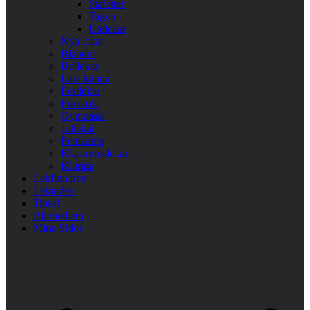
Stafetter
Tagen
Utelekar
Nya lekar
Blandat
Bollekar
Lära känna
Festlekar
Förskola
Gympasal
Jullekar
Femkamp
Klassrumslekar
Kluriga
Lekfinnaren
Lekindex
Tipsa!
Bli medlem
Mina Sidor