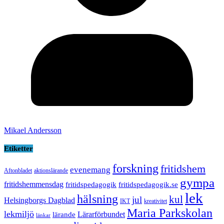
Mikael Andersson
Etiketter
forskning
fritidshem
evenemang
Aftonbladet
aktionslärande
gympa
fritidshemmensdag
fritidspedagogik
fritidspedagogik.se
lek
hälsning
kul
jul
Helsingborgs Dagblad
IKT
kreativitet
Maria Parkskolan
lekmiljö
Lärarförbundet
lärande
länkar