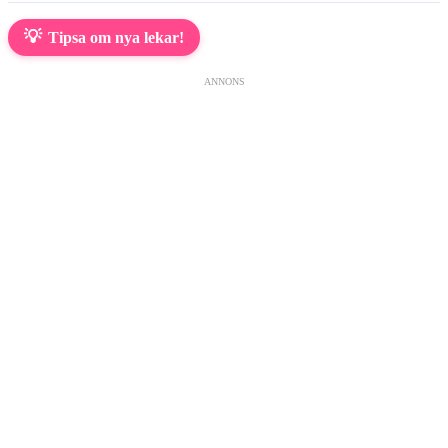
💡
Tipsa om nya lekar!
ANNONS