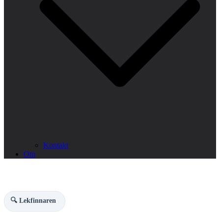
Kontakt
Om
🔍 Lekfinnaren