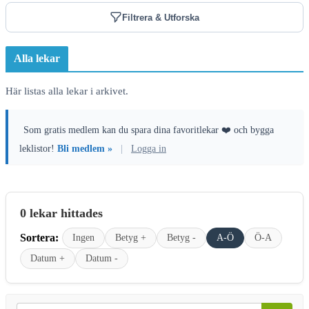
Filtrera & Utforska
Alla lekar
Här listas alla lekar i arkivet.
Som gratis medlem kan du spara dina favoritlekar ❤️ och bygga
leklistor!
Bli medlem »
|
Logga in
0 lekar hittades
Sortera:
Ingen
Betyg +
Betyg -
A-Ö
Ö-A
Datum +
Datum -