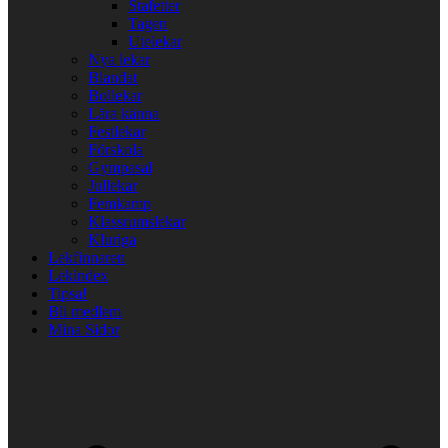
Stafetter
Tagen
Utelekar
Nya lekar
Blandat
Bollekar
Lära känna
Festlekar
Förskola
Gympasal
Jullekar
Femkamp
Klassrumslekar
Kluriga
Lekfinnaren
Lekindex
Tipsa!
Bli medlem
Mina Sidor