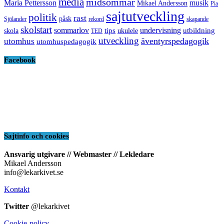
media
midsommar
Maria Pettersson
musik
Mikael Andersson
Pia
sajtutveckling
politik
rast
påsk
Sjölander
rekord
skapande
skolstart
sommarlov
undervisning
tips
utbildning
skola
ukulele
TED
utveckling
äventyrspedagogik
utomhus
utomhuspedagogik
Facebook
Sajtinfo och cookies
Ansvarig utgivare // Webmaster // Lekledare
Mikael Andersson
info@lekarkivet.se
Kontakt
Twitter
@lekarkivet
Cookie-policy