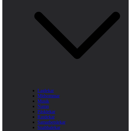
Laglekar
Midsommar
Musik
Namn
Påsklekar
Rastlekar
Samarbetslekar
Snabbalekar