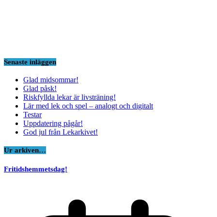
Senaste inläggen
Glad midsommar!
Glad påsk!
Riskfyllda lekar är livsträning!
Lär med lek och spel – analogt och digitalt
Testar
Uppdatering pågår!
God jul från Lekarkivet!
Ur arkiven…
Fritidshemmetsdag!