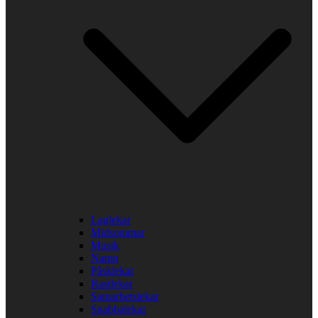
Laglekar
Midsommar
Musik
Namn
Påsklekar
Rastlekar
Samarbetslekar
Snabbalekar