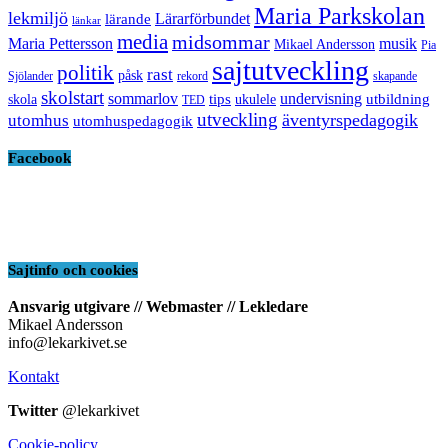
Maria Parkskolan
lekmiljö
Lärarförbundet
lärande
länkar
media
midsommar
Maria Pettersson
musik
Mikael Andersson
Pia
sajtutveckling
politik
rast
påsk
Sjölander
rekord
skapande
skolstart
sommarlov
undervisning
tips
utbildning
skola
ukulele
TED
utveckling
äventyrspedagogik
utomhus
utomhuspedagogik
Facebook
Sajtinfo och cookies
Ansvarig utgivare // Webmaster // Lekledare
Mikael Andersson
info@lekarkivet.se
Kontakt
Twitter
@lekarkivet
Cookie-policy