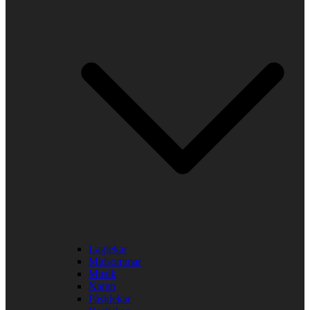
Laglekar
Midsommar
Musik
Namn
Påsklekar