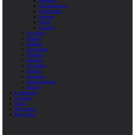
Rastlekar
Samarbetslekar
Snabbalekar
Stafetter
Tagen
Utelekar
Nya lekar
Blandat
Bollekar
Lära känna
Festlekar
Förskola
Gympasal
Jullekar
Femkamp
Klassrumslekar
Kluriga
Lekfinnaren
Lekindex
Tipsa!
Bli medlem
Mina Sidor