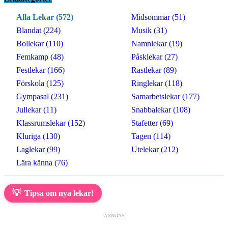
Alla Lekar (572)
Midsommar (51)
Blandat (224)
Musik (31)
Bollekar (110)
Namnlekar (19)
Femkamp (48)
Påsklekar (27)
Festlekar (166)
Rastlekar (89)
Förskola (125)
Ringlekar (118)
Gympasal (231)
Samarbetslekar (177)
Jullekar (11)
Snabbalekar (108)
Klassrumslekar (152)
Stafetter (69)
Kluriga (130)
Tagen (114)
Laglekar (99)
Utelekar (212)
Lära känna (76)
💡
Tipsa om nya lekar!
ANNONS