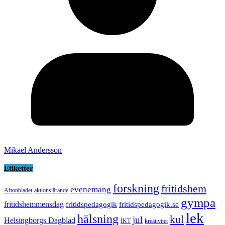
Mikael Andersson
Etiketter
forskning
fritidshem
evenemang
Aftonbladet
aktionslärande
gympa
fritidshemmensdag
fritidspedagogik
fritidspedagogik.se
lek
hälsning
kul
jul
Helsingborgs Dagblad
IKT
kreativitet