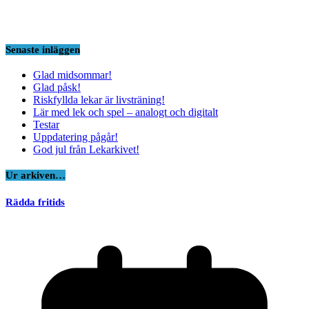
Senaste inläggen
Glad midsommar!
Glad påsk!
Riskfyllda lekar är livsträning!
Lär med lek och spel – analogt och digitalt
Testar
Uppdatering pågår!
God jul från Lekarkivet!
Ur arkiven…
Rädda fritids