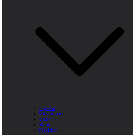
Laglekar
Midsommar
Musik
Namn
Påsklekar