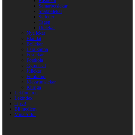
Rastlekar
Samarbetslekar
Snabbalekar
Stafetter
Tagen
Utelekar
Nya lekar
Blandat
Bollekar
Lära känna
Festlekar
Förskola
Gympasal
Jullekar
Femkamp
Klassrumslekar
Kluriga
Lekfinnaren
Lekindex
Tipsa!
Bli medlem
Mina Sidor