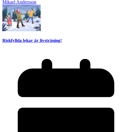
Mikael Andersson
Riskfyllda lekar är livsträning!