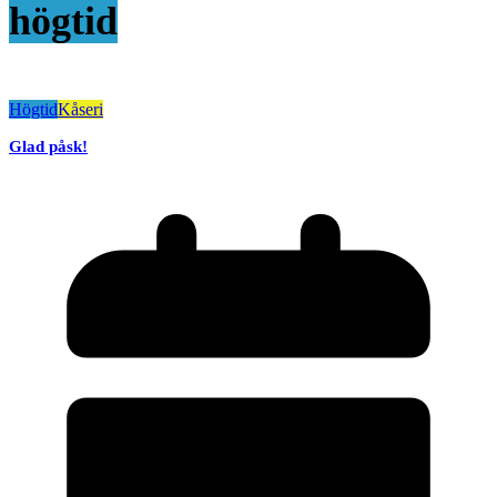
högtid
Högtid
Kåseri
Glad påsk!