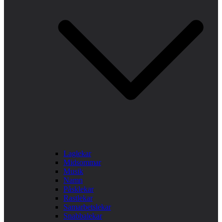
Laglekar
Midsommar
Musik
Namn
Påsklekar
Rastlekar
Samarbetslekar
Snabbalekar