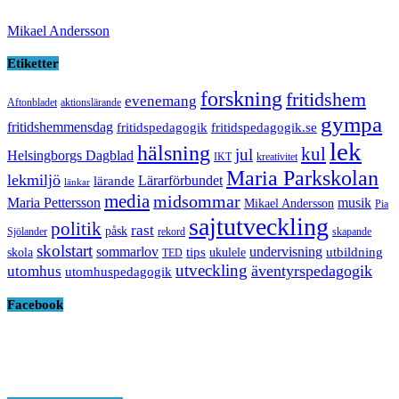
Mikael Andersson
Etiketter
forskning
fritidshem
evenemang
Aftonbladet
aktionslärande
gympa
fritidshemmensdag
fritidspedagogik
fritidspedagogik.se
lek
hälsning
kul
jul
Helsingborgs Dagblad
IKT
kreativitet
Maria Parkskolan
lekmiljö
Lärarförbundet
lärande
länkar
media
midsommar
Maria Pettersson
musik
Mikael Andersson
Pia
sajtutveckling
politik
rast
påsk
Sjölander
rekord
skapande
skolstart
sommarlov
undervisning
tips
utbildning
skola
ukulele
TED
utveckling
äventyrspedagogik
utomhus
utomhuspedagogik
Facebook