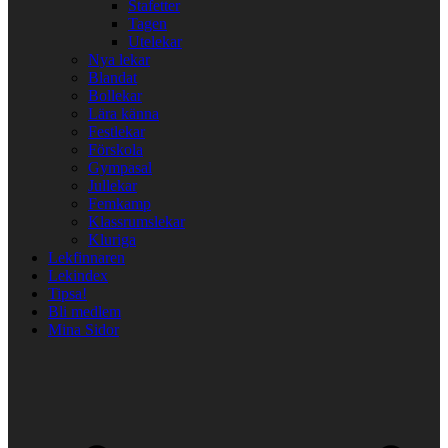
Stafetter
Tagen
Utelekar
Nya lekar
Blandat
Bollekar
Lära känna
Festlekar
Förskola
Gympasal
Jullekar
Femkamp
Klassrumslekar
Kluriga
Lekfinnaren
Lekindex
Tipsa!
Bli medlem
Mina Sidor