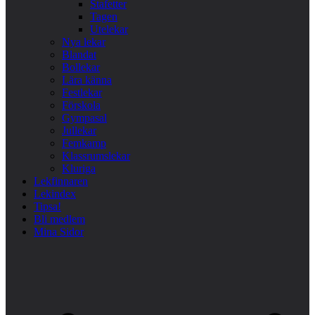
Stafetter
Tagen
Utelekar
Nya lekar
Blandat
Bollekar
Lära känna
Festlekar
Förskola
Gympasal
Jullekar
Femkamp
Klassrumslekar
Kluriga
Lekfinnaren
Lekindex
Tipsa!
Bli medlem
Mina Sidor