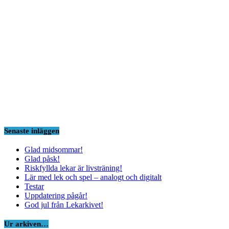
Senaste inläggen
Glad midsommar!
Glad påsk!
Riskfyllda lekar är livsträning!
Lär med lek och spel – analogt och digitalt
Testar
Uppdatering pågår!
God jul från Lekarkivet!
Ur arkiven…