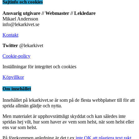
Sajtinfo och cookies
Ansvarig utgivare // Webmaster // Lekledare
Mikael Andersson
info@lekarkivet.se
Kontakt
Twitter
@lekarkivet
Cookie-policy
Inställningar för integritet och cookies
Köpvillkor
Om innehållet
Innehållet på lekarkivet.se är som på de flesta webbplatser till för att
sprida allmän glädje och nytta.
Men materialet är upphovsrättsligt skyddat och kan således inte
spridas hej vilt, hur som haver av vem som helst, när som helst eller
ens var som helst.
På förekommen anledning är det t.ex
inte OK att plagiera text rakt