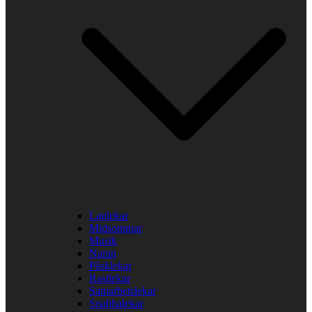
Laglekar
Midsommar
Musik
Namn
Påsklekar
Rastlekar
Samarbetslekar
Snabbalekar