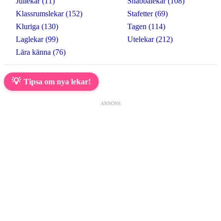
Jullekar (11)
Snabbalekar (108)
Klassrumslekar (152)
Stafetter (69)
Kluriga (130)
Tagen (114)
Laglekar (99)
Utelekar (212)
Lära känna (76)
💡
Tipsa om nya lekar!
ANNONS