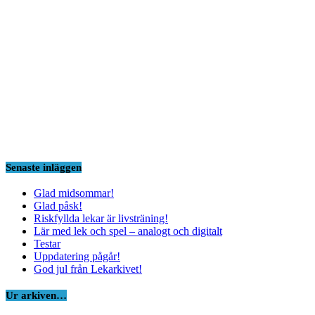
Senaste inläggen
Glad midsommar!
Glad påsk!
Riskfyllda lekar är livsträning!
Lär med lek och spel – analogt och digitalt
Testar
Uppdatering pågår!
God jul från Lekarkivet!
Ur arkiven…