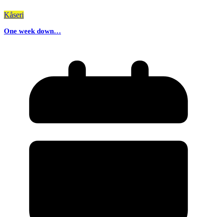
Kåseri
One week down…