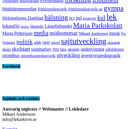
evenemang
Aftonbladet
aktionslärande
gympa
fritidshemmensdag
fritidspedagogik
fritidspedagogik.se
lek
hälsning
kul
jul
Helsingborgs Dagblad
IKT
kreativitet
Maria Parkskolan
lekmiljö
Lärarförbundet
lärande
länkar
media
midsommar
Maria Pettersson
musik
Mikael Andersson
Pia
sajtutveckling
politik
rast
påsk
Sjölander
rekord
skapande
skolstart
sommarlov
undervisning
tips
utbildning
skola
ukulele
TED
utveckling
äventyrspedagogik
utomhus
utomhuspedagogik
Facebook
Sajtinfo och cookies
Ansvarig utgivare // Webmaster // Lekledare
Mikael Andersson
info@lekarkivet.se