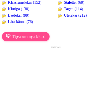
Klassrumslekar (152)
Stafetter (69)
Kluriga (130)
Tagen (114)
Laglekar (99)
Utelekar (212)
Lära känna (76)
💡
Tipsa om nya lekar!
ANNONS