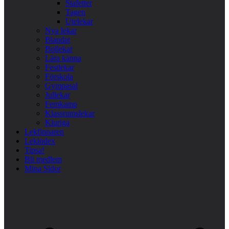
Stafetter
Tagen
Utelekar
Nya lekar
Blandat
Bollekar
Lära känna
Festlekar
Förskola
Gympasal
Jullekar
Femkamp
Klassrumslekar
Kluriga
Lekfinnaren
Lekindex
Tipsa!
Bli medlem
Mina Sidor