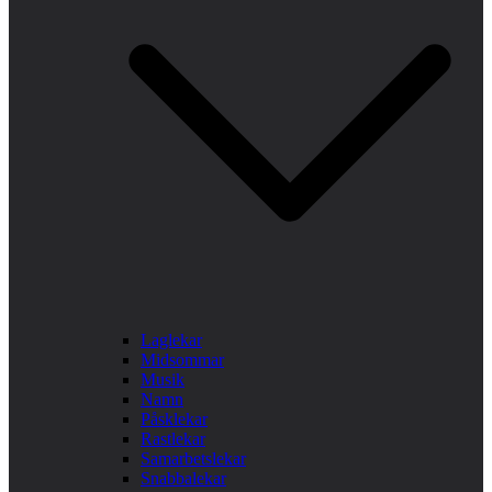
Laglekar
Midsommar
Musik
Namn
Påsklekar
Rastlekar
Samarbetslekar
Snabbalekar