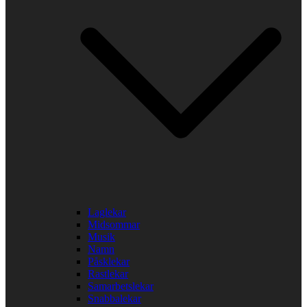
Laglekar
Midsommar
Musik
Namn
Påsklekar
Rastlekar
Samarbetslekar
Snabbalekar