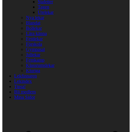
Stafetter
Tagen
Utelekar
Nya lekar
Blandat
Bollekar
Lära känna
Festlekar
Förskola
Gympasal
Jullekar
Femkamp
Klassrumslekar
Kluriga
Lekfinnaren
Lekindex
Tipsa!
Bli medlem
Mina Sidor