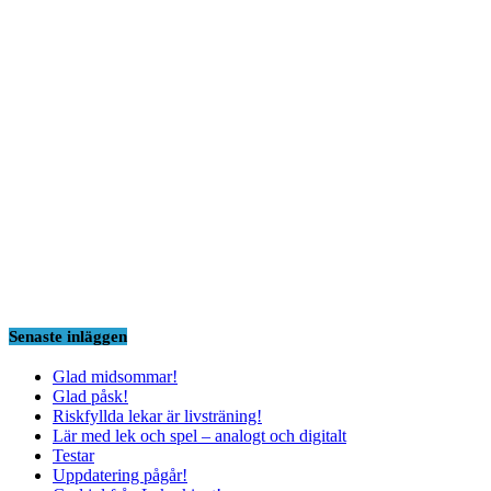
Senaste inläggen
Glad midsommar!
Glad påsk!
Riskfyllda lekar är livsträning!
Lär med lek och spel – analogt och digitalt
Testar
Uppdatering pågår!