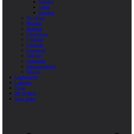
Stafetter
Tagen
Utelekar
Nya lekar
Blandat
Bollekar
Lära känna
Festlekar
Förskola
Gympasal
Jullekar
Femkamp
Klassrumslekar
Kluriga
Lekfinnaren
Lekindex
Tipsa!
Bli medlem
Mina Sidor