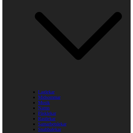
Laglekar
Midsommar
Musik
Namn
Påsklekar
Rastlekar
Samarbetslekar
Snabbalekar