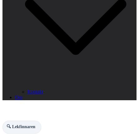
Kontakt
Om
🔍 Lekfinnaren