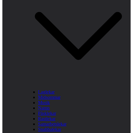
Laglekar
Midsommar
Musik
Namn
Påsklekar
Rastlekar
Samarbetslekar
Snabbalekar