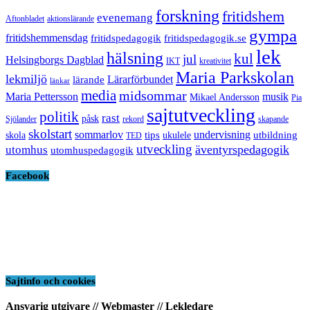
forskning
fritidshem
evenemang
Aftonbladet
aktionslärande
gympa
fritidshemmensdag
fritidspedagogik
fritidspedagogik.se
lek
hälsning
kul
jul
Helsingborgs Dagblad
IKT
kreativitet
Maria Parkskolan
lekmiljö
Lärarförbundet
lärande
länkar
media
midsommar
Maria Pettersson
musik
Mikael Andersson
Pia
sajtutveckling
politik
rast
påsk
Sjölander
rekord
skapande
skolstart
sommarlov
undervisning
tips
utbildning
skola
ukulele
TED
utveckling
äventyrspedagogik
utomhus
utomhuspedagogik
Facebook
Sajtinfo och cookies
Ansvarig utgivare // Webmaster // Lekledare