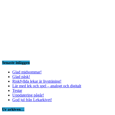
Senaste inläggen
Glad midsommar!
Glad påsk!
Riskfyllda lekar är livsträning!
Lär med lek och spel – analogt och digitalt
Testar
Uppdatering pågår!
God jul från Lekarkivet!
Ur arkiven…