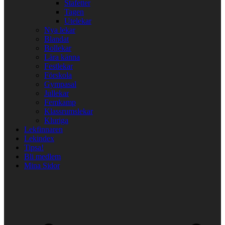
Stafetter
Tagen
Utelekar
Nya lekar
Blandat
Bollekar
Lära känna
Festlekar
Förskola
Gympasal
Jullekar
Femkamp
Klassrumslekar
Kluriga
Lekfinnaren
Lekindex
Tipsa!
Bli medlem
Mina Sidor