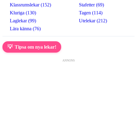
Klassrumslekar (152)
Stafetter (69)
Kluriga (130)
Tagen (114)
Laglekar (99)
Utelekar (212)
Lära känna (76)
💡
Tipsa om nya lekar!
ANNONS