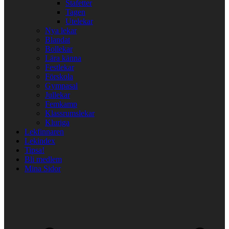
Stafetter
Tagen
Utelekar
Nya lekar
Blandat
Bollekar
Lära känna
Festlekar
Förskola
Gympasal
Jullekar
Femkamp
Klassrumslekar
Kluriga
Lekfinnaren
Lekindex
Tipsa!
Bli medlem
Mina Sidor