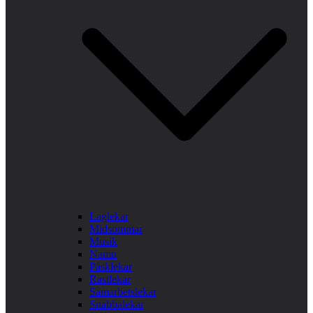
Laglekar
Midsommar
Musik
Namn
Påsklekar
Rastlekar
Samarbetslekar
Snabbalekar