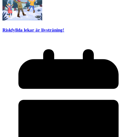
Riskfyllda lekar är livsträning!