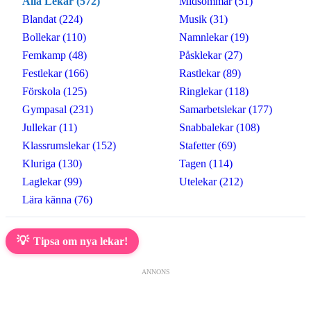
Alla Lekar (572)
Midsommar (51)
Blandat (224)
Musik (31)
Bollekar (110)
Namnlekar (19)
Femkamp (48)
Påsklekar (27)
Festlekar (166)
Rastlekar (89)
Förskola (125)
Ringlekar (118)
Gympasal (231)
Samarbetslekar (177)
Jullekar (11)
Snabbalekar (108)
Klassrumslekar (152)
Stafetter (69)
Kluriga (130)
Tagen (114)
Laglekar (99)
Utelekar (212)
Lära känna (76)
💡
Tipsa om nya lekar!
ANNONS