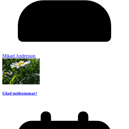
Mikael Andersson
Glad midsommar!