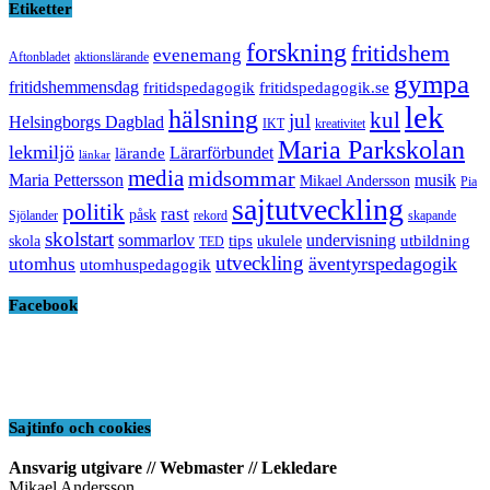
Etiketter
forskning
fritidshem
evenemang
Aftonbladet
aktionslärande
gympa
fritidshemmensdag
fritidspedagogik
fritidspedagogik.se
lek
hälsning
kul
jul
Helsingborgs Dagblad
IKT
kreativitet
Maria Parkskolan
lekmiljö
Lärarförbundet
lärande
länkar
media
midsommar
Maria Pettersson
musik
Mikael Andersson
Pia
sajtutveckling
politik
rast
påsk
Sjölander
rekord
skapande
skolstart
sommarlov
undervisning
tips
utbildning
skola
ukulele
TED
utveckling
äventyrspedagogik
utomhus
utomhuspedagogik
Facebook
Sajtinfo och cookies
Ansvarig utgivare // Webmaster // Lekledare
Mikael Andersson