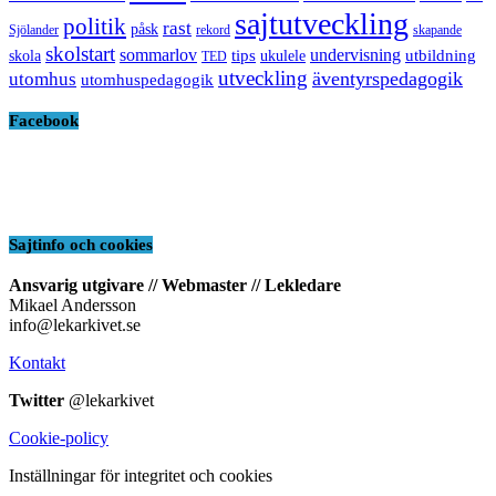
sajtutveckling
politik
rast
påsk
Sjölander
rekord
skapande
skolstart
sommarlov
undervisning
tips
utbildning
skola
ukulele
TED
utveckling
äventyrspedagogik
utomhus
utomhuspedagogik
Facebook
Sajtinfo och cookies
Ansvarig utgivare // Webmaster // Lekledare
Mikael Andersson
info@lekarkivet.se
Kontakt
Twitter
@lekarkivet
Cookie-policy
Inställningar för integritet och cookies