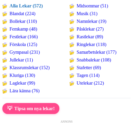
Alla Lekar (572)
Midsommar (51)
Blandat (224)
Musik (31)
Bollekar (110)
Namnlekar (19)
Femkamp (48)
Påsklekar (27)
Festlekar (166)
Rastlekar (89)
Förskola (125)
Ringlekar (118)
Gympasal (231)
Samarbetslekar (177)
Jullekar (11)
Snabbalekar (108)
Klassrumslekar (152)
Stafetter (69)
Kluriga (130)
Tagen (114)
Laglekar (99)
Utelekar (212)
Lära känna (76)
💡
Tipsa om nya lekar!
ANNONS