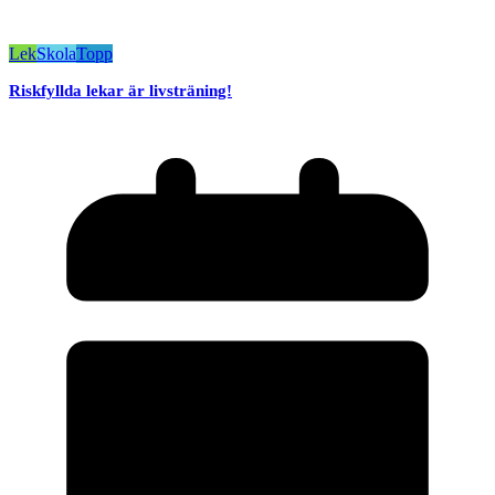
Lek
Skola
Topp
Riskfyllda lekar är livsträning!