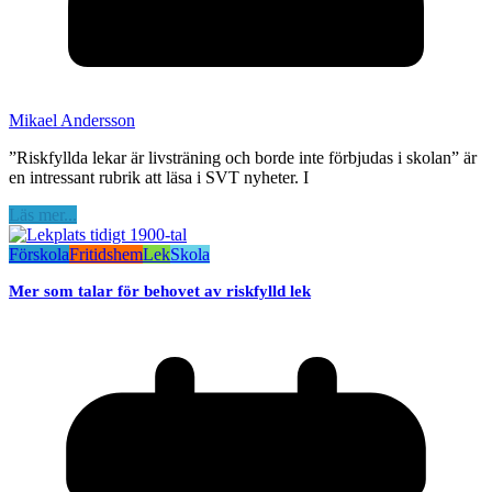
Mikael Andersson
”Riskfyllda lekar är livsträning och borde inte förbjudas i skolan” är
en intressant rubrik att läsa i SVT nyheter. I
Läs mer...
Förskola
Fritidshem
Lek
Skola
Mer som talar för behovet av riskfylld lek