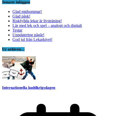
Senaste inläggen
Glad midsommar!
Glad påsk!
Riskfyllda lekar är livsträning!
Lär med lek och spel – analogt och digitalt
Testar
Uppdatering pågår!
God jul från Lekarkivet!
Ur arkiven…
Internationella kuddkrigsdagen