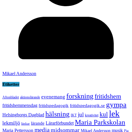
Mikael Andersson
Etiketter
forskning
fritidshem
evenemang
Aftonbladet
aktionslärande
gympa
fritidshemmensdag
fritidspedagogik
fritidspedagogik.se
lek
hälsning
kul
jul
Helsingborgs Dagblad
IKT
kreativitet
Maria Parkskolan
lekmiljö
Lärarförbundet
lärande
länkar
media
midsommar
Maria Pettersson
musik
Mikael Andersson
Pia