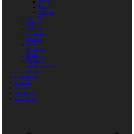
Stafetter
Tagen
Utelekar
Nya lekar
Blandat
Bollekar
Lära känna
Festlekar
Förskola
Gympasal
Jullekar
Femkamp
Klassrumslekar
Kluriga
Lekfinnaren
Lekindex
Tipsa!
Bli medlem
Mina Sidor