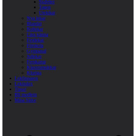
Stafetter
Tagen
Utelekar
Nya lekar
Blandat
Bollekar
Lära känna
Festlekar
Förskola
Gympasal
Jullekar
Femkamp
Klassrumslekar
Kluriga
Lekfinnaren
Lekindex
Tipsa!
Bli medlem
Mina Sidor