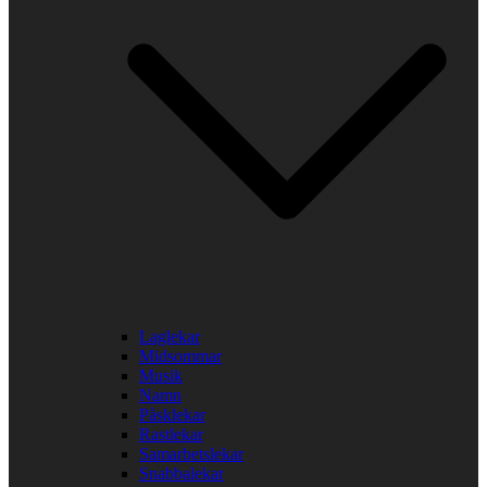
Laglekar
Midsommar
Musik
Namn
Påsklekar
Rastlekar
Samarbetslekar
Snabbalekar