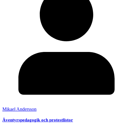
Mikael Andersson
Äventyrspedagogik och protestlistor