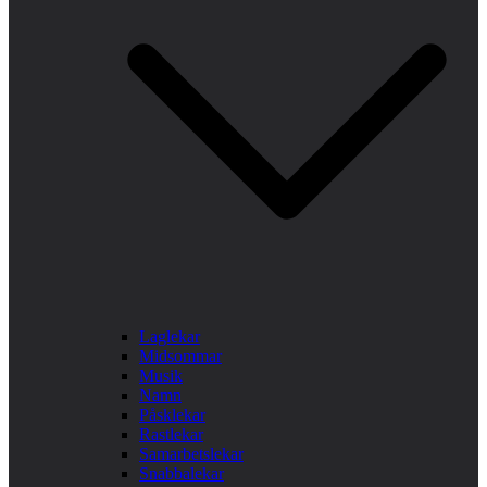
Laglekar
Midsommar
Musik
Namn
Påsklekar
Rastlekar
Samarbetslekar
Snabbalekar