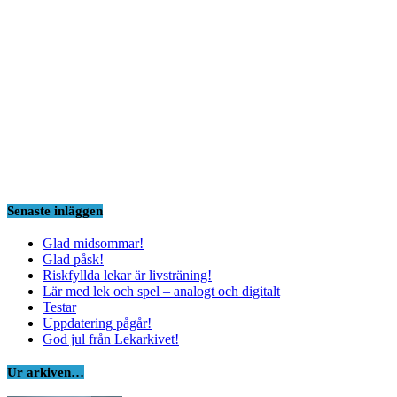
Senaste inläggen
Glad midsommar!
Glad påsk!
Riskfyllda lekar är livsträning!
Lär med lek och spel – analogt och digitalt
Testar
Uppdatering pågår!
God jul från Lekarkivet!
Ur arkiven…