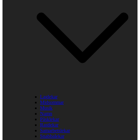
Laglekar
Midsommar
Musik
Namn
Påsklekar
Rastlekar
Samarbetslekar
Snabbalekar