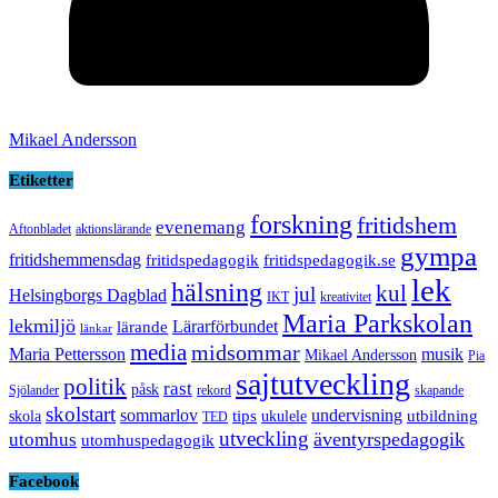
Mikael Andersson
Etiketter
forskning
fritidshem
evenemang
Aftonbladet
aktionslärande
gympa
fritidshemmensdag
fritidspedagogik
fritidspedagogik.se
lek
hälsning
kul
jul
Helsingborgs Dagblad
IKT
kreativitet
Maria Parkskolan
lekmiljö
Lärarförbundet
lärande
länkar
media
midsommar
Maria Pettersson
musik
Mikael Andersson
Pia
sajtutveckling
politik
rast
påsk
Sjölander
rekord
skapande
skolstart
sommarlov
undervisning
tips
utbildning
skola
ukulele
TED
utveckling
äventyrspedagogik
utomhus
utomhuspedagogik
Facebook