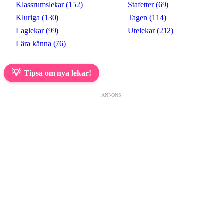
Klassrumslekar (152)
Stafetter (69)
Kluriga (130)
Tagen (114)
Laglekar (99)
Utelekar (212)
Lära känna (76)
💡
Tipsa om nya lekar!
ANNONS