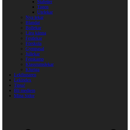
Stafetter
Tagen
Utelekar
Nya lekar
Blandat
Bollekar
Lära känna
Festlekar
Förskola
Gympasal
Jullekar
Femkamp
Klassrumslekar
Kluriga
Lekfinnaren
Lekindex
Tipsa!
Bli medlem
Mina Sidor