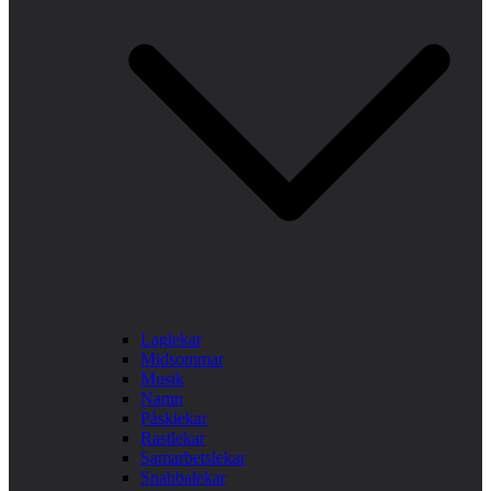
Laglekar
Midsommar
Musik
Namn
Påsklekar
Rastlekar
Samarbetslekar
Snabbalekar