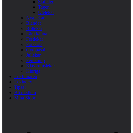
Stafetter
Tagen
Utelekar
Nya lekar
Blandat
Bollekar
Lära känna
Festlekar
Förskola
Gympasal
Jullekar
Femkamp
Klassrumslekar
Kluriga
Lekfinnaren
Lekindex
Tipsa!
Bli medlem
Mina Sidor