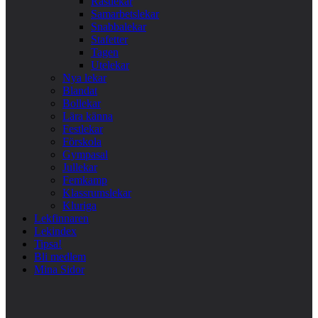
Rastlekar
Samarbetslekar
Snabbalekar
Stafetter
Tagen
Utelekar
Nya lekar
Blandat
Bollekar
Lära känna
Festlekar
Förskola
Gympasal
Jullekar
Femkamp
Klassrumslekar
Kluriga
Lekfinnaren
Lekindex
Tipsa!
Bli medlem
Mina Sidor