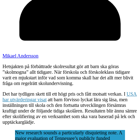
Mikael Andersson
Hetsjakten på förbättrade skolresultat gör att barn ska göras
”skolmogna” allt tidigare. När förskola och förskoleklass tidigare
varit en mjukstart inför vad som komma skall har det allt mer blivit
fråga om regelrätt skolundervisning.
Det har tydligen skett till ett högt pris och fått motsatt verkan. I
USA
har utvärderingar visat
att barn förvisso lyckat lära sig läsa, men
inställningen till skola och den fortsatta utvecklingen försämras
kraftigt under de följande tidiga skolåren. Resultaten blir ännu sämre
efter skolifiering av en verksamhet som ska vara baserad på lek och
upptäckarglädje.
New research sounds a particularly disquieting note. A
major evaluation of Tennessee’s publicly funded