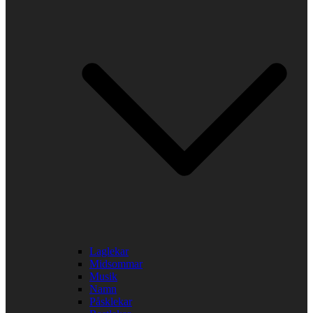
Laglekar
Midsommar
Musik
Namn
Påsklekar