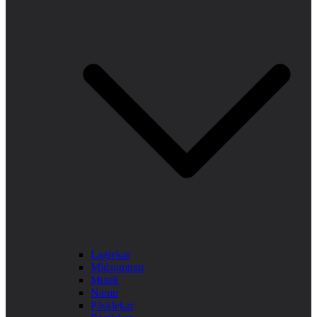
Laglekar
Midsommar
Musik
Namn
Påsklekar