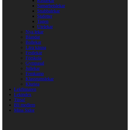
Rastlekar
Samarbetslekar
Snabbalekar
Stafetter
Tagen
Utelekar
Nya lekar
Blandat
Bollekar
Lära känna
Festlekar
Förskola
Gympasal
Jullekar
Femkamp
Klassrumslekar
Kluriga
Lekfinnaren
Lekindex
Tipsa!
Bli medlem
Mina Sidor