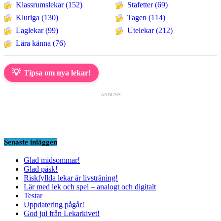
Klassrumslekar (152)
Stafetter (69)
Kluriga (130)
Tagen (114)
Laglekar (99)
Utelekar (212)
Lära känna (76)
💡
Tipsa om nya lekar!
ANNONS
Senaste inläggen
Glad midsommar!
Glad påsk!
Riskfyllda lekar är livsträning!
Lär med lek och spel – analogt och digitalt
Testar
Uppdatering pågår!
God jul från Lekarkivet!