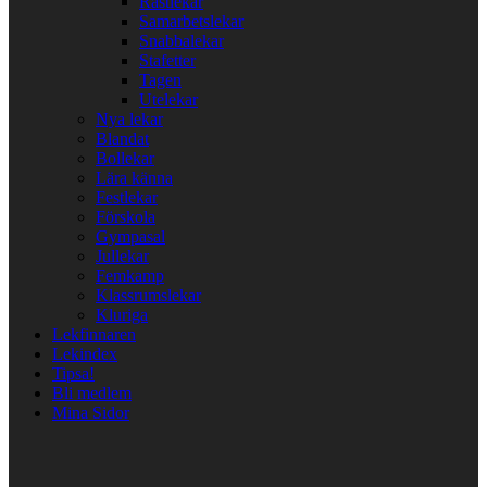
Rastlekar
Samarbetslekar
Snabbalekar
Stafetter
Tagen
Utelekar
Nya lekar
Blandat
Bollekar
Lära känna
Festlekar
Förskola
Gympasal
Jullekar
Femkamp
Klassrumslekar
Kluriga
Lekfinnaren
Lekindex
Tipsa!
Bli medlem
Mina Sidor