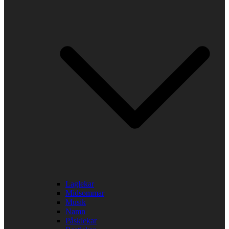
Laglekar
Midsommar
Musik
Namn
Påsklekar