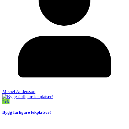
Mikael Andersson
Lek
Bygg farligare lekplatser!