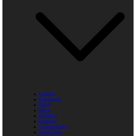
Laglekar
Midsommar
Musik
Namn
Påsklekar
Rastlekar
Samarbetslekar
Snabbalekar