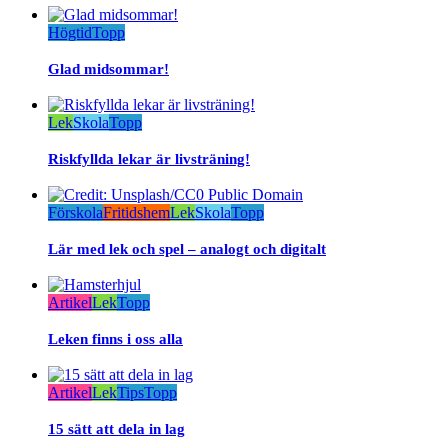
Högtid
Topp
Glad midsommar!
Lek
Skola
Topp
Riskfyllda lekar är livsträning!
Förskola
Fritidshem
Lek
Skola
Topp
Lär med lek och spel – analogt och digitalt
Artikel
Lek
Topp
Leken finns i oss alla
Artikel
Lek
Tips
Topp
15 sätt att dela in lag