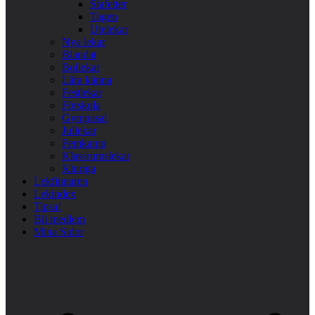
Stafetter
Tagen
Utelekar
Nya lekar
Blandat
Bollekar
Lära känna
Festlekar
Förskola
Gympasal
Jullekar
Femkamp
Klassrumslekar
Kluriga
Lekfinnaren
Lekindex
Tipsa!
Bli medlem
Mina Sidor