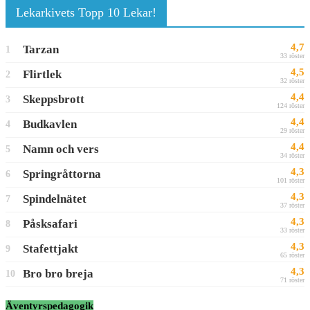
Lekarkivets Topp 10 Lekar!
4,7
Tarzan
1
33 röster
4,5
Flirtlek
2
32 röster
4,4
Skeppsbrott
3
124 röster
4,4
Budkavlen
4
29 röster
4,4
Namn och vers
5
34 röster
4,3
Springråttorna
6
101 röster
4,3
Spindelnätet
7
37 röster
4,3
Påsksafari
8
33 röster
4,3
Stafettjakt
9
65 röster
4,3
Bro bro breja
10
71 röster
Äventyrspedagogik