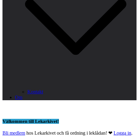
Kontakt
Om
Välkommen till Lekarkivet!
Bli medlem
hos Lekarkivet och få ordning i leklådan! ❤
Logga in
.