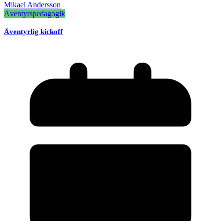
Mikael Andersson
Äventyrspedagogik
Äventyrlig kickoff