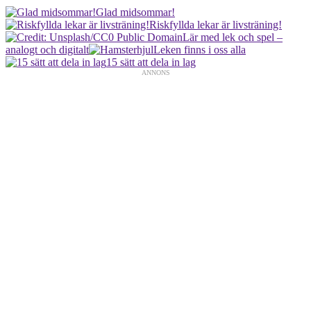
Glad midsommar!
Riskfyllda lekar är livsträning!
Lär med lek och spel –
analogt och digitalt
Leken finns i oss alla
15 sätt att dela in lag
ANNONS