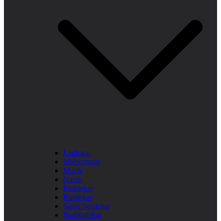
Laglekar
Midsommar
Musik
Namn
Påsklekar
Rastlekar
Samarbetslekar
Snabbalekar