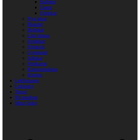
Stafetter
Tagen
Utelekar
Nya lekar
Blandat
Bollekar
Lära känna
Festlekar
Förskola
Gympasal
Jullekar
Femkamp
Klassrumslekar
Kluriga
Lekfinnaren
Lekindex
Tipsa!
Bli medlem
Mina Sidor