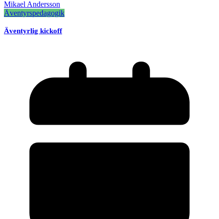
Mikael Andersson
Äventyrspedagogik
Äventyrlig kickoff