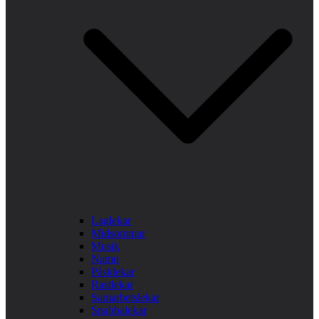
Laglekar
Midsommar
Musik
Namn
Påsklekar
Rastlekar
Samarbetslekar
Snabbalekar