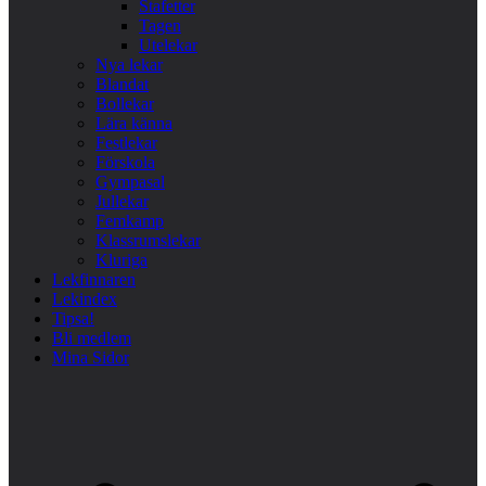
Stafetter
Tagen
Utelekar
Nya lekar
Blandat
Bollekar
Lära känna
Festlekar
Förskola
Gympasal
Jullekar
Femkamp
Klassrumslekar
Kluriga
Lekfinnaren
Lekindex
Tipsa!
Bli medlem
Mina Sidor