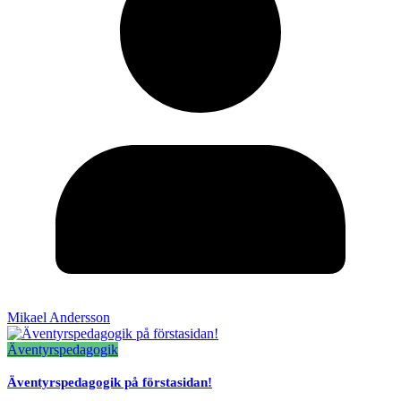
Mikael Andersson
Äventyrspedagogik
Äventyrspedagogik på förstasidan!