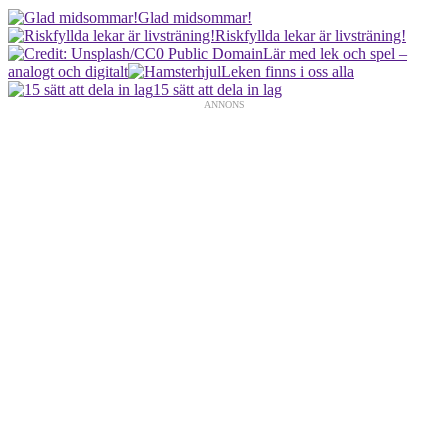
Glad midsommar!
Riskfyllda lekar är livsträning!
Lär med lek och spel –
analogt och digitalt
Leken finns i oss alla
15 sätt att dela in lag
ANNONS