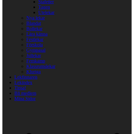
Stafetter
Tagen
Utelekar
Nya lekar
Blandat
Bollekar
Lära känna
Festlekar
Förskola
Gympasal
Jullekar
Femkamp
Klassrumslekar
Kluriga
Lekfinnaren
Lekindex
Tipsa!
Bli medlem
Mina Sidor