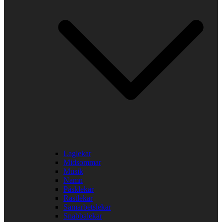
Laglekar
Midsommar
Musik
Namn
Påsklekar
Rastlekar
Samarbetslekar
Snabbalekar