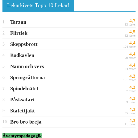
Lekarkivets Topp 10 Lekar!
4,7
Tarzan
1
33 röster
4,5
Flirtlek
2
32 röster
4,4
Skeppsbrott
3
124 röster
4,4
Budkavlen
4
29 röster
4,4
Namn och vers
5
34 röster
4,3
Springråttorna
6
101 röster
4,3
Spindelnätet
7
37 röster
4,3
Påsksafari
8
33 röster
4,3
Stafettjakt
9
65 röster
4,3
Bro bro breja
10
71 röster
Äventyrspedagogik