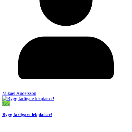
Mikael Andersson
Lek
Bygg farligare lekplatser!