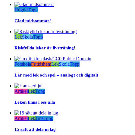
Högtid
Topp
Glad midsommar!
Lek
Skola
Topp
Riskfyllda lekar är livsträning!
Förskola
Fritidshem
Lek
Skola
Topp
Lär med lek och spel – analogt och digitalt
Artikel
Lek
Topp
Leken finns i oss alla
Artikel
Lek
Tips
Topp
15 sätt att dela in lag