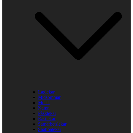
Laglekar
Midsommar
Musik
Namn
Påsklekar
Rastlekar
Samarbetslekar
Snabbalekar