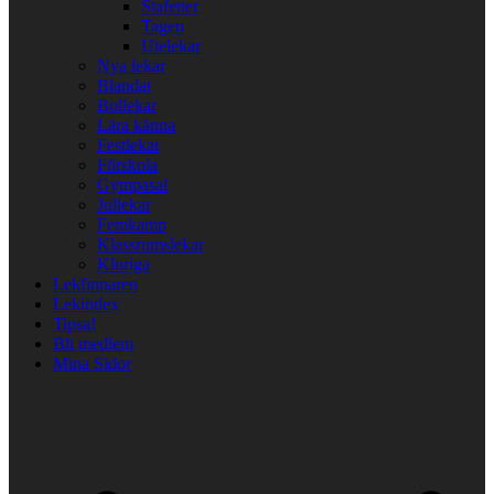
Stafetter
Tagen
Utelekar
Nya lekar
Blandat
Bollekar
Lära känna
Festlekar
Förskola
Gympasal
Jullekar
Femkamp
Klassrumslekar
Kluriga
Lekfinnaren
Lekindex
Tipsa!
Bli medlem
Mina Sidor