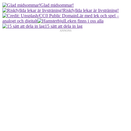
Glad midsommar!
Riskfyllda lekar är livsträning!
Lär med lek och spel –
analogt och digitalt
Leken finns i oss alla
15 sätt att dela in lag
ANNONS