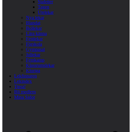
Stafetter
Tagen
Utelekar
Nya lekar
Blandat
Bollekar
Lära känna
Festlekar
Förskola
Gympasal
Jullekar
Femkamp
Klassrumslekar
Kluriga
Lekfinnaren
Lekindex
Tipsa!
Bli medlem
Mina Sidor