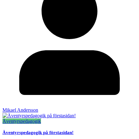
Mikael Andersson
Äventyrspedagogik
Äventyrspedagogik på förstasidan!