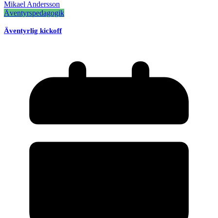
Mikael Andersson
Äventyrspedagogik
Äventyrlig kickoff