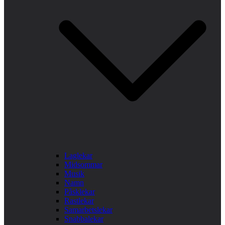
Laglekar
Midsommar
Musik
Namn
Påsklekar
Rastlekar
Samarbetslekar
Snabbalekar