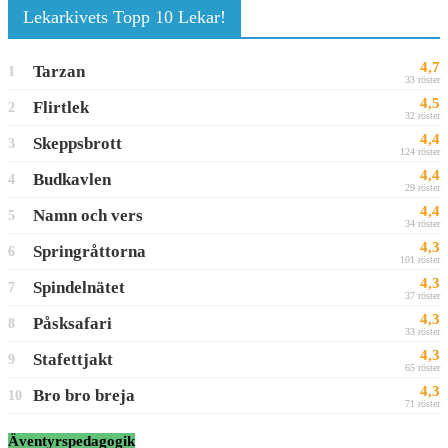
Lekarkivets Topp 10 Lekar!
4,7
Tarzan
1
33 röster
4,5
Flirtlek
2
32 röster
4,4
Skeppsbrott
3
124 röster
4,4
Budkavlen
4
29 röster
4,4
Namn och vers
5
34 röster
4,3
Springråttorna
6
101 röster
4,3
Spindelnätet
7
37 röster
4,3
Påsksafari
8
33 röster
4,3
Stafettjakt
9
65 röster
4,3
Bro bro breja
10
71 röster
Äventyrspedagogik