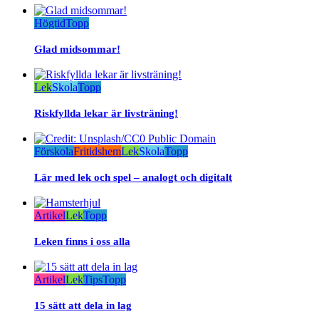
Högtid
Topp
Glad midsommar!
Lek
Skola
Topp
Riskfyllda lekar är livsträning!
Förskola
Fritidshem
Lek
Skola
Topp
Lär med lek och spel – analogt och digitalt
Artikel
Lek
Topp
Leken finns i oss alla
Artikel
Lek
Tips
Topp
15 sätt att dela in lag