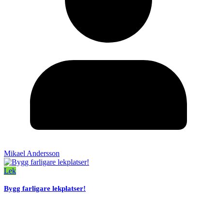
Mikael Andersson
Lek
Bygg farligare lekplatser!