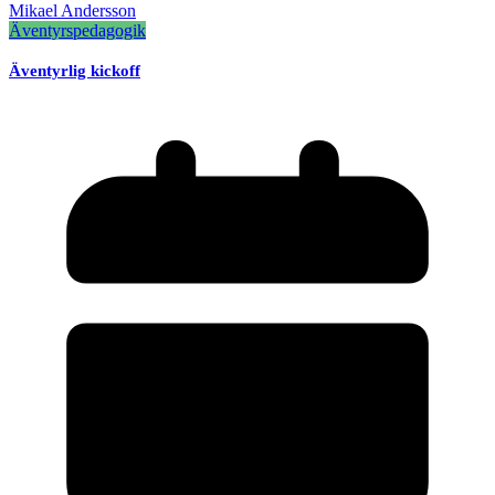
Mikael Andersson
Äventyrspedagogik
Äventyrlig kickoff