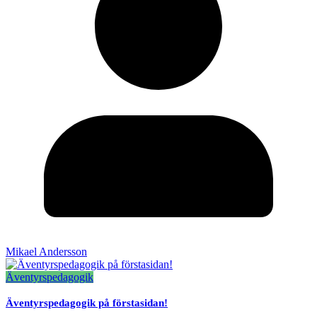
Mikael Andersson
Äventyrspedagogik
Äventyrspedagogik på förstasidan!