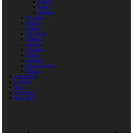
Stafetter
Tagen
Utelekar
Nya lekar
Blandat
Bollekar
Lära känna
Festlekar
Förskola
Gympasal
Jullekar
Femkamp
Klassrumslekar
Kluriga
Lekfinnaren
Lekindex
Tipsa!
Bli medlem
Mina Sidor