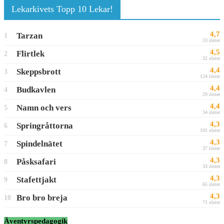
Lekarkivets Topp 10 Lekar!
4,7
Tarzan
1
33 röster
4,5
Flirtlek
2
32 röster
4,4
Skeppsbrott
3
124 röster
4,4
Budkavlen
4
29 röster
4,4
Namn och vers
5
34 röster
4,3
Springråttorna
6
101 röster
4,3
Spindelnätet
7
37 röster
4,3
Påsksafari
8
33 röster
4,3
Stafettjakt
9
65 röster
4,3
Bro bro breja
10
71 röster
Äventyrspedagogik