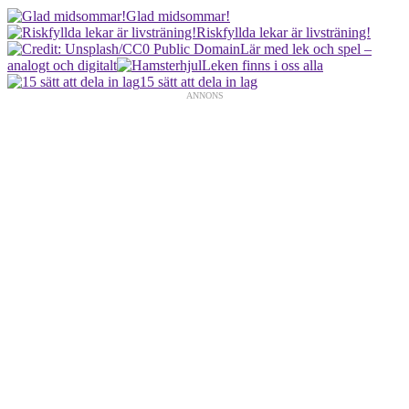
Glad midsommar!
Riskfyllda lekar är livsträning!
Lär med lek och spel –
analogt och digitalt
Leken finns i oss alla
15 sätt att dela in lag
ANNONS