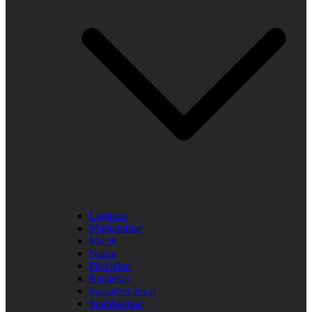
Laglekar
Midsommar
Musik
Namn
Påsklekar
Rastlekar
Samarbetslekar
Snabbalekar