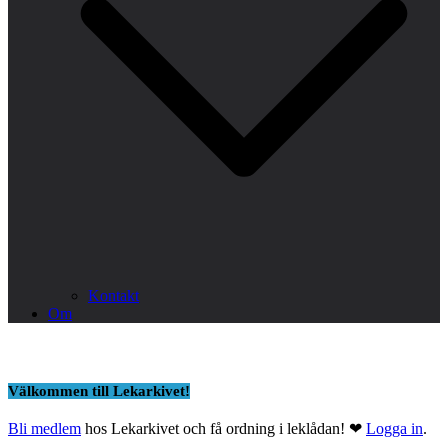
Kontakt
Om
Välkommen till Lekarkivet!
Bli medlem
hos Lekarkivet och få ordning i leklådan! ❤
Logga in
.