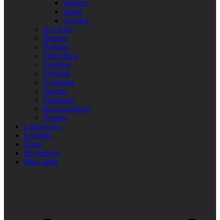
Stafetter
Tagen
Utelekar
Nya lekar
Blandat
Bollekar
Lära känna
Festlekar
Förskola
Gympasal
Jullekar
Femkamp
Klassrumslekar
Kluriga
Lekfinnaren
Lekindex
Tipsa!
Bli medlem
Mina Sidor