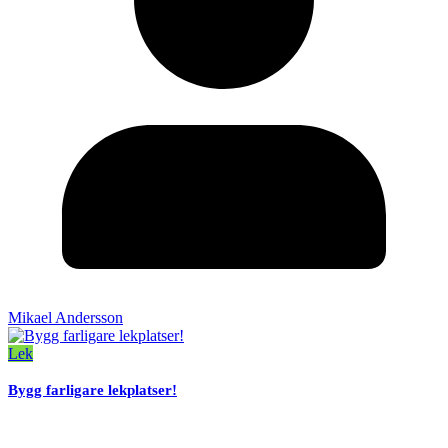
Mikael Andersson
Lek
Bygg farligare lekplatser!