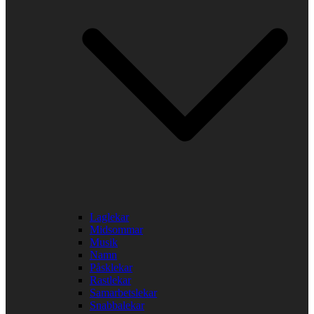
Laglekar
Midsommar
Musik
Namn
Påsklekar
Rastlekar
Samarbetslekar
Snabbalekar