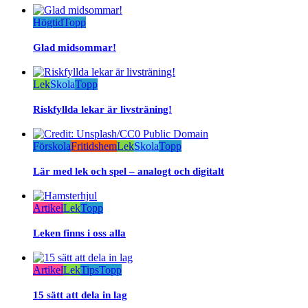
Högtid
Topp
Glad midsommar!
Lek
Skola
Topp
Riskfyllda lekar är livsträning!
Förskola
Fritidshem
Lek
Skola
Topp
Lär med lek och spel – analogt och digitalt
Artikel
Lek
Topp
Leken finns i oss alla
Artikel
Lek
Tips
Topp
15 sätt att dela in lag