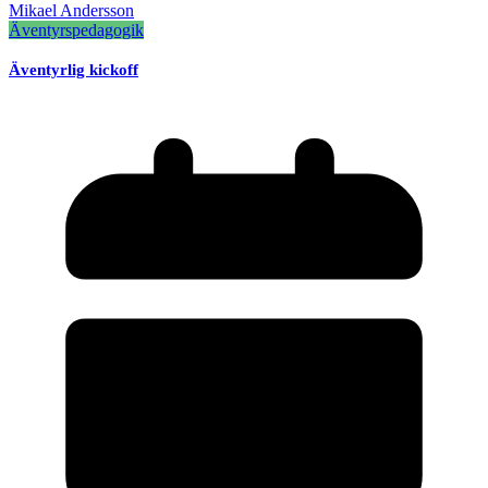
Mikael Andersson
Äventyrspedagogik
Äventyrlig kickoff