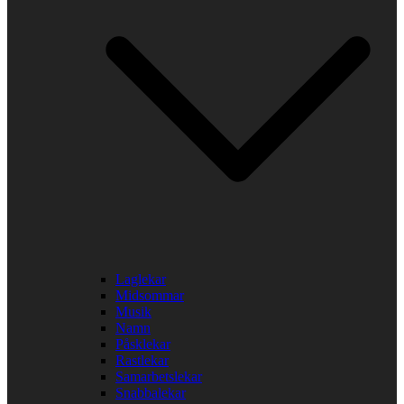
Laglekar
Midsommar
Musik
Namn
Påsklekar
Rastlekar
Samarbetslekar
Snabbalekar