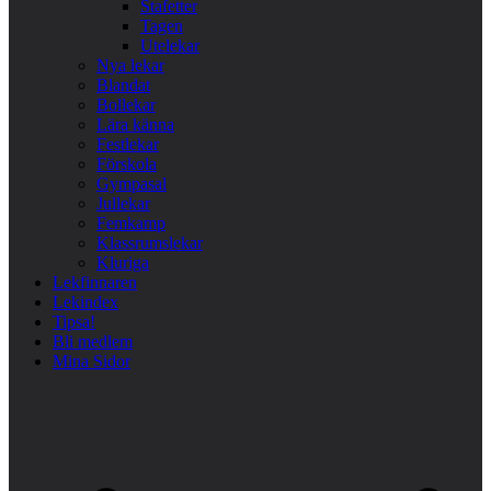
Stafetter
Tagen
Utelekar
Nya lekar
Blandat
Bollekar
Lära känna
Festlekar
Förskola
Gympasal
Jullekar
Femkamp
Klassrumslekar
Kluriga
Lekfinnaren
Lekindex
Tipsa!
Bli medlem
Mina Sidor