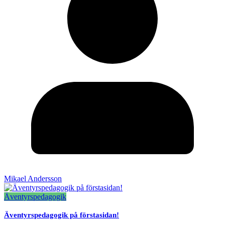
Mikael Andersson
Äventyrspedagogik
Äventyrspedagogik på förstasidan!