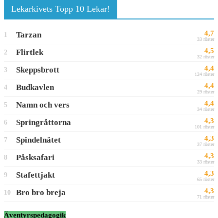
Lekarkivets Topp 10 Lekar!
4,7
Tarzan
1
33 röster
4,5
Flirtlek
2
32 röster
4,4
Skeppsbrott
3
124 röster
4,4
Budkavlen
4
29 röster
4,4
Namn och vers
5
34 röster
4,3
Springråttorna
6
101 röster
4,3
Spindelnätet
7
37 röster
4,3
Påsksafari
8
33 röster
4,3
Stafettjakt
9
65 röster
4,3
Bro bro breja
10
71 röster
Äventyrspedagogik