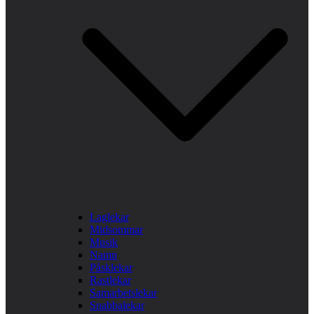
Laglekar
Midsommar
Musik
Namn
Påsklekar
Rastlekar
Samarbetslekar
Snabbalekar