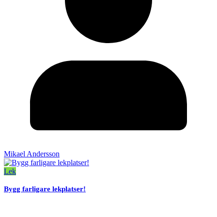
Mikael Andersson
Lek
Bygg farligare lekplatser!