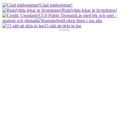
Glad midsommar!
Riskfyllda lekar är livsträning!
Lär med lek och spel –
analogt och digitalt
Leken finns i oss alla
15 sätt att dela in lag
ANNONS