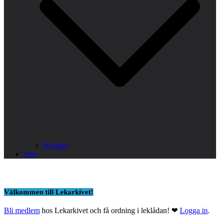
Kontakt
Om
Välkommen till Lekarkivet!
Bli medlem
hos Lekarkivet och få ordning i leklådan! ❤
Logga in
.