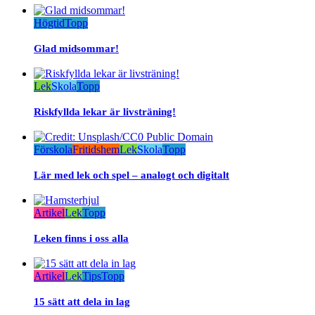
Högtid
Topp
Glad midsommar!
Lek
Skola
Topp
Riskfyllda lekar är livsträning!
Förskola
Fritidshem
Lek
Skola
Topp
Lär med lek och spel – analogt och digitalt
Artikel
Lek
Topp
Leken finns i oss alla
Artikel
Lek
Tips
Topp
15 sätt att dela in lag