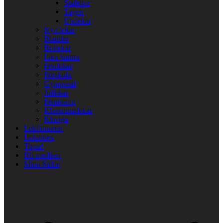
Stafetter
Tagen
Utelekar
Nya lekar
Blandat
Bollekar
Lära känna
Festlekar
Förskola
Gympasal
Jullekar
Femkamp
Klassrumslekar
Kluriga
Lekfinnaren
Lekindex
Tipsa!
Bli medlem
Mina Sidor